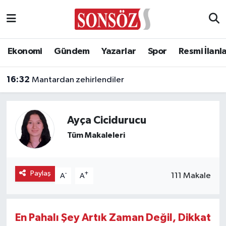
Asayiş
Ankara Nöbetçi Eczaneler
Ekonomi
Gündem
Yazarlar
Spor
Resmi İlanl
Astroloji & Burçlar
Ankara Hava Durumu
16:32
Mantardan zehirlendiler
Bilim & Teknoloji
Ankara Namaz Vakitleri
Biyografi
Ankara Trafik Yoğunluk Haritası
Ayça Cicidurucu
Tüm Makaleleri
Çevre
Süper Lig Puan Durumu ve Fikstür
Diğer
Tüm Manşetler
Paylaş
-
+
111 Makale
A
A
Dünya
Son Dakika Haberleri
En Pahalı Şey Artık Zaman Değil, Dikkat
Eğitim
Haber Arşivi