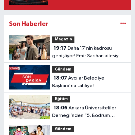
Son Haberler
Magazin
19:17
Daha 17’nin kadrosu
genişliyor! Emir Sarıhan ailesiyle
geliyor
Gündem
18:07
Avcılar Belediye
Başkanı'na tahliye!
Eğitim
18:06
Ankara Üniversiteliler
Derneği’nden “5. Bodrum
Kahvaltılı Buluşması”
Gündem