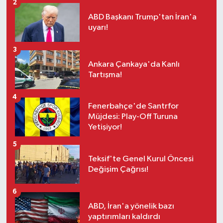
2
ABD Başkanı Trump'tan İran'a
uyarı!
3
Ankara Çankaya'da Kanlı
Tartışma!
4
Fenerbahçe'de Santrfor
Müjdesi: Play-Off Turuna
Yetişiyor!
5
Teksif'te Genel Kurul Öncesi
Değişim Çağrısı!
6
ABD, İran'a yönelik bazı
yaptırımları kaldırdı