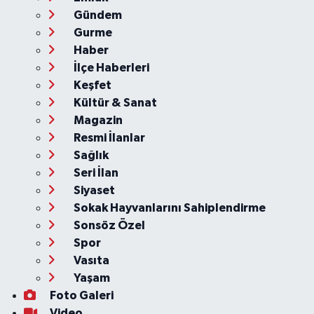
Gündem
Gurme
Haber
İlçe Haberleri
Keşfet
Kültür & Sanat
Magazin
Resmi İlanlar
Sağlık
Seri İlan
Siyaset
Sokak Hayvanlarını Sahiplendirme
Sonsöz Özel
Spor
Vasıta
Yaşam
Foto Galeri
Video