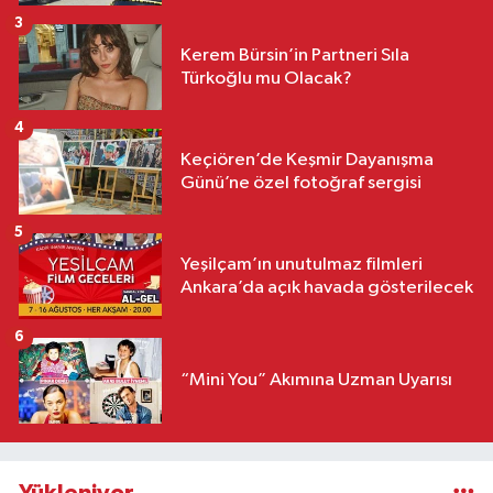
3
Kerem Bürsin’in Partneri Sıla
Türkoğlu mu Olacak?
4
Keçiören’de Keşmir Dayanışma
Günü’ne özel fotoğraf sergisi
5
Yeşilçam’ın unutulmaz filmleri
Ankara’da açık havada gösterilecek
6
“Mini You” Akımına Uzman Uyarısı