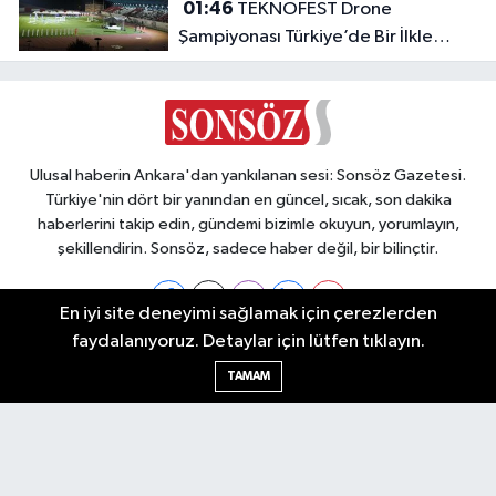
01:46
TEKNOFEST Drone
Şampiyonası Türkiye’de Bir İlkle
Başladı!
Ulusal haberin Ankara'dan yankılanan sesi: Sonsöz Gazetesi.
Türkiye'nin dört bir yanından en güncel, sıcak, son dakika
haberlerini takip edin, gündemi bizimle okuyun, yorumlayın,
şekillendirin. Sonsöz, sadece haber değil, bir bilinçtir.
En iyi site deneyimi sağlamak için çerezlerden
faydalanıyoruz. Detaylar için lütfen tıklayın.
Ankara Nöbetçi Eczaneler
TAMAM
Ankara Hava Durumu
Ankara Namaz Vakitleri
Ankara Trafik Yoğunluk Haritası
Puan Durumu ve Fikstür
Tüm Manşetler