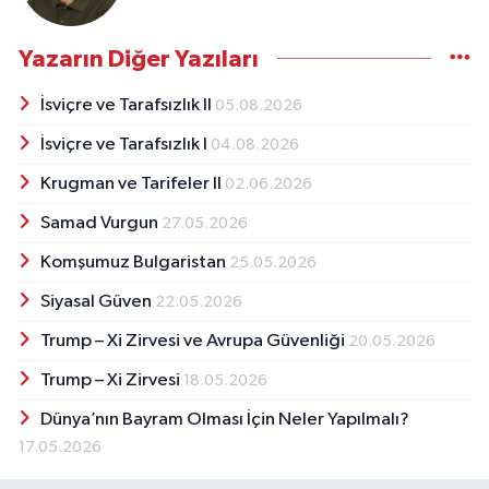
Yazarın Diğer Yazıları
İsviçre ve Tarafsızlık II
05.08.2026
İsviçre ve Tarafsızlık I
04.08.2026
Krugman ve Tarifeler II
02.06.2026
Samad Vurgun
27.05.2026
Komşumuz Bulgaristan
25.05.2026
Siyasal Güven
22.05.2026
Trump – Xi Zirvesi ve Avrupa Güvenliği
20.05.2026
Trump – Xi Zirvesi
18.05.2026
Dünya’nın Bayram Olması İçin Neler Yapılmalı?
17.05.2026