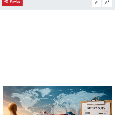
Paylaş
-
+
A
A
Ekonomi
Eleman
Emlak
Gündem
Gurme
Haber
İlçe Haberleri
Keşfet
Kültür & Sanat