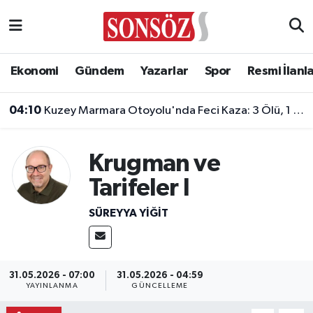
Asayiş
Ankara Nöbetçi Eczaneler
Ekonomi
Gündem
Yazarlar
Spor
Resmi İlanl
Astroloji & Burçlar
Ankara Hava Durumu
04:10
Kuzey Marmara Otoyolu'nda Feci Kaza: 3 Ölü, 1 Yaralı!
Bilim & Teknoloji
Ankara Namaz Vakitleri
Krugman ve
Biyografi
Ankara Trafik Yoğunluk Haritası
Tarifeler I
Çevre
Süper Lig Puan Durumu ve Fikstür
SÜREYYA YIĞIT
Diğer
Tüm Manşetler
Dünya
Son Dakika Haberleri
31.05.2026 - 07:00
31.05.2026 - 04:59
YAYINLANMA
GÜNCELLEME
Eğitim
Haber Arşivi