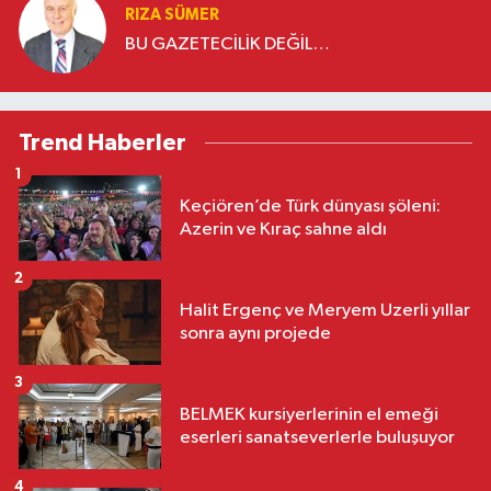
RIZA SÜMER
BU GAZETECİLİK DEĞİL…
Trend Haberler
1
Keçiören’de Türk dünyası şöleni:
Azerin ve Kıraç sahne aldı
2
Halit Ergenç ve Meryem Uzerli yıllar
sonra aynı projede
3
BELMEK kursiyerlerinin el emeği
eserleri sanatseverlerle buluşuyor
4