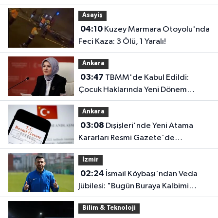
Asayiş
04:10
Kuzey Marmara Otoyolu'nda
Feci Kaza: 3 Ölü, 1 Yaralı!
Ankara
03:47
TBMM'de Kabul Edildi:
Çocuk Haklarında Yeni Dönem
Başlıyor!
Ankara
03:08
Dışişleri'nde Yeni Atama
Kararları Resmi Gazete'de
Yayımlandı
İzmir
02:24
İsmail Köybaşı'ndan Veda
Jübilesi: "Bugün Buraya Kalbimi
Gömdüm"
Bilim & Teknoloji