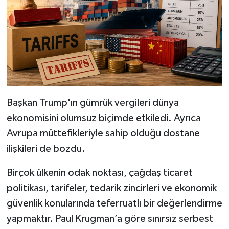
Magazin
Resmi İlanlar
Sağlık
Başkan Trump'ın gümrük vergileri dünya
Seri İlan
ekonomisini olumsuz biçimde etkiledi. Ayrıca
Siyaset
Avrupa müttefikleriyle sahip olduğu dostane
ilişkileri de bozdu.
Sokak Hayvanlarını Sahiplendirme
Birçok ülkenin odak noktası, çağdaş ticaret
Sonsöz Özel
politikası, tarifeler, tedarik zincirleri ve ekonomik
güvenlik konularında teferruatlı bir değerlendirme
Spor
yapmaktır. Paul Krugman’a göre sınırsız serbest