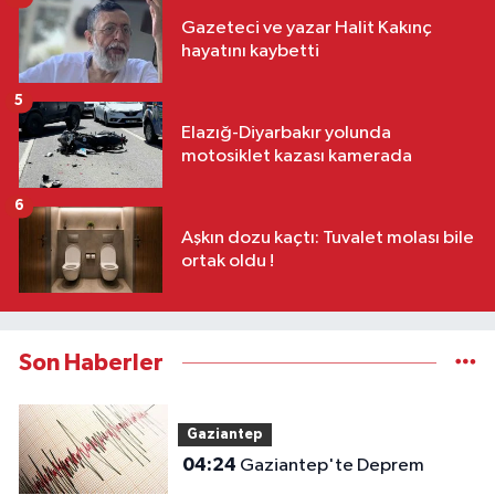
Gazeteci ve yazar Halit Kakınç
hayatını kaybetti
5
Elazığ-Diyarbakır yolunda
motosiklet kazası kamerada
6
Aşkın dozu kaçtı: Tuvalet molası bile
ortak oldu !
Son Haberler
Gaziantep
04:24
Gaziantep'te Deprem