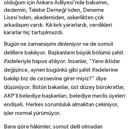
olduğum için Ankara Adliyesi'nde babamın,
dedemin, Talebe Derneği’nden, Deneme
Magazin
Lisesi’nden, akademiden, askerlikten çok
arkadaşım vardı. Kılı kırk yararlardı, verdikleri
Resmi İlanlar
kararlar hiç tartışılmazdı.
Sağlık
Bugün ne zamanaşımı dinleniyor ne de somut
delillere bakılıyor. Başkanların büyük bölümü şahit
Seri İlan
ifadeleriyle hapse atılıyor. İnsanlar, “Yarın iktidar
değişince, aynen bugünkü gibi şahit ifadelerine
Siyaset
bakılıp biz de cezaevine girer miyiz?” diye
Sokak Hayvanlarını Sahiplendirme
düşünüyor. Bütün bakanlar, üst düzey bürokratlar,
AKP’li belediye başkanları, belediye meclis üyeleri
Sonsöz Özel
endişeli. Herkes sorumluluk almaktan çekiniyor,
işler normal yürümüyor.
Spor
Bana göre hâkimler, somut delil olmadan