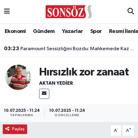
Asayiş
Ankara Nöbetçi Eczaneler
Ekonomi
Gündem
Yazarlar
Spor
Resmi İlanl
Astroloji & Burçlar
Ankara Hava Durumu
03:23
Paramount Sessizliğini Bozdu: Mahkemede Kazanacağımıza İnanıyoruz!
Bilim & Teknoloji
Ankara Namaz Vakitleri
Hırsızlık zor zanaat
Biyografi
Ankara Trafik Yoğunluk Haritası
AKTAN YEDIER
Çevre
Süper Lig Puan Durumu ve Fikstür
Diğer
Tüm Manşetler
10.07.2025 - 11:24
10.07.2025 - 11:24
YAYINLANMA
GÜNCELLEME
Dünya
Son Dakika Haberleri
Paylaş
-
+
A
A
Eğitim
Haber Arşivi