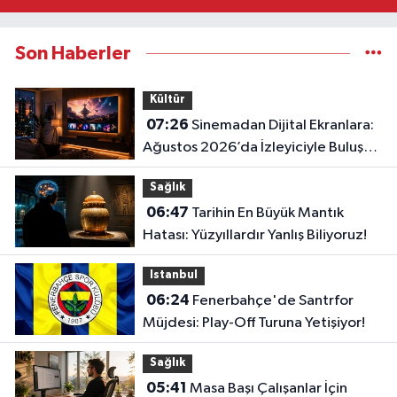
Son Haberler
Kültür
07:26
Sinemadan Dijital Ekranlara:
Ağustos 2026’da İzleyiciyle Buluşan
En İddialı Yapımlar
Sağlık
06:47
Tarihin En Büyük Mantık
Hatası: Yüzyıllardır Yanlış Biliyoruz!
Istanbul
06:24
Fenerbahçe'de Santrfor
Müjdesi: Play-Off Turuna Yetişiyor!
Sağlık
05:41
Masa Başı Çalışanlar İçin