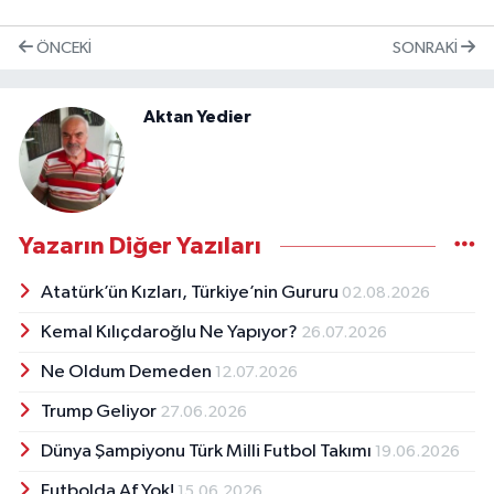
ÖNCEKI
SONRAKI
Aktan Yedier
Yazarın Diğer Yazıları
Atatürk’ün Kızları, Türkiye’nin Gururu
02.08.2026
Kemal Kılıçdaroğlu Ne Yapıyor?
26.07.2026
Ne Oldum Demeden
12.07.2026
Trump Geliyor
27.06.2026
Dünya Şampiyonu Türk Milli Futbol Takımı
19.06.2026
Futbolda Af Yok!
15.06.2026