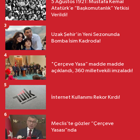
5 Ağustos 1921: Mustafa Kemal
Atatürk’e “Başkomutanlık” Yetkisi
Verildi!
3
Uzak Şehir'in Yeni Sezonunda
Bomba İsim Kadroda!
4
"Çerçeve Yasa” madde madde
açıklandı, 360 milletvekili imzaladı!
5
İnternet Kullanımı Rekor Kırdı!
6
Meclis’te gözler “Çerçeve
Yasası”nda