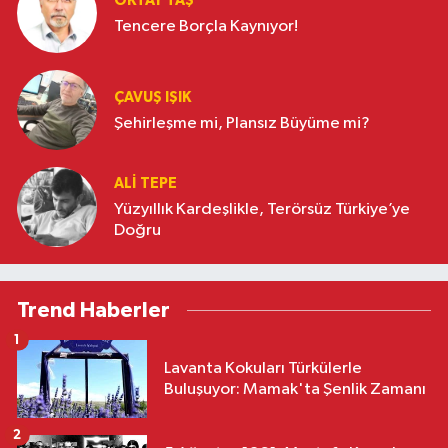
OKTAY TAŞ
Tencere Borçla Kaynıyor!
ÇAVUŞ IŞIK
Şehirleşme mi, Plansız Büyüme mi?
ALI TEPE
Yüzyıllık Kardeşlikle, Terörsüz Türkiye’ye
Doğru
Trend Haberler
1
Lavanta Kokuları Türkülerle
Buluşuyor: Mamak'ta Şenlik Zamanı
2