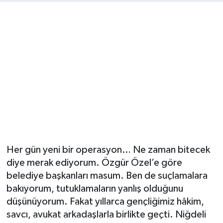
Ekonomi
Eleman
Emlak
Gündem
Gurme
Haber
Her gün yeni bir operasyon… Ne zaman bitecek
diye merak ediyorum. Özgür Özel’e göre
İlçe Haberleri
belediye başkanları masum. Ben de suçlamalara
bakıyorum, tutuklamaların yanlış olduğunu
Keşfet
düşünüyorum. Fakat yıllarca gençliğimiz hâkim,
savcı, avukat arkadaşlarla birlikte geçti. Niğdeli
Kültür & Sanat