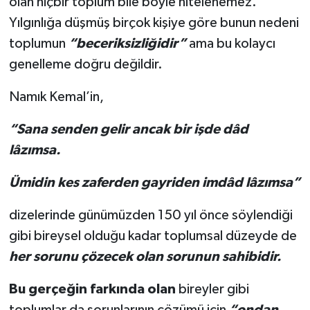
olan hiçbir toplum bile böyle nitelenemez.
Yılgınlığa düşmüş birçok kişiye göre bunun nedeni
toplumun
“beceriksizliğidir”
ama bu kolaycı
genelleme doğru değildir.
Namık Kemal’in,
“Sana senden gelir ancak bir işde dâd
lâzımsa.
Ümidin kes zaferden gayriden imdâd lâzımsa”
dizelerinde günümüzden 150 yıl önce söylendiği
gibi bireysel olduğu kadar toplumsal düzeyde de
her sorunu çözecek olan sorunun sahibidir.
Bu gerçeğin farkında olan
bireyler gibi