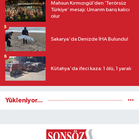
Mahsun Kırmızıgül’den ‘Terörsüz
Türkiye’ mesajı: Umarım barış kalıcı
olur
5
Sakarya'da Denizde İHA Bulundu!
6
Kütahya'da ifeci kaza: 1 ölü, 1 yaralı
Yükleniyor...