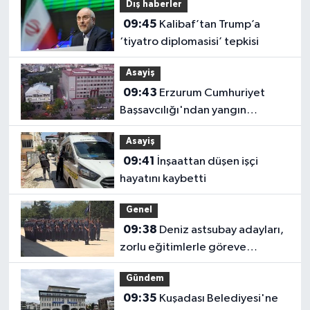
Dış haberler
09:45
Kalibaf’tan Trump’a
‘tiyatro diplomasisi’ tepkisi
Asayiş
09:43
Erzurum Cumhuriyet
Başsavcılığı'ndan yangın
açıklaması!
Asayiş
09:41
İnşaattan düşen işçi
hayatını kaybetti
Genel
09:38
Deniz astsubay adayları,
zorlu eğitimlerle göreve
hazırlanıyor
Gündem
09:35
Kuşadası Belediyesi'ne