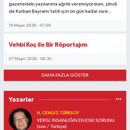
gazetedeki yazılarıma ağrlık veremiyordum, şimdi
de Kurban Bayramı tatili için on gün kadar süre...
19 Mayıs 2026 - 07:00
Vehbi Koç ile Bir Röportajım
07 Mayıs 2026 - 06:30
DAHA FAZLA GÖSTER
Yazarlar
H. CENGIZ TÜRKSOY
VERGİ; İNSANLIĞIN EN ESKİ SORUNU
(son / Türkiye)