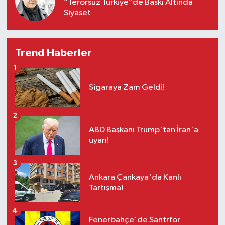
“Terörsüz Türkiye”de Baskı Altında
Siyaset
Trend Haberler
1
Sigaraya Zam Geldi!
2
ABD Başkanı Trump'tan İran'a
uyarı!
3
Ankara Çankaya'da Kanlı
Tartışma!
4
Fenerbahçe'de Santrfor