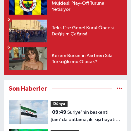
Müjdesi: Play-Off Turuna
Yetişiyor!
5
Teksif'te Genel Kurul Öncesi
Değişim Çağrısı!
6
Kerem Bürsin’in Partneri Sıla
Türkoğlu mu Olacak?
Son Haberler
Dünya
09:49
Suriye'nin başkenti
Şam'da patlama, iki kişi hayatını
kaybetti!