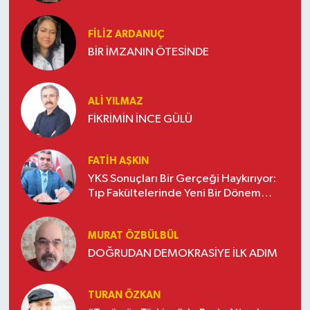
FILIZ ARDANUÇ
BİR İMZANIN ÖTESİNDE
ALI YILMAZ
FİKRİMİN İNCE GÜLÜ
FATIH AŞKIN
YKS Sonuçları Bir Gerçeği Haykırıyor:
Tıp Fakültelerinde Yeni Bir Dönem
Başladı* -3-
MURAT ÖZBÜLBÜL
DOĞRUDAN DEMOKRASİYE İLK ADIM
TURAN ÖZKAN