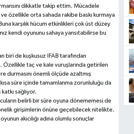
rmansını dikkatle takip ettim. Mücadele
 ve özellikle orta sahada rakibe baskı kurmaya
Buna karşılık hücum etkinlikleri çok üst düzey
mız kendi oyununu sahaya yansıtabilirse bu
an biri de kuşkusuz IFAB tarafından
 Özellikle taç ve kale vuruşlarında getirilen
ere durmasını önemli ölçüde azaltmış
n kısa süre içinde tamamlanma zorunluluğu da
katkı sağlıyor.
lcuların belirli bir süre oyuna dönememesi de
lik girişimlerin önüne geçebilecek nitelikte.
 oyunun akıcılığı adına olumlu sonuçlar