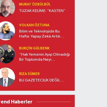
MURAT ÖZBÜLBÜL
TUZAK KELİME: “KASTEN”
VOLKAN ÖZTUNA
Bilim ve Teknolojide Bu
Hafta: Yapay Zekâ Artık
Sadece Cevap Vermiyor
BURÇIN GÜLBENK
“Hak Yemenin Ayıp Olmadığı
Bir Toplumda Neyi
Kaybederiz?”
RIZA SÜMER
BU GAZETECİLİK DEĞİL…
rend Haberler