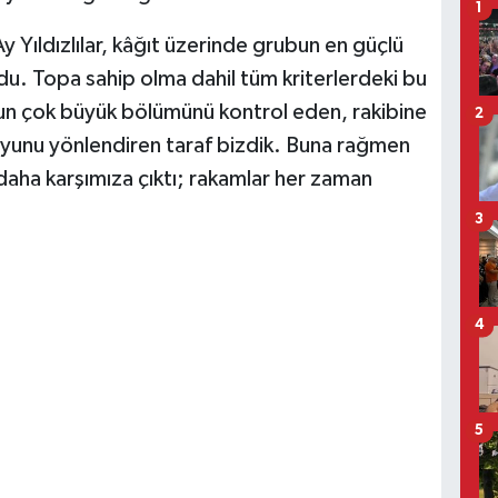
1
y Yıldızlılar, kâğıt üzerinde grubun en güçlü
rdu. Topa sahip olma dahil tüm kriterlerdeki bu
un çok büyük bölümünü kontrol eden, rakibine
2
yunu yönlendiren taraf bizdik. Buna rağmen
daha karşımıza çıktı; rakamlar her zaman
3
4
5