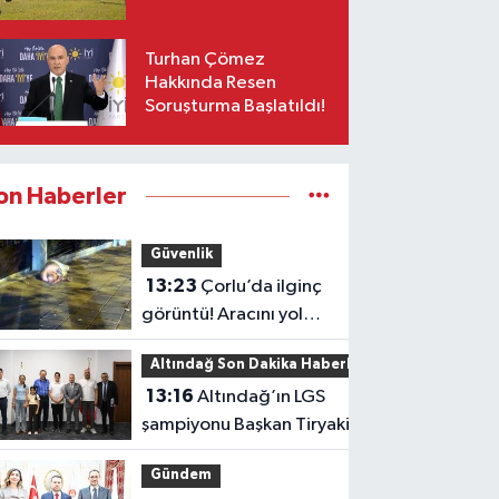
Turhan Çömez
Hakkında Resen
Soruşturma Başlatıldı!
on Haberler
Güvenlik
13:23
Çorlu’da ilginç
görüntü! Aracını yol
ortasında bırakıp
Altındağ Son Dakika Haberleri
kaldırımda uyudu
13:16
Altındağ’ın LGS
şampiyonu Başkan Tiryaki’yi
ziyaret etti
Gündem