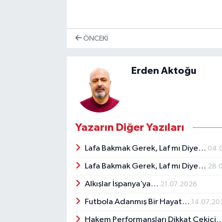
ÖNCEKI
Erden Aktoğu
Yazarın Diğer Yazıları
Lafa Bakmak Gerek, Laf mı Diye…
04.
Lafa Bakmak Gerek, Laf mı Diye…
28.
Alkışlar İspanya’ya…
21.07.2026
Futbola Adanmış Bir Hayat…
14.07.20
Hakem Performansları Dikkat Çekici