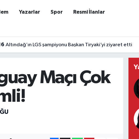
dem
Yazarlar
Spor
Resmi İlanlar
16
Altındağ’ın LGS şampiyonu Başkan Tiryaki’yi ziyaret etti
Y
guay Maçı Çok
li!
OĞU