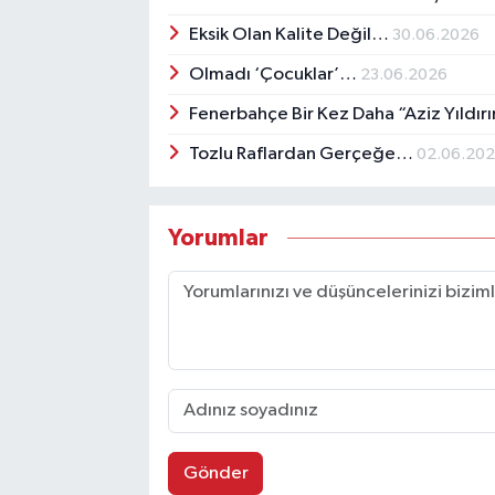
Eksik Olan Kalite Değil…
30.06.2026
Olmadı ‘Çocuklar’…
23.06.2026
Fenerbahçe Bir Kez Daha “Aziz Yıldır
Tozlu Raflardan Gerçeğe…
02.06.20
Yorumlar
Gönder