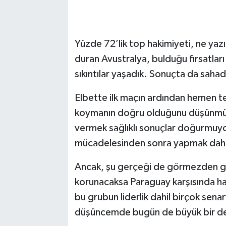
Vasıta
Yaşam
Yüzde 72’lik top hakimiyeti, ne yazı
duran Avustralya, bulduğu fırsatları
sıkıntılar yaşadık. Sonuçta da saha
Elbette ilk maçın ardından hemen te
koymanın doğru olduğunu düşünmüy
vermek sağlıklı sonuçlar doğurmuyo
mücadelesinden sonra yapmak daha
Ancak, şu gerçeği de görmezden g
korunacaksa Paraguay karşısında h
bu grubun liderlik dahil birçok se
düşüncemde bugün de büyük bir değ