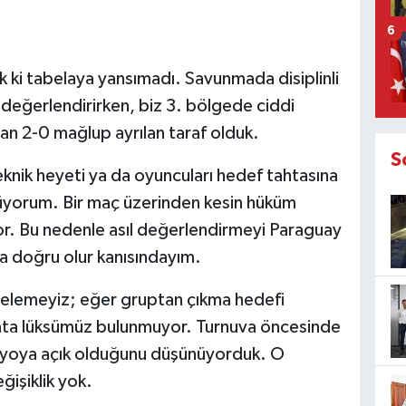
6
k ki tabelaya yansımadı. Savunmada disiplinli
 değerlendirirken, biz 3. bölgede ciddi
dan 2-0 mağlup ayrılan taraf olduk.
S
knik heyeti ya da oyuncuları hedef tahtasına
orum. Bir maç üzerinden kesin hüküm
r. Bu nedenle asıl değerlendirmeyi Paraguay
 doğru olur kanısındayım.
elemeyiz; eğer gruptan çıkma hedefi
ata lüksümüz bulunmuyor. Turnuva öncesinde
naryoya açık olduğunu düşünüyorduk. O
işiklik yok.