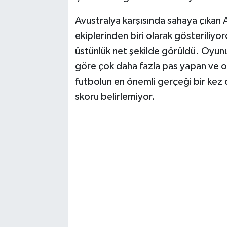
Avustralya karşısında sahaya çıkan A
Magazin
ekiplerinden biri olarak gösteriliyo
Resmi İlanlar
üstünlük net şekilde görüldü. Oyun
göre çok daha fazla pas yapan ve o
Sağlık
futbolun en önemli gerçeği bir kez 
skoru belirlemiyor.
Seri İlan
Siyaset
Sokak Hayvanlarını Sahiplendirme
Sonsöz Özel
Spor