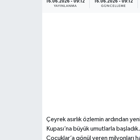
16.06.2026 - 09:12
16.06.2026 - 09:12
YAYINLANMA
GÜNCELLEME
Ekonomi
Eleman
Emlak
Gündem
Gurme
Haber
İlçe Haberleri
Çeyrek asırlık özlemin ardından yen
Keşfet
Kupası’na büyük umutlarla başladık. 
Çocuklar’a gönül veren milyonları hay
Kültür & Sanat