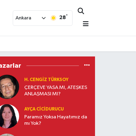
°
28
Ankara
azarlar
H. CENGIZ TÜRKSOY
ÇERÇEVE YASA MI, ATEŞKES
ANLAŞMASI MI?
AYÇA CICIDURUCU
Paramız Yoksa Hayatımız da
mı Yok?