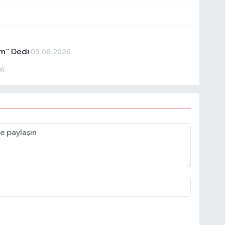
ım” Dedi
09.06.2026
26