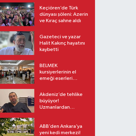
Keçiören’de Türk
dünyası şöleni: Azerin
ve Kıraç sahne aldı
Gazeteci ve yazar
Halit Kakınç hayatını
kaybetti
BELMEK
kursiyerlerinin el
emeği eserleri
sanatseverlerle
buluşuyor
Akdeniz’de tehlike
büyüyor!
Uzmanlardan
tatilcilere zehirli canlı
uyarısı
ABB’den Ankara’ya
yeni kedi merkezi!