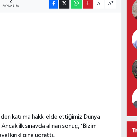
2
-
+
A
A
PAYLAŞIM
iden katılma hakkı elde ettiğimiz Dünya
Ancak ilk sınavda alınan sonuç, ‘Bizim
T
al kırıklığına uğrattı.