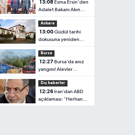
13:08
Esma Ersin'den
Adalet Bakanı Akın
Gürlek ve TİKA Başkanı
Ankara
Abdullah Eren'e
13:00
Güdül tarihi
ziyaret
dokusuna yeniden
kavuştu
Bursa
12:27
Bursa’da anız
yangını! Alevler
ormana sıçramadan
Dış haberler
söndürüldü
12:26
İran’dan ABD
açıklaması: “Herhangi
bir müzakere
yürütmüyoruz”