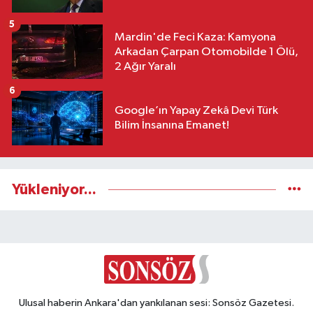
5
Mardin'de Feci Kaza: Kamyona
Arkadan Çarpan Otomobilde 1 Ölü,
2 Ağır Yaralı
6
Google’ın Yapay Zekâ Devi Türk
Bilim İnsanına Emanet!
Yükleniyor...
Ulusal haberin Ankara'dan yankılanan sesi: Sonsöz Gazetesi.