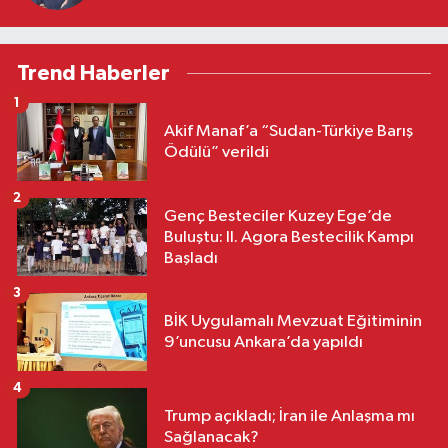
Trend Haberler
1
Akif Manaf’a “Sudan-Türkiye Barış
Ödülü” verildi
2
Genç Besteciler Kuzey Ege’de
Buluştu: II. Agora Bestecilik Kampı
Başladı
3
BİK Uygulamalı Mevzuat Eğitiminin
9’uncusu Ankara’da yapıldı
4
Trump açıkladı; İran ile Anlaşma mı
Sağlanacak?