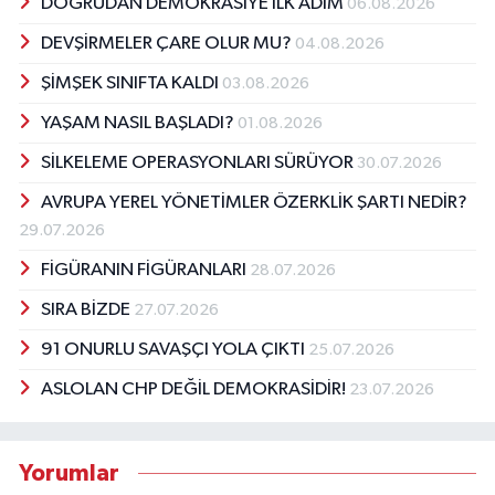
DOĞRUDAN DEMOKRASİYE İLK ADIM
06.08.2026
DEVŞİRMELER ÇARE OLUR MU?
04.08.2026
ŞİMŞEK SINIFTA KALDI
03.08.2026
YAŞAM NASIL BAŞLADI?
01.08.2026
SİLKELEME OPERASYONLARI SÜRÜYOR
30.07.2026
AVRUPA YEREL YÖNETİMLER ÖZERKLİK ŞARTI NEDİR?
29.07.2026
FİGÜRANIN FİGÜRANLARI
28.07.2026
SIRA BİZDE
27.07.2026
91 ONURLU SAVAŞÇI YOLA ÇIKTI
25.07.2026
ASLOLAN CHP DEĞİL DEMOKRASİDİR!
23.07.2026
Yorumlar