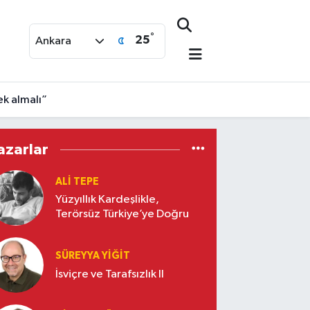
°
25
Ankara
k almalı”
azarlar
ALI TEPE
Yüzyıllık Kardeşlikle,
Terörsüz Türkiye’ye Doğru
SÜREYYA YIĞIT
İsviçre ve Tarafsızlık II