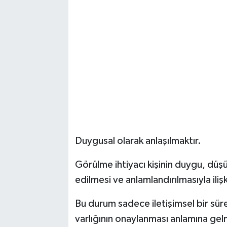
Magazin
Resmi İlanlar
Sağlık
Seri İlan
Siyaset
Duygusal olarak anlaşılmaktır.
Sokak Hayvanlarını Sahiplendirme
Görülme ihtiyacı kişinin duygu, düşü
Sonsöz Özel
edilmesi ve anlamlandırılmasıyla ilişki
Bu durum sadece iletişimsel bir süre
Spor
varlığının onaylanması anlamına gel