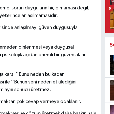
temel sorun duyguların hiç olmaması değil,
6
 yeterince anlaşılmamasıdır.
içerisinde anlaşılmayı güven duygusuyla
S
enmeden dinlenmesi veya duygusal
 psikolojik açıdan önemli bir güven alanı
ığa karşı ‘’Bunu neden bu kadar
ı ile ‘’Bunun seni neden etkilediğini
şım aynı sonucu üretmez.
şmaktan çok cevap vermeye odaklanır.
tmek yerine çözüm üretmek daha baskın hale