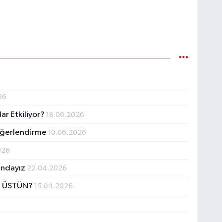
26
ar Etkiliyor?
18.06.2026
Değerlendirme
10.06.2026
026
undayız
22.04.2026
N ÜSTÜN?
15.04.2026