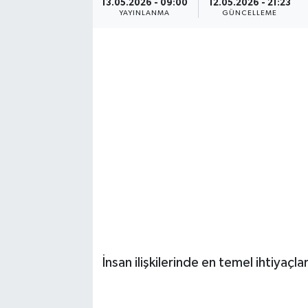
13.05.2026 - 09:00
12.05.2026 - 21:23
YAYINLANMA
GÜNCELLEME
Ekonomi
Eleman
Emlak
Gündem
Gurme
Haber
İlçe Haberleri
İnsan ilişkilerinde en temel ihtiyaçla
Keşfet
Kültür & Sanat