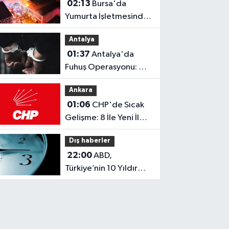
02:13
Bursa'da
Yükselteceğiz"
Yumurta İşletmesinde
Yangın: 1 İtfaiyeci
Antalya
Dumandan Etkilendi
01:37
Antalya'da
Fuhuş Operasyonu: 7
Kişi Tutuklandı!
Ankara
01:06
CHP'de Sıcak
Gelişme: 8 İle Yeni İl
Başkanı Atandı!
Dış haberler
22:00
ABD,
Türkiye’nin 10 Yıldır
Uyguladığı Kalıcı Yaz
Saati Modeline
Geçiyor!