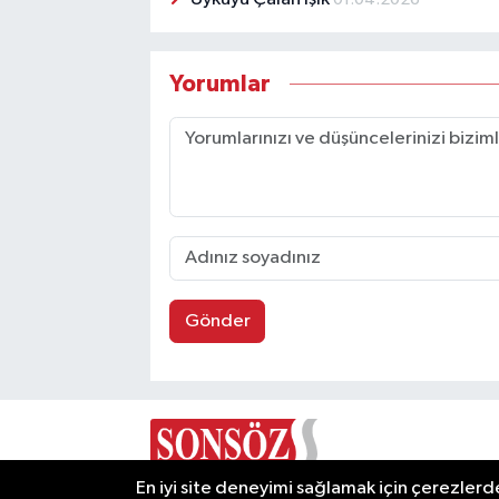
Yorumlar
Gönder
En iyi site deneyimi sağlamak için çerezlerde
Ulusal haberin Ankara'dan yankılanan sesi: Sons