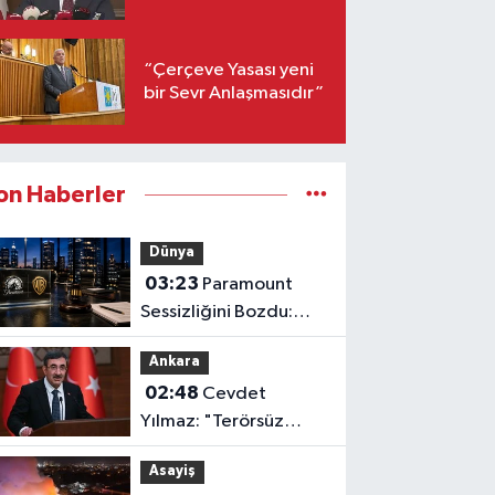
“Çerçeve Yasası yeni
bir Sevr Anlaşmasıdır”
on Haberler
Dünya
03:23
Paramount
Sessizliğini Bozdu:
Mahkemede
Ankara
Kazanacağımıza
02:48
Cevdet
İnanıyoruz!
Yılmaz: "Terörsüz
Türkiye Ortamında
Asayiş
Standartlarımızı