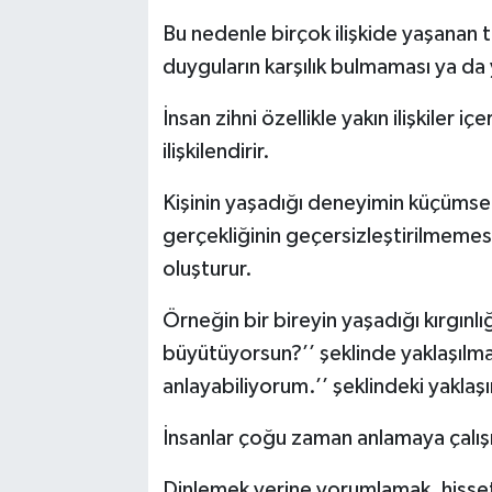
Vasıta
Bu nedenle birçok ilişkide yaşanan 
Yaşam
duyguların karşılık bulmaması ya da
İnsan zihni özellikle yakın ilişkiler 
ilişkilendirir.
Kişinin yaşadığı deneyimin küçüms
gerçekliğinin geçersizleştirilmemesi
oluşturur.
Örneğin bir bireyin yaşadığı kırgınl
büyütüyorsun?’’ şeklinde yaklaşılmas
anlayabiliyorum.’’ şeklindeki yakla
İnsanlar çoğu zaman anlamaya çalı
Dinlemek yerine yorumlamak, hisse