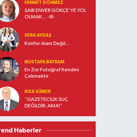
HIKMET DÖNMEZ
ŞAİR ENVER GÖKÇE’YE YOL
OLMAK… -III-
SERA AYDAŞ
Konfor Alanı Değil…
MUSTAFA BAYRAM
En Zor Fotoğraf Kendini
Çekmektir
RIZA SÜMER
“GAZETECİLİK SUÇ
DEĞİLDİR; AMA!”
rend Haberler