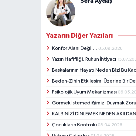
Sera Aydaş
Yazarın Diğer Yazıları
Konfor Alanı Değil…
05.08.2026
Yazın Hafifliği, Ruhun İhtiyacı
15.07.20
Başkalarının Hayatı Neden Bizi Bu Kad
Beden-Zihin Etkileşimi Üzerine Bir 
Psikolojik Uyum Mekanizması
06.05.2
Görmek İstemediğimizi Duymak Zor
KALBİNİZİ DİNLEMEK NEDEN AKILDA
Çocukların Kontrolü
08.04.2026
Uykuyu Çalan Işık
01.04.2026