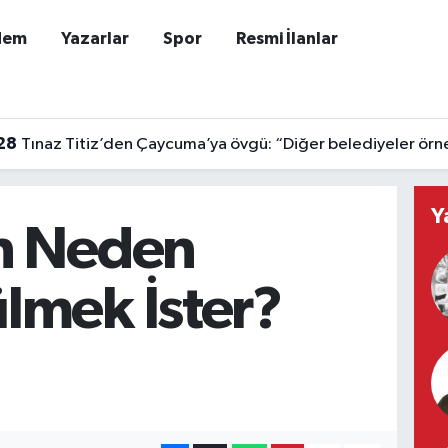
dem
Yazarlar
Spor
Resmi İlanlar
28
Tınaz Titiz’den Çaycuma’ya övgü: “Diğer belediyeler örne
Y
n Neden
lmek İster?