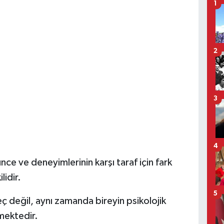
1
2
3
4
nce ve deneyimlerinin karşı taraf için fark
lidir.
5
ç değil, aynı zamanda bireyin psikolojik
mektedir.