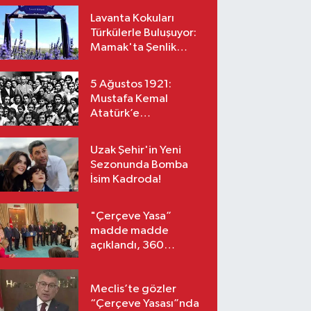
Lavanta Kokuları
Türkülerle Buluşuyor:
Mamak'ta Şenlik
Zamanı
5 Ağustos 1921:
Mustafa Kemal
Atatürk’e
“Başkomutanlık”
Yetkisi Verildi!
Uzak Şehir'in Yeni
Sezonunda Bomba
İsim Kadroda!
"Çerçeve Yasa”
madde madde
açıklandı, 360
milletvekili imzaladı!
Meclis’te gözler
“Çerçeve Yasası”nda