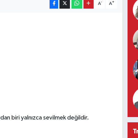
-
+
A
A
rdan biri yalnızca sevilmek değildir.
T