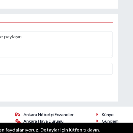
Ankara Nöbetçi Eczaneler
Künye
Ankara Hava Durumu
Gündem
Ankara Namaz Vakitleri
Spor
n faydalanıyoruz. Detaylar için lütfen tıklayın.
öz