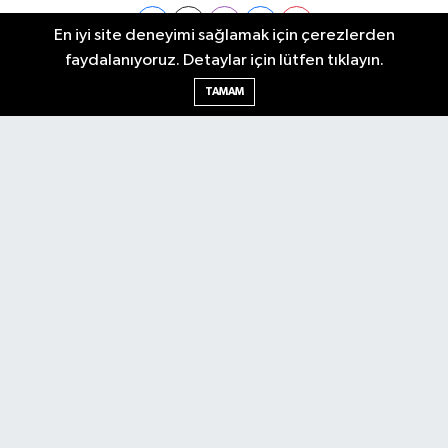
En iyi site deneyimi sağlamak için çerezlerden
faydalanıyoruz. Detaylar için lütfen tıklayın.
Ankara Nöbetçi Eczaneler
TAMAM
Ankara Hava Durumu
Ankara Namaz Vakitleri
Ankara Trafik Yoğunluk Haritası
Puan Durumu ve Fikstür
Tüm Manşetler
Son Dakika Haberleri
Haber Arşivi
Künye
Ekonomi
Gündem
Yazarlar
Spor
Politika
Magazin
Gündem
Asayiş
Sonsöz Özel