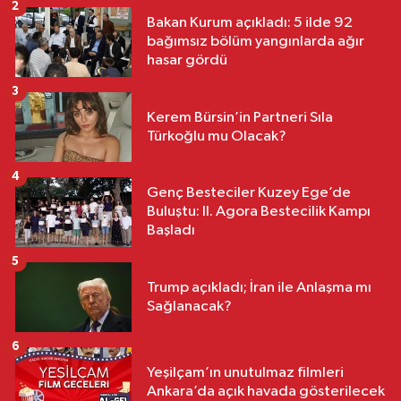
2
Bakan Kurum açıkladı: 5 ilde 92
bağımsız bölüm yangınlarda ağır
hasar gördü
3
Kerem Bürsin’in Partneri Sıla
Türkoğlu mu Olacak?
4
Genç Besteciler Kuzey Ege’de
Buluştu: II. Agora Bestecilik Kampı
Başladı
5
Trump açıkladı; İran ile Anlaşma mı
Sağlanacak?
6
Yeşilçam’ın unutulmaz filmleri
Ankara’da açık havada gösterilecek