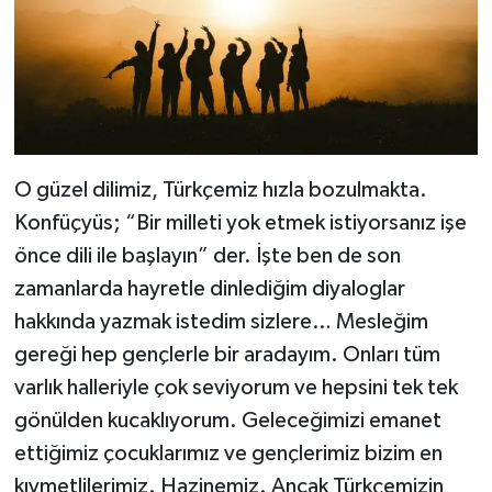
Magazin
Resmi İlanlar
Sağlık
O güzel dilimiz, Türkçemiz hızla bozulmakta.
Seri İlan
Konfüçyüs; “Bir milleti yok etmek istiyorsanız işe
önce dili ile başlayın” der. İşte ben de son
Siyaset
zamanlarda hayretle dinlediğim diyaloglar
hakkında yazmak istedim sizlere… Mesleğim
Sokak Hayvanlarını Sahiplendirme
gereği hep gençlerle bir aradayım. Onları tüm
varlık halleriyle çok seviyorum ve hepsini tek tek
Sonsöz Özel
gönülden kucaklıyorum. Geleceğimizi emanet
Spor
ettiğimiz çocuklarımız ve gençlerimiz bizim en
kıymetlilerimiz. Hazinemiz. Ancak Türkçemizin