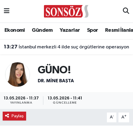
Asayiş
Ankara Nöbetçi Eczaneler
Ekonomi
Gündem
Yazarlar
Spor
Resmi İlanl
Astroloji & Burçlar
Ankara Hava Durumu
13:27
İstanbul merkezli 4 ilde suç örgütlerine operasyon
Bilim & Teknoloji
Ankara Namaz Vakitleri
GÜNO!
Biyografi
Ankara Trafik Yoğunluk Haritası
DR. MINE BAŞTA
Çevre
Süper Lig Puan Durumu ve Fikstür
Diğer
Tüm Manşetler
13.05.2026 - 11:37
13.05.2026 - 11:41
YAYINLANMA
GÜNCELLEME
Dünya
Son Dakika Haberleri
Paylaş
-
+
A
A
Eğitim
Haber Arşivi