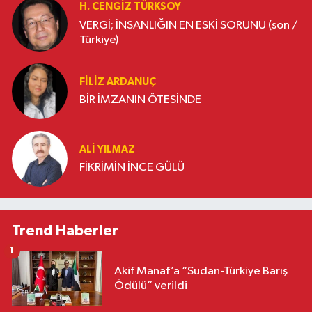
H. CENGIZ TÜRKSOY
VERGİ; İNSANLIĞIN EN ESKİ SORUNU (son /
Türkiye)
FILIZ ARDANUÇ
BİR İMZANIN ÖTESİNDE
ALI YILMAZ
FİKRİMİN İNCE GÜLÜ
Trend Haberler
1
Akif Manaf’a “Sudan-Türkiye Barış
Ödülü” verildi