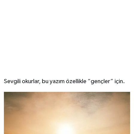
Ekonomi
Eleman
Emlak
Gündem
Gurme
Sevgili okurlar, bu yazım özellikle “gençler” için.
Haber
İlçe Haberleri
Keşfet
Kültür & Sanat