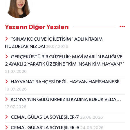
Yazarın Diğer Yazıları
“SINAV KOÇU VE İÇ İLETİŞİM” ADLI KİTABIM
HUZURLARINIZDA!
30.07.2026
GERÇEKÜSTÜ BİR GÜZELLİK: MAVİ MARLİN BALIĞI VE
2 AYAKLI 2 YARATIK ÜZERİNE "KİM İNSAN KİM HAYVAN?"
21.07.2026
HAYVANAT BAHÇESİ DEĞİL HAYVAN HAPİSHANESİ!
19.07.2026
KONYA'NIN GÜLÜ KIRMIZILI KADINA BURUK VEDA…
17.07.2026
CEMAL GÜLAS’LA SÖYLEŞİLER-7
28.06.2026
CEMAL GÜLAS’LA SÖYLEŞİLER-6
24.06.2026