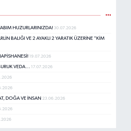
KİTABIM HUZURLARINIZDA!
30.07.2026
LİN BALIĞI VE 2 AYAKLI 2 YARATIK ÜZERİNE "KİM
HAPİSHANESİ!
19.07.2026
 BURUK VEDA…
17.07.2026
6.2026
6.2026
AT, DOĞA VE İNSAN
23.06.2026
6.2026
6.2026