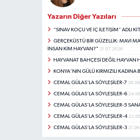
Yazarın Diğer Yazıları
“SINAV KOÇU VE İÇ İLETİŞİM” ADLI 
GERÇEKÜSTÜ BİR GÜZELLİK: MAVİ MAR
İNSAN KİM HAYVAN?"
21.07.2026
HAYVANAT BAHÇESİ DEĞİL HAYVAN 
KONYA'NIN GÜLÜ KIRMIZILI KADINA
CEMAL GÜLAS’LA SÖYLEŞİLER-7
28.0
CEMAL GÜLAS’LA SÖYLEŞİLER-6
24.0
CEMAL GÜLAS’LA SÖYLEŞİLER-5 SAN
CEMAL GÜLAS’LA SÖYLEŞİLER-4
22.0
CEMAL GÜLAS’LA SÖYLEŞİLER-3
21.0