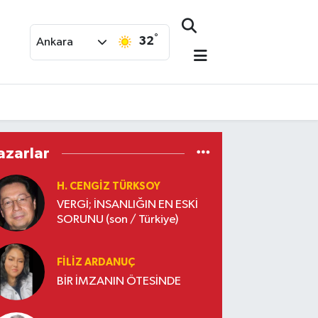
°
32
Ankara
azarlar
H. CENGIZ TÜRKSOY
VERGİ; İNSANLIĞIN EN ESKİ
SORUNU (son / Türkiye)
FILIZ ARDANUÇ
BİR İMZANIN ÖTESİNDE