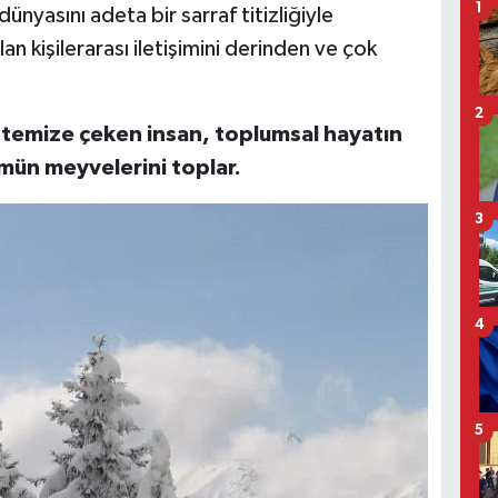
1
dünyasını adeta bir sarraf titizliğiyle
an kişilerarası iletişimini derinden ve çok
2
 temize çeken insan, toplumsal hayatın
mün meyvelerini toplar.
3
4
5