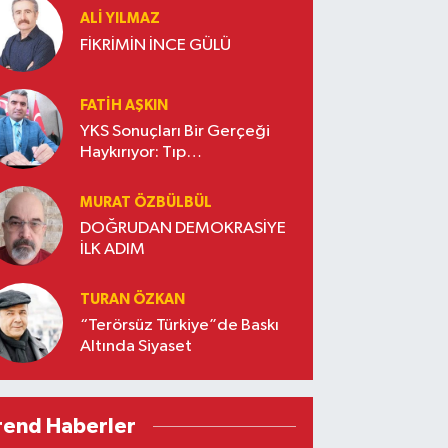
ALI YILMAZ
FİKRİMİN İNCE GÜLÜ
FATIH AŞKIN
YKS Sonuçları Bir Gerçeği
Haykırıyor: Tıp
Fakültelerinde Yeni Bir
Dönem Başladı* -3-
MURAT ÖZBÜLBÜL
DOĞRUDAN DEMOKRASİYE
İLK ADIM
TURAN ÖZKAN
“Terörsüz Türkiye”de Baskı
Altında Siyaset
rend Haberler