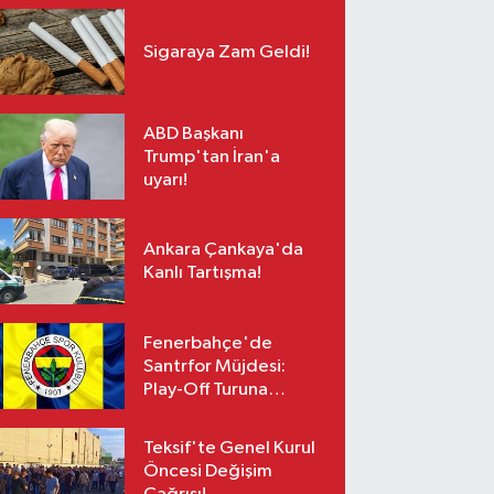
Sigaraya Zam Geldi!
ABD Başkanı
Trump'tan İran'a
uyarı!
Ankara Çankaya'da
Kanlı Tartışma!
Fenerbahçe'de
Santrfor Müjdesi:
Play-Off Turuna
Yetişiyor!
Teksif'te Genel Kurul
Öncesi Değişim