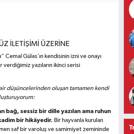
Z İLETİŞİMİ ÜZERİNE
ı” Cemal Gülas’ın kendisinin izni ve onayı
verdiğimiz yazıların ikinci serisi
dair düşüncelerinden oluşan tamamen kendi
uluşturuyorum:
n bağ, sessiz bir dille yazılan ama ruhun
adim bir hikâyedir.
Bir hayvanla kurulan
T
amen saf bir varoluş ve samimiyet zemininde