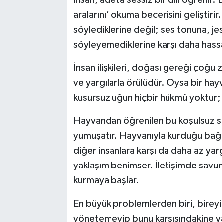
insan, adeta sessiz bir dili öğrenir. Bu
aralarını’ okuma becerisini geliştirir
söylediklerine değil; ses tonuna, je
söyleyemediklerine karşı daha hassa
İnsan ilişkileri, doğası gereği çoğu
ve yargılarla örülüdür. Oysa bir ha
kusursuzluğun hiçbir hükmü yoktur; 
Hayvandan öğrenilen bu koşulsuz sevg
yumuşatır. Hayvanıyla kurduğu bağ
diğer insanlara karşı da daha az yargı
yaklaşım benimser. İletişimde savun
kurmaya başlar.
En büyük problemlerden biri, bireyin
yönetemeyip bunu karşısındakine ya