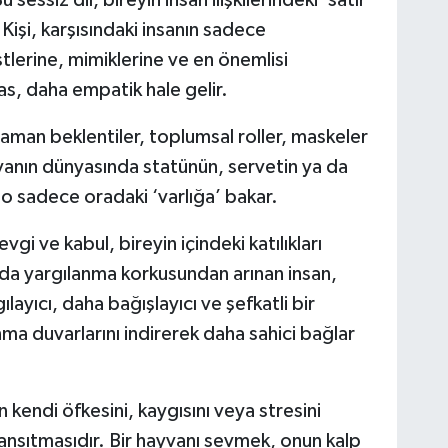
 sessiz dil, bireyin insan ilişkilerindeki ‘satır
. Kişi, karşısındaki insanın sadece
stlerine, mimiklerine ve en önemlisi
s, daha empatik hale gelir.
 zaman beklentiler, toplumsal roller, maskeler
yvanın dünyasında statünün, servetin ya da
o sadece oradaki ‘varlığa’ bakar.
i ve kabul, bireyin içindeki katılıkları
da yargılanma korkusundan arınan insan,
layıcı, daha bağışlayıcı ve şefkatli bir
ma duvarlarını indirerek daha sahici bağlar
 kendi öfkesini, kaygısını veya stresini
nsıtmasıdır. Bir hayvanı sevmek, onun kalp