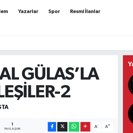
dem
Yazarlar
Spor
Resmi İlanlar
Y
AL GÜLAS’LA
EŞİLER-2
ŞTA
1
-
+
A
A
PAYLAŞIM