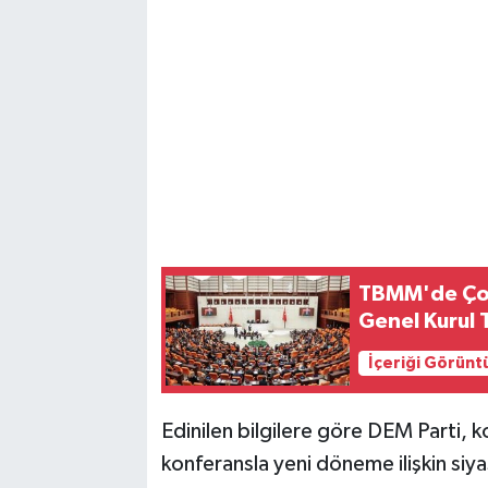
Magazin
Resmi İlanlar
Sağlık
Seri İlan
Siyaset
TBMM'de Çoc
Genel Kurul
Sokak Hayvanlarını Sahiplendirme
İçeriği Görünt
Sonsöz Özel
Edinilen bilgilere göre DEM Parti,
Spor
konferansla yeni döneme ilişkin siyas