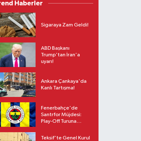
rend Haberler
Sigaraya Zam Geldi!
ABD Başkanı
Trump'tan İran'a
uyarı!
Ankara Çankaya'da
Kanlı Tartışma!
Fenerbahçe'de
Santrfor Müjdesi:
Play-Off Turuna
Yetişiyor!
Teksif'te Genel Kurul