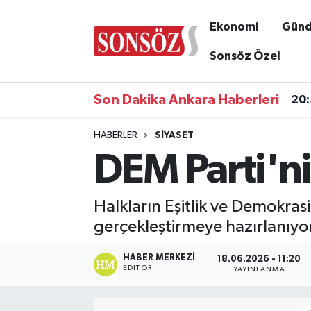
Ekonomi
Gün
Asayiş
Ankara Nöbetçi Eczaneler
Sonsöz Özel
Astroloji & Burçlar
Ankara Hava Durumu
Son Dakika Ankara Haberleri
20
Bilim & Teknoloji
Ankara Namaz Vakitleri
HABERLER
SIYASET
DEM Parti'ni
Biyografi
Ankara Trafik Yoğunluk Haritası
Çevre
Süper Lig Puan Durumu ve Fikstür
Halkların Eşitlik ve Demokrasi
gerçekleştirmeye hazırlanıyor
Diğer
Tüm Manşetler
HABER MERKEZI
18.06.2026 - 11:20
Dünya
Son Dakika Haberleri
EDITÖR
YAYINLANMA
Eğitim
Haber Arşivi