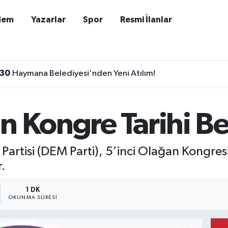
dem
Yazarlar
Spor
Resmi İlanlar
:30
Haymana Belediyesi'nden Yeni Atılım!
n Kongre Tarihi Bel
 Partisi (DEM Parti), 5’inci Olağan Kongres
.
1 DK
OKUNMA SÜRESI