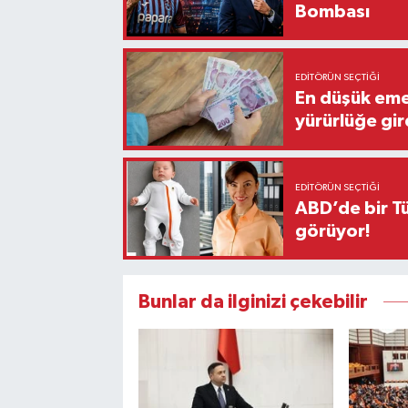
Bombası
EDITÖRÜN SEÇTIĞI
En düşük eme
yürürlüğe gir
EDITÖRÜN SEÇTIĞI
ABD’de bir Tü
görüyor!
Bunlar da ilginizi çekebilir