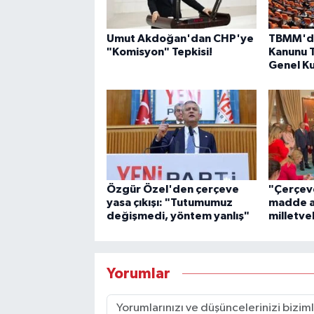
Umut Akdoğan'dan CHP'ye
TBMM'd
"Komisyon" Tepkisi!
Kanunu T
Genel Ku
Özgür Özel'den çerçeve
"Çerçev
yasa çıkışı: "Tutumumuz
madde a
değişmedi, yöntem yanlış"
milletvek
Yorumlar