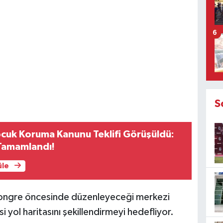
6
S
uk Koruma Kanunu Teklifi Görüşüldü:
 Tamamlandı!
üle
 kongre öncesinde düzenleyeceği merkezi
i yol haritasını şekillendirmeyi hedefliyor.