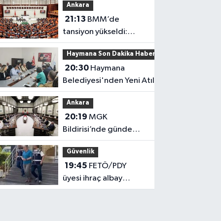
Ankara
21:13
BMM’de
tansiyon yükseldi:
Fezlekeler sonrası sert
Haymana Son Dakika Haberleri
açıklamalar
20:30
Haymana
Belediyesi'nden Yeni Atılım!
Ankara
20:19
MGK
Bildirisi’nde gündem
yoğun!
Güvenlik
19:45
FETÖ/PDY
üyesi ihraç albay
yakalandı