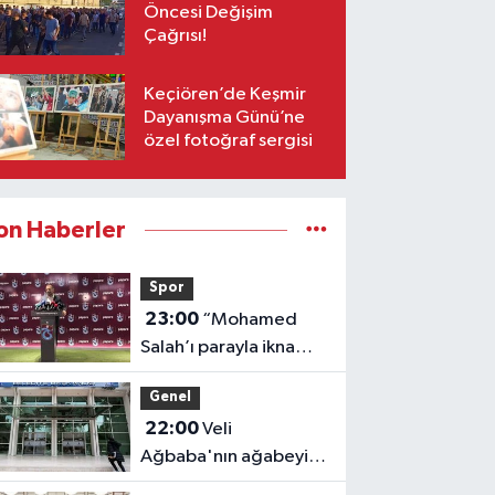
Öncesi Değişim
Çağrısı!
Keçiören’de Keşmir
Dayanışma Günü’ne
özel fotoğraf sergisi
on Haberler
Spor
23:00
“Mohamed
Salah’ı parayla ikna
etmedik”
Genel
22:00
Veli
Ağbaba'nın ağabeyi
tutuklandı