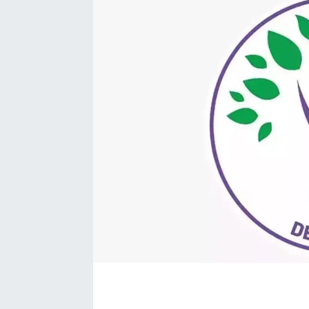
Ekonomi
Eleman
Emlak
Gündem
Gurme
Haber
İlçe Haberleri
Keşfet
Kültür & Sanat