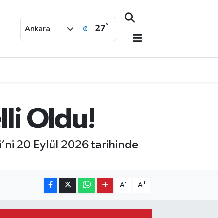
°
27
Ankara
li Oldu!
i’ni 20 Eylül 2026 tarihinde
-
+
A
A