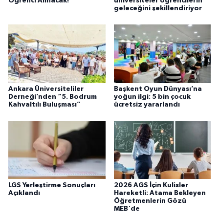
Öğrenci Alınacak!
üniversiteler öğrencilerin
geleceğini şekillendiriyor
Ankara Üniversiteliler
Başkent Oyun Dünyası’na
Derneği’nden “5. Bodrum
yoğun ilgi: 5 bin çocuk
Kahvaltılı Buluşması”
ücretsiz yararlandı
LGS Yerleştirme Sonuçları
2026 AGS İçin Kulisler
Açıklandı
Hareketli: Atama Bekleyen
Öğretmenlerin Gözü
MEB'de