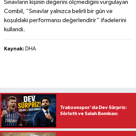
Sınavların kişinin değerini ölçmediğini vurgulayan
Combil, “Sınavlar yalnızca belirli bir gün ve
koşuldaki performansı değerlendirir” ifadelerini
kullandı.
Kaynak:
DHA
Trabzonspor'da Dev Sürpriz:
Sörloth ve Salah Bombası