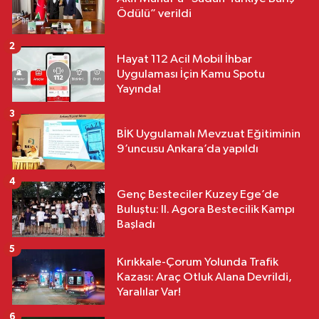
Ödülü” verildi
2
Hayat 112 Acil Mobil İhbar
Uygulaması İçin Kamu Spotu
Yayında!
3
BİK Uygulamalı Mevzuat Eğitiminin
9’uncusu Ankara’da yapıldı
4
Genç Besteciler Kuzey Ege’de
Buluştu: II. Agora Bestecilik Kampı
Başladı
5
Kırıkkale-Çorum Yolunda Trafik
Kazası: Araç Otluk Alana Devrildi,
Yaralılar Var!
6