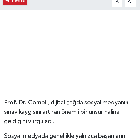
Paylaş
A
A
Magazin
Resmi İlanlar
Sağlık
Seri İlan
Siyaset
Sokak Hayvanlarını Sahiplendirme
Prof. Dr. Combil, dijital çağda sosyal medyanın
Sonsöz Özel
sınav kaygısını artıran önemli bir unsur haline
geldiğini vurguladı.
Spor
Sosyal medyada genellikle yalnızca başarıların