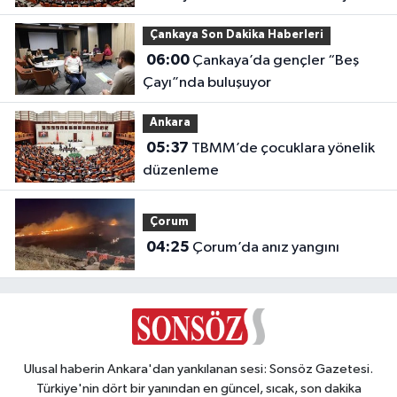
çerçeve yasası görüşülüyor
Çankaya Son Dakika Haberleri
06:00
Çankaya’da gençler “Beş
Çayı”nda buluşuyor
Ankara
05:37
TBMM’de çocuklara yönelik
düzenleme
Çorum
04:25
Çorum’da anız yangını
Ulusal haberin Ankara'dan yankılanan sesi: Sonsöz Gazetesi.
Türkiye'nin dört bir yanından en güncel, sıcak, son dakika