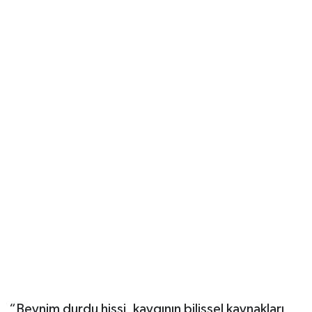
“Beynim durdu hissi, kaygının bilişsel kaynakları