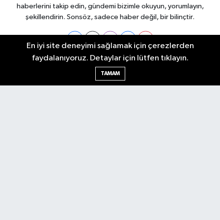
haberlerini takip edin, gündemi bizimle okuyun, yorumlayın,
şekillendirin. Sonsöz, sadece haber değil, bir bilinçtir.
En iyi site deneyimi sağlamak için çerezlerden
faydalanıyoruz. Detaylar için lütfen tıklayın.
Ankara Nöbetçi Eczaneler
TAMAM
Ankara Hava Durumu
Ankara Namaz Vakitleri
Ankara Trafik Yoğunluk Haritası
Puan Durumu ve Fikstür
Tüm Manşetler
Son Dakika Haberleri
Haber Arşivi
Künye
Ekonomi
Gündem
Yazarlar
Spor
Politika
Magazin
Gündem
Asayiş
Sonsöz Özel