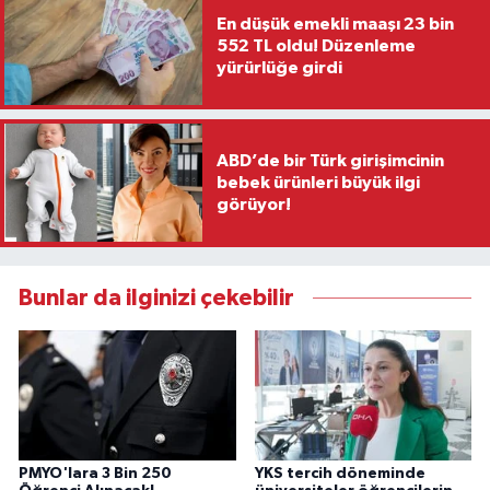
En düşük emekli maaşı 23 bin
552 TL oldu! Düzenleme
yürürlüğe girdi
ABD’de bir Türk girişimcinin
bebek ürünleri büyük ilgi
görüyor!
Bunlar da ilginizi çekebilir
PMYO'lara 3 Bin 250
YKS tercih döneminde