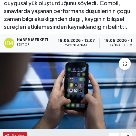
duygusal yük oluşturduğunu söyledi. Combil,
sınavlarda yaşanan performans düşüşlerinin çoğu
Ekonomi
zaman bilgi eksikliğinden değil, kaygının bilişsel
Eleman
süreçleri etkilemesinden kaynaklandığını belirtti.
HABER MERKEZI
19.06.2026 - 12:07
19.06.2026 - 12
Emlak
EDITÖR
YAYINLANMA
GÜNCELLEME
Gündem
Gurme
Haber
İlçe Haberleri
Keşfet
Kültür & Sanat
-
+