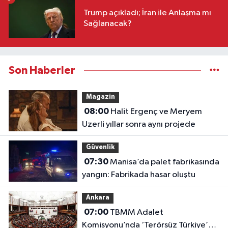
Trump açıkladı; İran ile Anlaşma mı
Sağlanacak?
Son Haberler
Magazin
08:00
Halit Ergenç ve Meryem
Uzerli yıllar sonra aynı projede
Güvenlik
07:30
Manisa’da palet fabrikasında
yangın: Fabrikada hasar oluştu
Ankara
07:00
TBMM Adalet
Komisyonu’nda ‘Terörsüz Türkiye’