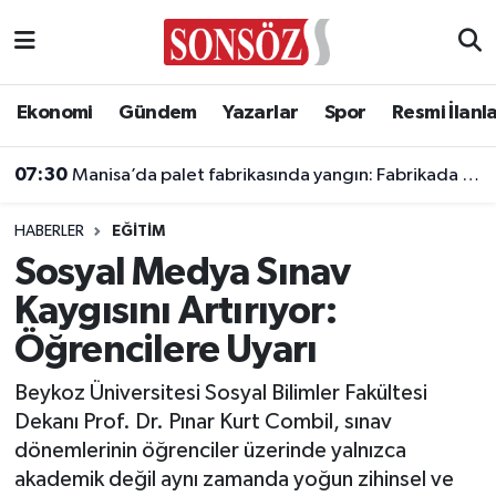
Asayiş
Ankara Nöbetçi Eczaneler
Ekonomi
Gündem
Yazarlar
Spor
Resmi İlanl
Astroloji & Burçlar
Ankara Hava Durumu
07:30
Manisa’da palet fabrikasında yangın: Fabrikada hasar oluştu
Bilim & Teknoloji
Ankara Namaz Vakitleri
HABERLER
EĞITIM
Biyografi
Ankara Trafik Yoğunluk Haritası
Sosyal Medya Sınav
Kaygısını Artırıyor:
Çevre
Süper Lig Puan Durumu ve Fikstür
Öğrencilere Uyarı
Diğer
Tüm Manşetler
Beykoz Üniversitesi Sosyal Bilimler Fakültesi
Dekanı Prof. Dr. Pınar Kurt Combil, sınav
Dünya
Son Dakika Haberleri
dönemlerinin öğrenciler üzerinde yalnızca
akademik değil aynı zamanda yoğun zihinsel ve
Eğitim
Haber Arşivi