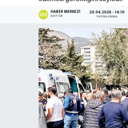
Ekonomi
HABER MERKEZI
20.04.2026 - 14:10
EDITÖR
YAYINLANMA
Eleman
Emlak
Gündem
Gurme
Haber
İlçe Haberleri
Keşfet
Kültür & Sanat