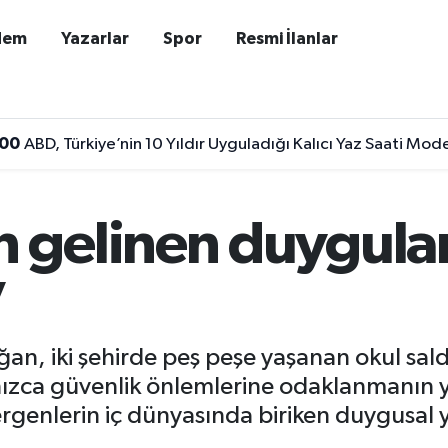
dem
Yazarlar
Spor
Resmi İlanlar
:00
ABD, Türkiye’nin 10 Yıldır Uyguladığı Kalıcı Yaz Saati Mod
gelinen duygular
”
ğan, iki şehirde peş peşe yaşanan okul sal
ızca güvenlik önlemlerine odaklanmanın y
ergenlerin iç dünyasında biriken duygusal 