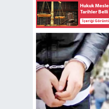
Hukuk Meslek
Tarihler Bell
İçeriği Görünt