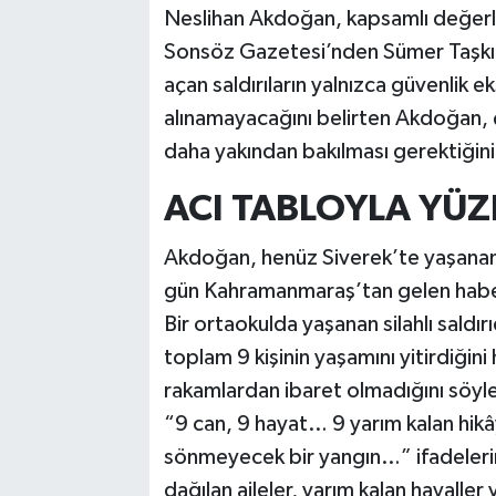
Vasıta
Neslihan Akdoğan, kapsamlı değer
Sonsöz Gazetesi’nden Sümer Taşkır
Yaşam
açan saldırıların yalnızca güvenlik ek
alınamayacağını belirten Akdoğan, ç
daha yakından bakılması gerektiğini 
ACI TABLOYLA YÜ
Akdoğan, henüz Siverek’te yaşanan o
gün Kahramanmaraş’tan gelen haberle
Bir ortaokulda yaşanan silahlı saldı
toplam 9 kişinin yaşamını yitirdiğin
rakamlardan ibaret olmadığını söyle
“9 can, 9 hayat… 9 yarım kalan hik
sönmeyecek bir yangın…” ifadelerin
dağılan aileler, yarım kalan hayaller