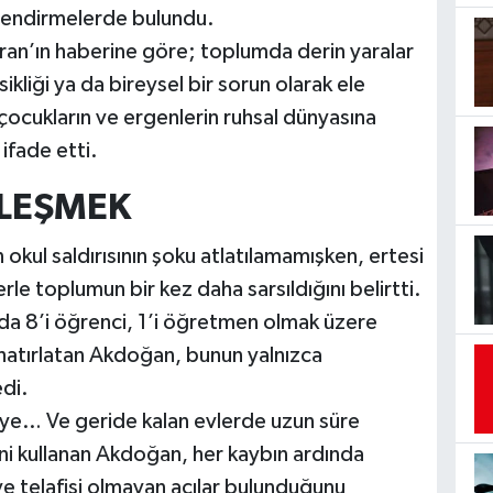
lendirmelerde bulundu.
an’ın haberine göre; toplumda derin yaralar
sikliği ya da bireysel bir sorun olarak ele
ocukların ve ergenlerin ruhsal dünyasına
ifade etti.
ZLEŞMEK
kul saldırısının şoku atlatılamamışken, ertesi
 toplumun bir kez daha sarsıldığını belirtti.
rıda 8’i öğrenci, 1’i öğretmen olmak üzere
i hatırlatan Akdoğan, bunun yalnızca
di.
âye… Ve geride kalan evlerde uzun süre
i kullanan Akdoğan, her kaybın ardında
 ve telafisi olmayan acılar bulunduğunu