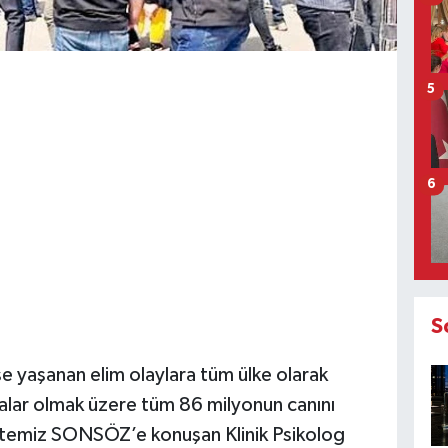
5
6
S
şe yaşanan elim olaylara tüm ülke olarak
alar olmak üzere tüm 86 milyonun canını
azetemiz SONSÖZ’e konuşan Klinik Psikolog