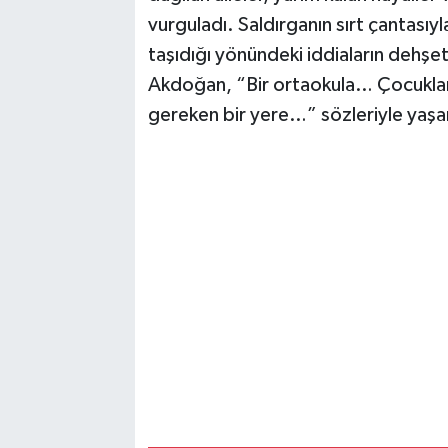
vurguladı. Saldırganın sırt çantasıyla
taşıdığı yönündeki iddiaların dehş
Akdoğan, “Bir ortaokula… Çocuklar
gereken bir yere…” sözleriyle yaşana