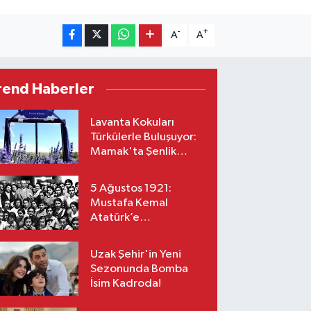
-
+
A
A
rend Haberler
Lavanta Kokuları
Türkülerle Buluşuyor:
Mamak'ta Şenlik
Zamanı
5 Ağustos 1921:
Mustafa Kemal
Atatürk’e
“Başkomutanlık”
Yetkisi Verildi!
Uzak Şehir'in Yeni
Sezonunda Bomba
İsim Kadroda!