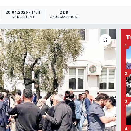
20.04.2026 - 14:11
2 DK
GÜNCELLEME
OKUNMA SÜRESI
T
1
2
3
4