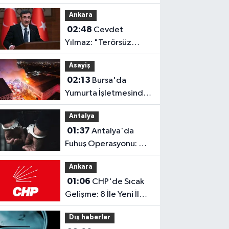
Mahkemede
Ankara
Kazanacağımıza
02:48
Cevdet
İnanıyoruz!
Yılmaz: "Terörsüz
Türkiye Ortamında
Asayiş
Standartlarımızı
02:13
Bursa'da
Yükselteceğiz"
Yumurta İşletmesinde
Yangın: 1 İtfaiyeci
Antalya
Dumandan Etkilendi
01:37
Antalya'da
Fuhuş Operasyonu: 7
Kişi Tutuklandı!
Ankara
01:06
CHP'de Sıcak
Gelişme: 8 İle Yeni İl
Başkanı Atandı!
Dış haberler