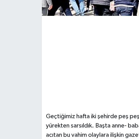
Magazin
Resmi İlanlar
Sağlık
Seri İlan
Siyaset
Sokak Hayvanlarını Sahiplendirme
Sonsöz Özel
Geçtiğimiz hafta iki şehirde peş pe
Spor
yürekten sarsıldık. Başta anne- bab
acıtan bu vahim olaylara ilişkin g