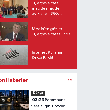
"Çerçeve Yasa”
madde madde
açıklandı, 360
milletvekili imzaladı!
Meclis’te gözler
“Çerçeve Yasası”nda
İnternet Kullanımı
Rekor Kırdı!
on Haberler
Dünya
03:23
Paramount
Sessizliğini Bozdu: