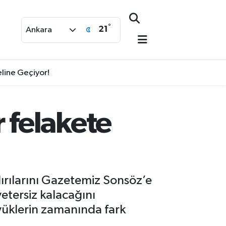
°
21
Ankara
eline Geçiyor!
 felakete
dırılarını Gazetemiz Sonsöz’e
etersiz kalacağını
yüklerin zamanında fark