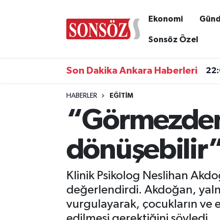
Ekonomi
Gün
Asayiş
Ankara Nöbetçi Eczaneler
Sonsöz Özel
Astroloji & Burçlar
Ankara Hava Durumu
Son Dakika Ankara Haberleri
22
Bilim & Teknoloji
Ankara Namaz Vakitleri
HABERLER
EĞITIM
“Görmezden 
Biyografi
Ankara Trafik Yoğunluk Haritası
Çevre
Süper Lig Puan Durumu ve Fikstür
dönüşebilir
Diğer
Tüm Manşetler
Klinik Psikolog Neslihan Akdo
Dünya
Son Dakika Haberleri
değerlendirdi. Akdoğan, yaln
vurgulayarak, çocukların ve 
Eğitim
Haber Arşivi
edilmesi gerektiğini söyledi.