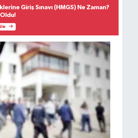
lerine Giriş Sınavı (HMGS) Ne Zaman?
i Oldu!
üle