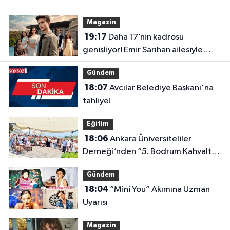
Magazin
19:17
Daha 17’nin kadrosu
genişliyor! Emir Sarıhan ailesiyle
geliyor
Gündem
18:07
Avcılar Belediye Başkanı'na
tahliye!
Eğitim
18:06
Ankara Üniversiteliler
Derneği’nden “5. Bodrum Kahvaltılı
Buluşması”
Gündem
18:04
“Mini You” Akımına Uzman
Uyarısı
Magazin