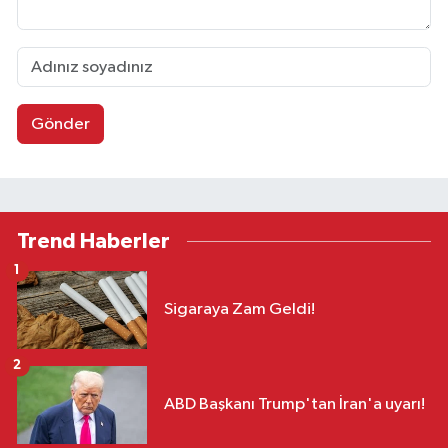
Gönder
Trend Haberler
1
Sigaraya Zam Geldi!
2
ABD Başkanı Trump'tan İran'a uyarı!