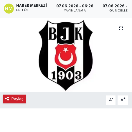
HABER MERKEZI
07.06.2026 - 06:26
07.06.2026 - 0
Ekonomi
EDITÖR
YAYINLANMA
GÜNCELLEM
Eleman
Emlak
Gündem
Gurme
Haber
Paylaş
-
+
A
A
İlçe Haberleri
Keşfet
Kültür & Sanat