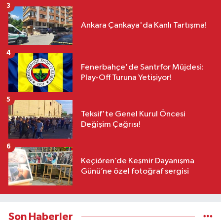
3
Ankara Çankaya'da Kanlı Tartışma!
4
Fenerbahçe'de Santrfor Müjdesi:
Play-Off Turuna Yetişiyor!
5
Teksif'te Genel Kurul Öncesi
Değişim Çağrısı!
6
Keçiören’de Keşmir Dayanışma
Günü’ne özel fotoğraf sergisi
Son Haberler