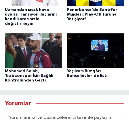
Uzmandan sıcak hava
Fenerbahçe'de Santrfor
uyarısı: Tansiyon ilaçlarını
Müjdesi: Play-Off Turuna
kendi kararınızla
Yetişiyor!
değiştirmeyin
Mohamed Salah,
Yeşilçam Rüzgârı
Trabzonspor İçin Sağlık
Bahçelievler'de Esti
Kontrolünden Geçti
Yorumlar