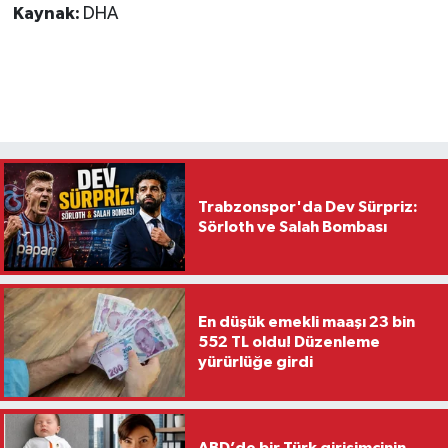
Kaynak:
DHA
Trabzonspor'da Dev Sürpriz:
Sörloth ve Salah Bombası
En düşük emekli maaşı 23 bin
552 TL oldu! Düzenleme
yürürlüğe girdi
ABD’de bir Türk girişimcinin