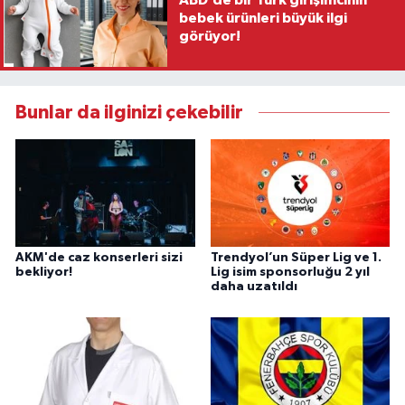
bebek ürünleri büyük ilgi
görüyor!
Bunlar da ilginizi çekebilir
AKM'de caz konserleri sizi
Trendyol’un Süper Lig ve 1.
bekliyor!
Lig isim sponsorluğu 2 yıl
daha uzatıldı