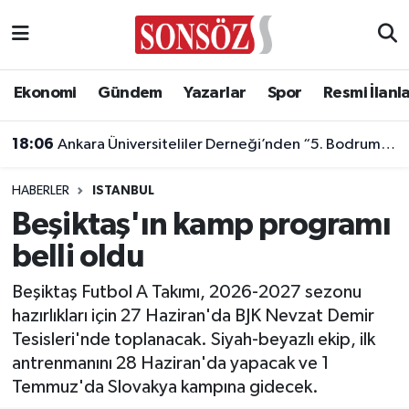
Asayiş
Ankara Nöbetçi Eczaneler
Ekonomi
Gündem
Yazarlar
Spor
Resmi İlanl
Astroloji & Burçlar
Ankara Hava Durumu
18:06
Ankara Üniversiteliler Derneği’nden “5. Bodrum Kahvaltılı Buluşması”
Bilim & Teknoloji
Ankara Namaz Vakitleri
HABERLER
ISTANBUL
Biyografi
Ankara Trafik Yoğunluk Haritası
Beşiktaş'ın kamp programı
belli oldu
Çevre
Süper Lig Puan Durumu ve Fikstür
Beşiktaş Futbol A Takımı, 2026-2027 sezonu
Diğer
Tüm Manşetler
hazırlıkları için 27 Haziran'da BJK Nevzat Demir
Tesisleri'nde toplanacak. Siyah-beyazlı ekip, ilk
Dünya
Son Dakika Haberleri
antrenmanını 28 Haziran'da yapacak ve 1
Temmuz'da Slovakya kampına gidecek.
Eğitim
Haber Arşivi