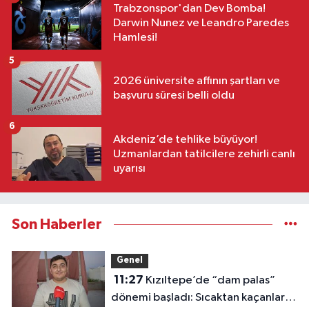
Trabzonspor'dan Dev Bomba!
Darwin Nunez ve Leandro Paredes
Hamlesi!
5
2026 üniversite affının şartları ve
başvuru süresi belli oldu
6
Akdeniz’de tehlike büyüyor!
Uzmanlardan tatilcilere zehirli canlı
uyarısı
Son Haberler
Genel
11:27
Kızıltepe’de “dam palas”
dönemi başladı: Sıcaktan kaçanlar