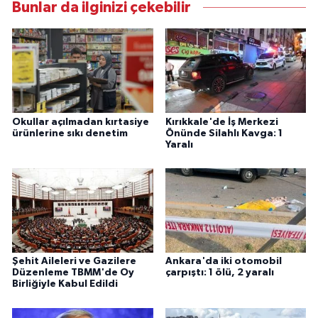
Bunlar da ilginizi çekebilir
Okullar açılmadan kırtasiye
Kırıkkale'de İş Merkezi
ürünlerine sıkı denetim
Önünde Silahlı Kavga: 1
Yaralı
Şehit Aileleri ve Gazilere
Ankara'da iki otomobil
Düzenleme TBMM'de Oy
çarpıştı: 1 ölü, 2 yaralı
Birliğiyle Kabul Edildi