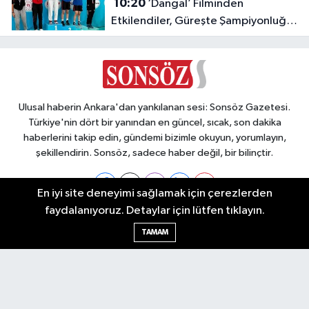
10:20
‘Dangal’ Filminden
Etkilendiler, Güreşte Şampiyonluğa
Doymadılar!
Ulusal haberin Ankara'dan yankılanan sesi: Sonsöz Gazetesi.
Türkiye'nin dört bir yanından en güncel, sıcak, son dakika
haberlerini takip edin, gündemi bizimle okuyun, yorumlayın,
şekillendirin. Sonsöz, sadece haber değil, bir bilinçtir.
En iyi site deneyimi sağlamak için çerezlerden
faydalanıyoruz. Detaylar için lütfen tıklayın.
Ankara Nöbetçi Eczaneler
TAMAM
Ankara Hava Durumu
Ankara Namaz Vakitleri
Ankara Trafik Yoğunluk Haritası
Puan Durumu ve Fikstür
Tüm Manşetler