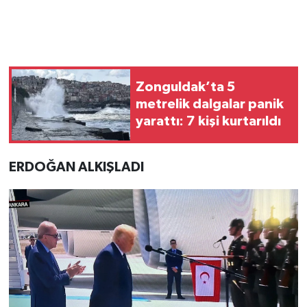
Zonguldak’ta 5
metrelik dalgalar panik
yarattı: 7 kişi kurtarıldı
ERDOĞAN ALKIŞLADI