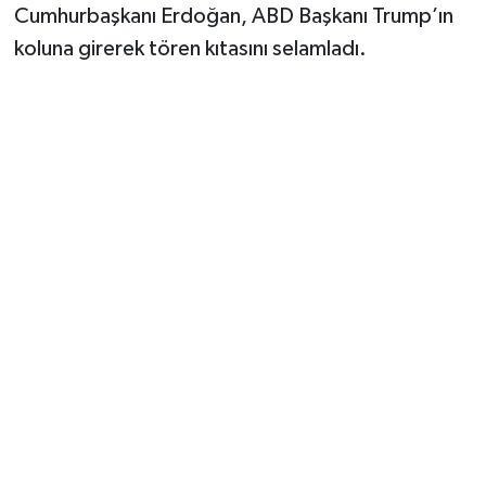
Vasıta
Cumhurbaşkanı Erdoğan, ABD Başkanı Trump’ın
koluna girerek tören kıtasını selamladı.
Yaşam