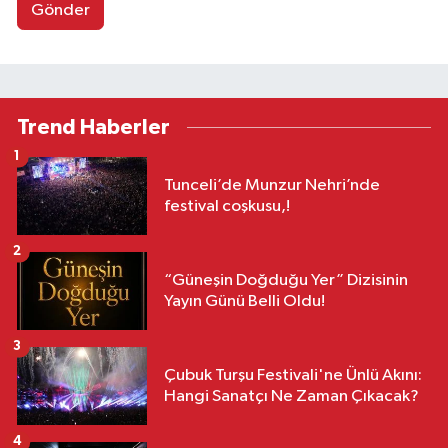
Gönder
Trend Haberler
1
Tunceli’de Munzur Nehri’nde
festival coşkusu,!
2
“Güneşin Doğduğu Yer” Dizisinin
Yayın Günü Belli Oldu!
3
Çubuk Turşu Festivali'ne Ünlü Akını:
Hangi Sanatçı Ne Zaman Çıkacak?
4