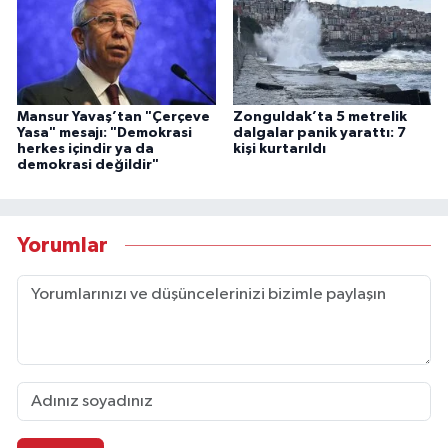
Mansur Yavaş’tan "Çerçeve
Zonguldak’ta 5 metrelik
Yasa" mesajı: "Demokrasi
dalgalar panik yarattı: 7
herkes içindir ya da
kişi kurtarıldı
demokrasi değildir"
Yorumlar