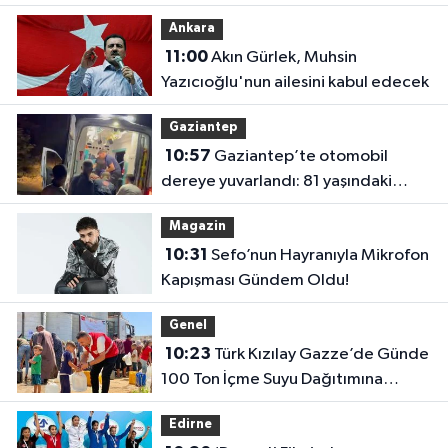
damlara çıkıyor
Ankara
11:00
Akın Gürlek, Muhsin
Yazıcıoğlu'nun ailesini kabul edecek
Gaziantep
10:57
Gaziantep’te otomobil
dereye yuvarlandı: 81 yaşındaki
sürücü yaralandı
Magazin
10:31
Sefo’nun Hayranıyla Mikrofon
Kapışması Gündem Oldu!
Genel
10:23
Türk Kızılay Gazze’de Günde
100 Ton İçme Suyu Dağıtımına
Başladı
Edirne