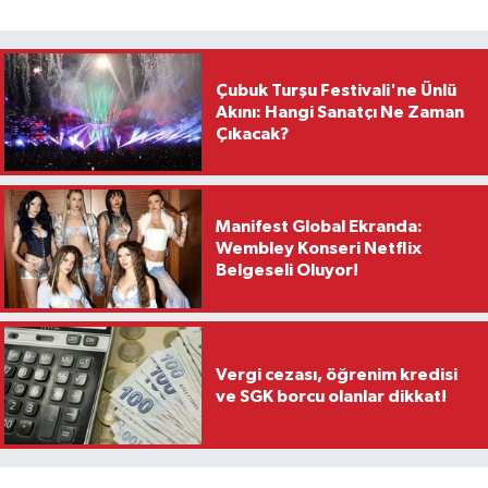
Çubuk Turşu Festivali'ne Ünlü
Akını: Hangi Sanatçı Ne Zaman
Çıkacak?
Manifest Global Ekranda:
Wembley Konseri Netflix
Belgeseli Oluyor!
Vergi cezası, öğrenim kredisi
ve SGK borcu olanlar dikkat!