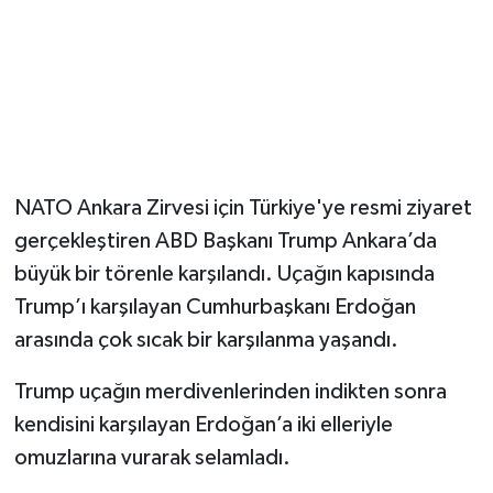
Magazin
Resmi İlanlar
Sağlık
NATO Ankara Zirvesi için Türkiye'ye resmi ziyaret
Seri İlan
gerçekleştiren ABD Başkanı Trump Ankara’da
büyük bir törenle karşılandı. Uçağın kapısında
Siyaset
Trump’ı karşılayan Cumhurbaşkanı Erdoğan
Sokak Hayvanlarını Sahiplendirme
arasında çok sıcak bir karşılanma yaşandı.
Sonsöz Özel
Trump uçağın merdivenlerinden indikten sonra
kendisini karşılayan Erdoğan’a iki elleriyle
Spor
omuzlarına vurarak selamladı.