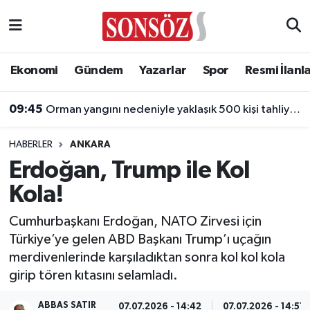
Asayiş
Ankara Nöbetçi Eczaneler
Ekonomi
Gündem
Yazarlar
Spor
Resmi İlanl
Astroloji & Burçlar
Ankara Hava Durumu
09:45
Orman yangını nedeniyle yaklaşık 500 kişi tahliye edildi
Bilim & Teknoloji
Ankara Namaz Vakitleri
HABERLER
ANKARA
Biyografi
Ankara Trafik Yoğunluk Haritası
Erdoğan, Trump ile Kol
Kola!
Çevre
Süper Lig Puan Durumu ve Fikstür
Cumhurbaşkanı Erdoğan, NATO Zirvesi için
Diğer
Tüm Manşetler
Türkiye’ye gelen ABD Başkanı Trump’ı uçağın
merdivenlerinde karşıladıktan sonra kol kol kola
Dünya
Son Dakika Haberleri
girip tören kıtasını selamladı.
Eğitim
Haber Arşivi
ABBAS SATIR
07.07.2026 - 14:42
07.07.2026 - 14:51