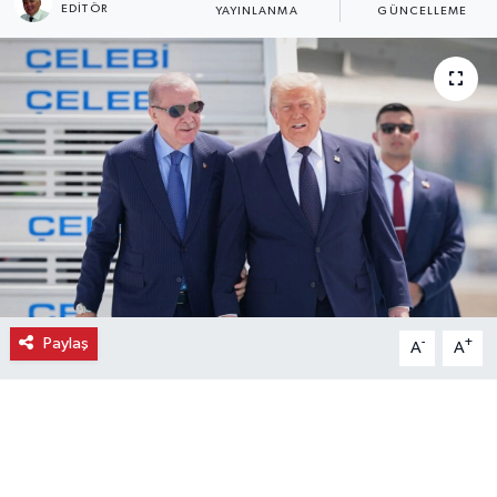
EDITÖR
YAYINLANMA
GÜNCELLEME
Ekonomi
Eleman
Emlak
Gündem
Gurme
Haber
Paylaş
-
+
A
A
İlçe Haberleri
Keşfet
Kültür & Sanat