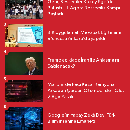
Genç Besteciler Kuzey Ege’de
Buluştu: II. Agora Bestecilik Kampı
Başladı
3
BİK Uygulamalı Mevzuat Eğitiminin
9’uncusu Ankara’da yapıldı
4
Trump açıkladı; İran ile Anlaşma mı
Sağlanacak?
5
Mardin'de Feci Kaza: Kamyona
Arkadan Çarpan Otomobilde 1 Ölü,
2 Ağır Yaralı
6
Google’ın Yapay Zekâ Devi Türk
Bilim İnsanına Emanet!