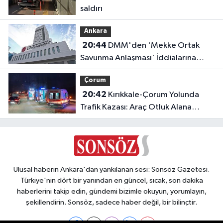
saldırı
Ankara
20:44
DMM'den 'Mekke Ortak
Savunma Anlaşması' İddialarına
Yalanlama
Çorum
20:42
Kırıkkale-Çorum Yolunda
Trafik Kazası: Araç Otluk Alana
Devrildi, Yaralılar Var!
Ulusal haberin Ankara'dan yankılanan sesi: Sonsöz Gazetesi.
Türkiye'nin dört bir yanından en güncel, sıcak, son dakika
haberlerini takip edin, gündemi bizimle okuyun, yorumlayın,
şekillendirin. Sonsöz, sadece haber değil, bir bilinçtir.