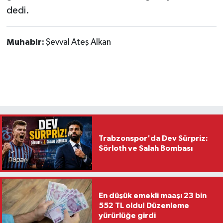
dedi.
Muhabir:
Şevval Ateş Alkan
Trabzonspor'da Dev Sürpriz:
Sörloth ve Salah Bombası
En düşük emekli maaşı 23 bin
552 TL oldu! Düzenleme
yürürlüğe girdi