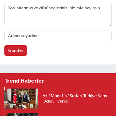
Gönder
Trend Haberler
1
Akif Manaf’a “Sudan-Türkiye Barış
Ödülü” verildi
2