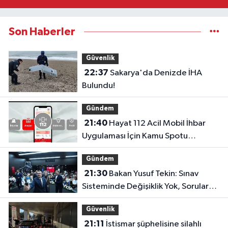
Son Haberler
Güvenlik
22:37
Sakarya'da Denizde İHA
Bulundu!
Gündem
21:40
Hayat 112 Acil Mobil İhbar
Uygulaması İçin Kamu Spotu
Yayında!
Gündem
21:30
Bakan Yusuf Tekin: Sınav
Sisteminde Değişiklik Yok, Sorular
Yeni Müfredata Uygun Olacak
Güvenlik
21:11
İstismar şüphelisine silahlı