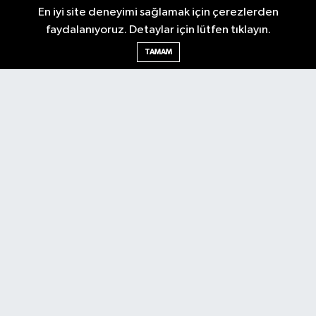
En iyi site deneyimi sağlamak için çerezlerden
faydalanıyoruz. Detaylar için lütfen tıklayın.
Ankara Nöbetçi Eczaneler
TAMAM
Ankara Hava Durumu
Ankara Namaz Vakitleri
Ankara Trafik Yoğunluk Haritası
Puan Durumu ve Fikstür
Tüm Manşetler
Son Dakika Haberleri
Haber Arşivi
Künye
Ekonomi
Gündem
Yazarlar
Spor
Politika
Magazin
Gündem
Asayiş
Sonsöz Özel