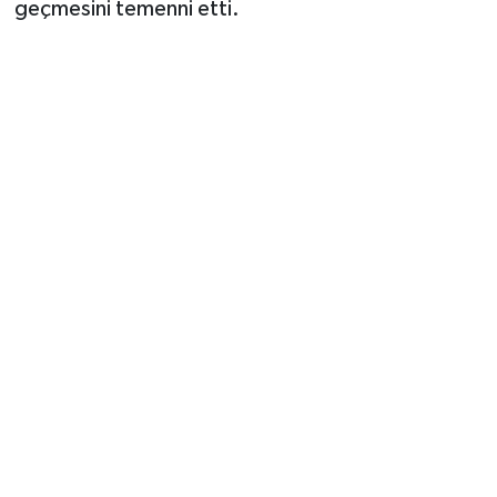
geçmesini temenni etti.
Vasıta
Yaşam