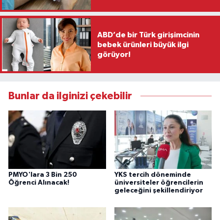
ABD’de bir Türk girişimcinin
bebek ürünleri büyük ilgi
görüyor!
Bunlar da ilginizi çekebilir
PMYO'lara 3 Bin 250
YKS tercih döneminde
Öğrenci Alınacak!
üniversiteler öğrencilerin
geleceğini şekillendiriyor