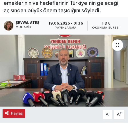
emeklerinin ve hedeflerinin Türkiye'nin geleceği
açısından büyük önem taşıdığını söyledi.
Ekonomi
ŞEVVAL ATEŞ
19.06.2026 - 01:16
1 DK
Eleman
MUHABIR
YAYINLANMA
OKUNMA SÜRESI
Emlak
Gündem
Gurme
Haber
İlçe Haberleri
Keşfet
Paylaş
-
+
A
A
Kültür & Sanat