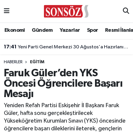
Asayiş
Ankara Nöbetçi Eczaneler
Ekonomi
Gündem
Yazarlar
Spor
Resmi İlanl
Astroloji & Burçlar
Ankara Hava Durumu
17:41
Yeni Parti Genel Merkezi 30 Ağustos'a Hazırlanıyor!
Bilim & Teknoloji
Ankara Namaz Vakitleri
HABERLER
EĞITIM
Biyografi
Ankara Trafik Yoğunluk Haritası
Faruk Güler’den YKS
Öncesi Öğrencilere Başarı
Çevre
Süper Lig Puan Durumu ve Fikstür
Mesajı
Diğer
Tüm Manşetler
Yeniden Refah Partisi Eskişehir İl Başkanı Faruk
Güler, hafta sonu gerçekleştirilecek
Dünya
Son Dakika Haberleri
Yükseköğretim Kurumları Sınavı (YKS) öncesinde
öğrencilere başarı dileklerini ileterek, gençlerin
Eğitim
Haber Arşivi