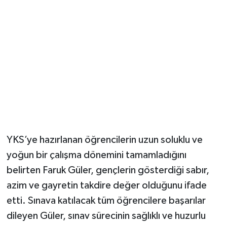
Magazin
Resmi İlanlar
Sağlık
Seri İlan
Siyaset
YKS’ye hazırlanan öğrencilerin uzun soluklu ve
Sokak Hayvanlarını Sahiplendirme
yoğun bir çalışma dönemini tamamladığını
belirten Faruk Güler, gençlerin gösterdiği sabır,
Sonsöz Özel
azim ve gayretin takdire değer olduğunu ifade
etti. Sınava katılacak tüm öğrencilere başarılar
Spor
dileyen Güler, sınav sürecinin sağlıklı ve huzurlu