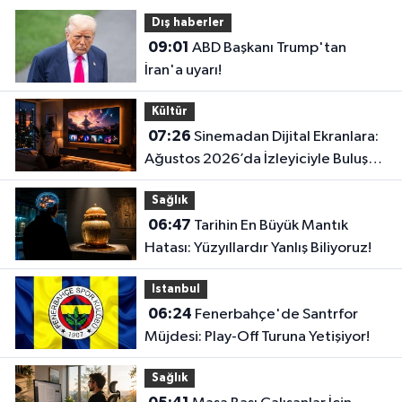
Dış haberler
09:01
ABD Başkanı Trump'tan
İran'a uyarı!
Kültür
07:26
Sinemadan Dijital Ekranlara:
Ağustos 2026’da İzleyiciyle Buluşan
En İddialı Yapımlar
Sağlık
06:47
Tarihin En Büyük Mantık
Hatası: Yüzyıllardır Yanlış Biliyoruz!
Istanbul
06:24
Fenerbahçe'de Santrfor
Müjdesi: Play-Off Turuna Yetişiyor!
Sağlık