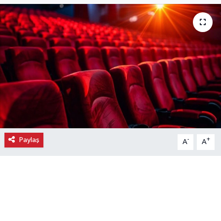
Ekonomi
Eleman
Emlak
Gündem
Gurme
Paylaş
-
+
A
A
Haber
İlçe Haberleri
Keşfet
Kültür & Sanat