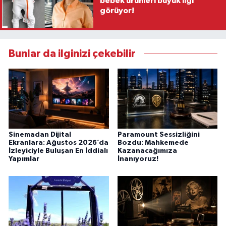
bebek ürünleri büyük ilgi
görüyor!
Bunlar da ilginizi çekebilir
Sinemadan Dijital
Paramount Sessizliğini
Ekranlara: Ağustos 2026’da
Bozdu: Mahkemede
İzleyiciyle Buluşan En İddialı
Kazanacağımıza
Yapımlar
İnanıyoruz!