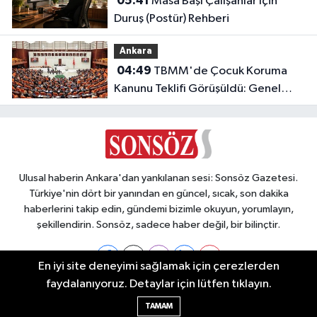
05:41
Masa Başı Çalışanlar İçin
Duruş (Postür) Rehberi
Ankara
04:49
TBMM'de Çocuk Koruma
Kanunu Teklifi Görüşüldü: Genel
Kurul Tamamlandı!
Ulusal haberin Ankara'dan yankılanan sesi: Sonsöz Gazetesi.
Türkiye'nin dört bir yanından en güncel, sıcak, son dakika
haberlerini takip edin, gündemi bizimle okuyun, yorumlayın,
şekillendirin. Sonsöz, sadece haber değil, bir bilinçtir.
En iyi site deneyimi sağlamak için çerezlerden
faydalanıyoruz. Detaylar için lütfen tıklayın.
Ankara Nöbetçi Eczaneler
TAMAM
Ankara Hava Durumu