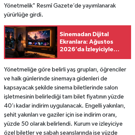
Vasıta
Yönetmelik" Resmî Gazete’de yayımlanarak
yürürlüğe girdi.
Yaşam
Sinemadan Dijital
Ekranlara: Ağustos
2026’da İzleyiciyle
Buluşan En İddialı
Yapımlar
Yönetmeliğe göre belirli yaş grupları, öğrenciler
ve halk günlerinde sinemaya gidenleri de
kapsayacak şekilde sinema biletlerinde salon
işletmesinin belirlediği tam bilet fiyatının yüzde
40’ı kadar indirim uygulanacak. Engelli yakınları,
şehit yakınları ve gaziler için ise indirim oranı,
yüzde 50 olarak belirlendi. Kurum ve izleyiciye
özel biletler ve sabah seanslarında ise yüzde