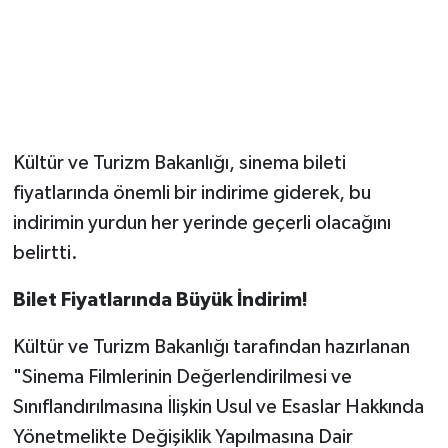
Magazin
Resmi İlanlar
Sağlık
Kültür ve Turizm Bakanlığı, sinema bileti
fiyatlarında önemli bir indirime giderek, bu
Seri İlan
indirimin yurdun her yerinde geçerli olacağını
Siyaset
belirtti.
Bilet Fiyatlarında Büyük İndirim!
Sokak Hayvanlarını Sahiplendirme
Kültür ve Turizm Bakanlığı tarafından hazırlanan
Sonsöz Özel
"Sinema Filmlerinin Değerlendirilmesi ve
Spor
Sınıflandırılmasına İlişkin Usul ve Esaslar Hakkında
Yönetmelikte Değişiklik Yapılmasına Dair