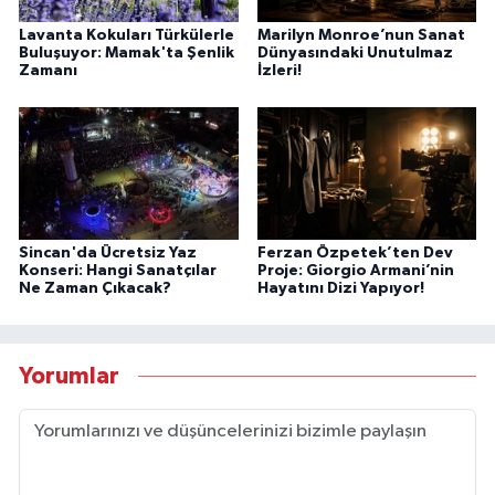
Lavanta Kokuları Türkülerle
Marilyn Monroe’nun Sanat
Buluşuyor: Mamak'ta Şenlik
Dünyasındaki Unutulmaz
Zamanı
İzleri!
Sincan'da Ücretsiz Yaz
Ferzan Özpetek’ten Dev
Konseri: Hangi Sanatçılar
Proje: Giorgio Armani’nin
Ne Zaman Çıkacak?
Hayatını Dizi Yapıyor!
Yorumlar