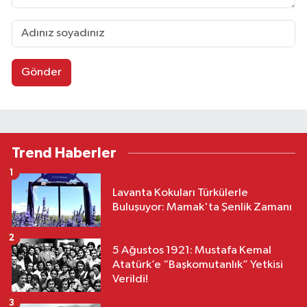
Gönder
Trend Haberler
1
Lavanta Kokuları Türkülerle
Buluşuyor: Mamak'ta Şenlik Zamanı
2
5 Ağustos 1921: Mustafa Kemal
Atatürk’e “Başkomutanlık” Yetkisi
Verildi!
3