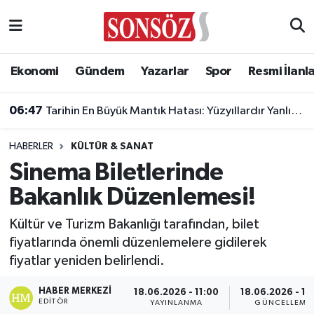
Asayiş
Ankara Nöbetçi Eczaneler
Ekonomi
Gündem
Yazarlar
Spor
Resmi İlanl
Astroloji & Burçlar
Ankara Hava Durumu
06:47
Tarihin En Büyük Mantık Hatası: Yüzyıllardır Yanlış Biliyoruz!
Bilim & Teknoloji
Ankara Namaz Vakitleri
HABERLER
KÜLTÜR & SANAT
Biyografi
Ankara Trafik Yoğunluk Haritası
Sinema Biletlerinde
Bakanlık Düzenlemesi!
Çevre
Süper Lig Puan Durumu ve Fikstür
Kültür ve Turizm Bakanlığı tarafından, bilet
Diğer
Tüm Manşetler
fiyatlarında önemli düzenlemelere gidilerek
fiyatlar yeniden belirlendi.
Dünya
Son Dakika Haberleri
HABER MERKEZI
18.06.2026 - 11:00
18.06.2026 - 11
Eğitim
Haber Arşivi
EDITÖR
YAYINLANMA
GÜNCELLEME