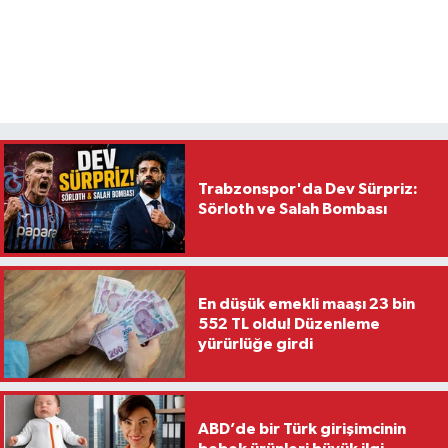
Trabzonspor'da Dev Sürpriz:
Sörloth ve Salah Bombası
En düşük emekli maaşı 23 bin
552 TL oldu! Düzenleme
yürürlüğe girdi
ABD’de bir Türk girişimcinin