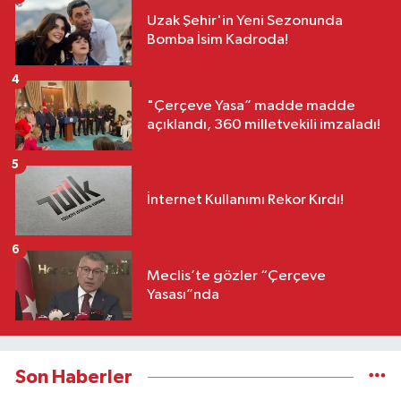
Uzak Şehir'in Yeni Sezonunda
Bomba İsim Kadroda!
4
"Çerçeve Yasa” madde madde
açıklandı, 360 milletvekili imzaladı!
5
İnternet Kullanımı Rekor Kırdı!
6
Meclis’te gözler “Çerçeve
Yasası”nda
Son Haberler