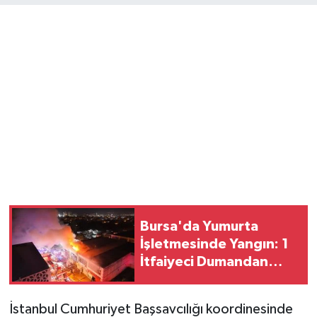
Magazin
Resmi İlanlar
Sağlık
Seri İlan
Siyaset
Sokak Hayvanlarını Sahiplendirme
Bursa'da Yumurta
İşletmesinde Yangın: 1
Sonsöz Özel
İtfaiyeci Dumandan
Etkilendi
Spor
İstanbul Cumhuriyet Başsavcılığı koordinesinde