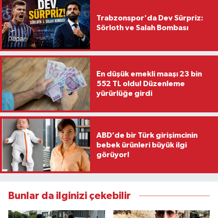
Trabzonspor'da Dev Sürpriz:
Sörloth ve Salah Bombası
En düşük emekli maaşı 23 bin
552 TL oldu! Düzenleme
yürürlüğe girdi
ABD’de bir Türk girişimcinin
bebek ürünleri büyük ilgi
görüyor!
Bunlar da ilginizi çekebilir