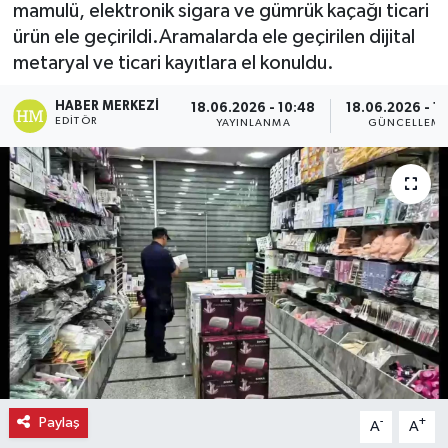
mamulü, elektronik sigara ve gümrük kaçağı ticari
ürün ele geçirildi.Aramalarda ele geçirilen dijital
Ekonomi
metaryal ve ticari kayıtlara el konuldu.
Eleman
HABER MERKEZI
18.06.2026 - 10:48
18.06.2026 - 1
EDITÖR
YAYINLANMA
GÜNCELLEM
Emlak
Gündem
Gurme
Haber
İlçe Haberleri
Keşfet
Paylaş
-
+
A
A
Kültür & Sanat