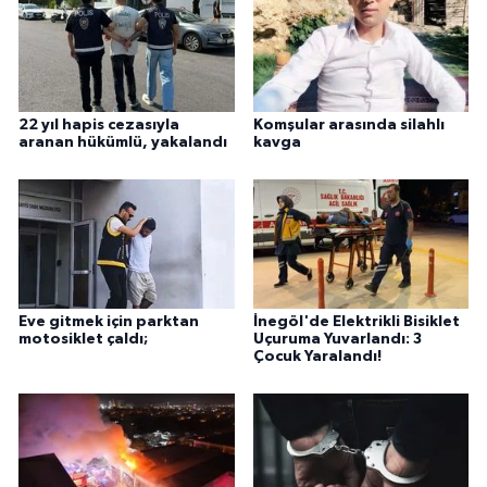
22 yıl hapis cezasıyla
Komşular arasında silahlı
aranan hükümlü, yakalandı
kavga
Eve gitmek için parktan
İnegöl'de Elektrikli Bisiklet
motosiklet çaldı;
Uçuruma Yuvarlandı: 3
Çocuk Yaralandı!