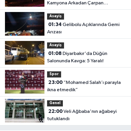
Kamyona Arkadan Çarpan
Otomobilde 1 Ölü, 2 Ağır Yaralı
Asayiş
01:34
Gelibolu Açıklarında Gemi
Arızası
Asayiş
01:08
Diyarbakır'da Düğün
Salonunda Kavga: 5 Yaralı!
Spor
23:00
“Mohamed Salah’ı parayla
ikna etmedik”
Genel
22:00
Veli Ağbaba'nın ağabeyi
tutuklandı