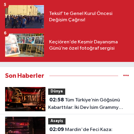
5
Teksif'te Genel Kurul Öncesi
Değişim Çağrısı!
6
Keçiören’de Keşmir Dayanışma
Günü’ne özel fotoğraf sergisi
Son Haberler
Dünya
02:58
Tüm Türkiye’nin Göğsünü
Kabarttılar: İki Dev İsim Grammy
Jürisine Seçildi!
Asayiş
02:09
Mardin'de Feci Kaza: