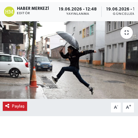
HABER MERKEZI
19.06.2026 - 12:48
19.06.2026 - 12
Ekonomi
EDITÖR
YAYINLANMA
GÜNCELLEME
Eleman
Emlak
Gündem
Gurme
Haber
İlçe Haberleri
Paylaş
-
+
A
A
Keşfet
Kültür & Sanat