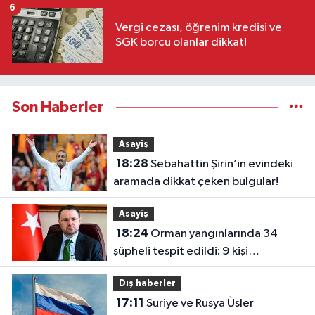
6
Vergi cezası, öğrenim kredisi ve
SGK borcu olanlar dikkat!
Son Haberler
Asayiş
18:28
Sebahattin Şirin’in evindeki
aramada dikkat çeken bulgular!
Asayiş
18:24
Orman yangınlarında 34
şüpheli tespit edildi: 9 kişi
tutuklandı
Dış haberler
17:11
Suriye ve Rusya Üsler