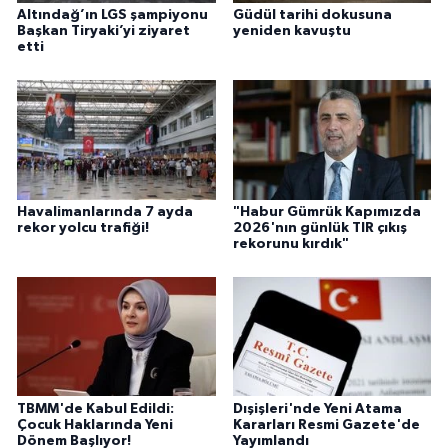
Altındağ’ın LGS şampiyonu
Güdül tarihi dokusuna
Başkan Tiryaki’yi ziyaret
yeniden kavuştu
etti
Havalimanlarında 7 ayda
"Habur Gümrük Kapımızda
rekor yolcu trafiği!
2026'nın günlük TIR çıkış
rekorunu kırdık"
TBMM'de Kabul Edildi:
Dışişleri'nde Yeni Atama
Çocuk Haklarında Yeni
Kararları Resmi Gazete'de
Dönem Başlıyor!
Yayımlandı