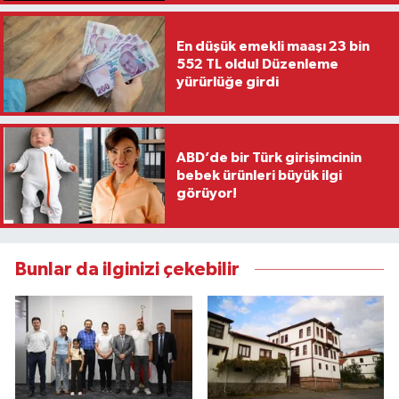
En düşük emekli maaşı 23 bin
552 TL oldu! Düzenleme
yürürlüğe girdi
ABD’de bir Türk girişimcinin
bebek ürünleri büyük ilgi
görüyor!
Bunlar da ilginizi çekebilir