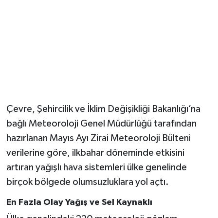
Magazin
Resmi İlanlar
Sağlık
Seri İlan
Çevre, Şehircilik ve İklim Değişikliği Bakanlığı’na
Siyaset
bağlı Meteoroloji Genel Müdürlüğü tarafından
hazırlanan Mayıs Ayı Zirai Meteoroloji Bülteni
Sokak Hayvanlarını Sahiplendirme
verilerine göre, ilkbahar döneminde etkisini
artıran yağışlı hava sistemleri ülke genelinde
Sonsöz Özel
birçok bölgede olumsuzluklara yol açtı.
Spor
En Fazla Olay Yağış ve Sel Kaynaklı