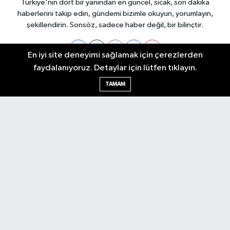
Türkiye'nin dört bir yanından en güncel, sıcak, son dakika
haberlerini takip edin, gündemi bizimle okuyun, yorumlayın,
şekillendirin. Sonsöz, sadece haber değil, bir bilinçtir.
En iyi site deneyimi sağlamak için çerezlerden
faydalanıyoruz. Detaylar için lütfen tıklayın.
Ankara Nöbetçi Eczaneler
TAMAM
Ankara Hava Durumu
Ankara Namaz Vakitleri
Ankara Trafik Yoğunluk Haritası
Puan Durumu ve Fikstür
Tüm Manşetler
Son Dakika Haberleri
Haber Arşivi
Künye
Ekonomi
Gündem
Yazarlar
Spor
Politika
Magazin
Gündem
Asayiş
Sonsöz Özel