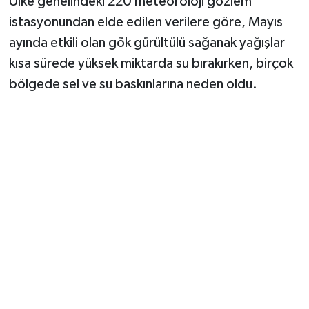
Ülke genelindeki 220 meteoroloji gözlem
Vasıta
istasyonundan elde edilen verilere göre, Mayıs
Yaşam
ayında etkili olan gök gürültülü sağanak yağışlar
kısa sürede yüksek miktarda su bırakırken, birçok
bölgede sel ve su baskınlarına neden oldu.