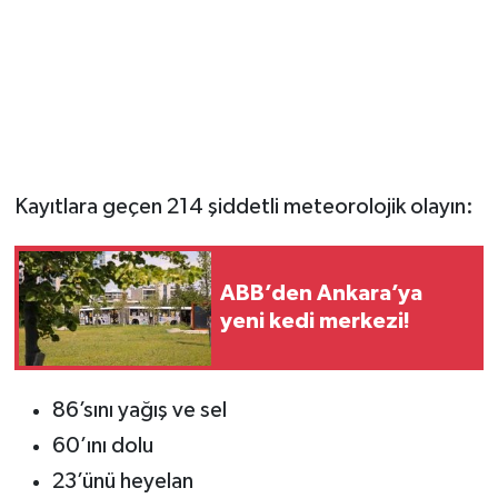
Kayıtlara geçen 214 şiddetli meteorolojik olayın:
ABB’den Ankara’ya
yeni kedi merkezi!
86’sını yağış ve sel
60’ını dolu
23’ünü heyelan