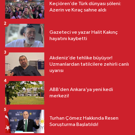
Keçiören’de Türk dünyası şöleni:
Azerin ve Kıraç sahne aldı
2
Gazeteci ve yazar Halit Kakınç
hayatını kaybetti
3
Akdeniz’de tehlike büyüyor!
Uzmanlardan tatilcilere zehirli canlı
uyarısı
4
ABB’den Ankara’ya yeni kedi
merkezi!
5
Turhan Çömez Hakkında Resen
Soruşturma Başlatıldı!