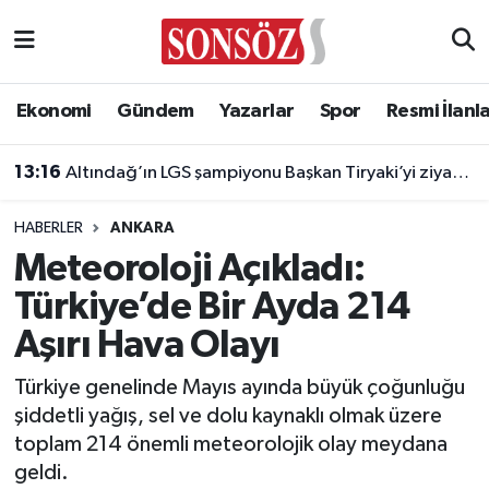
Asayiş
Ankara Nöbetçi Eczaneler
Ekonomi
Gündem
Yazarlar
Spor
Resmi İlanl
Astroloji & Burçlar
Ankara Hava Durumu
13:16
Altındağ’ın LGS şampiyonu Başkan Tiryaki’yi ziyaret etti
Bilim & Teknoloji
Ankara Namaz Vakitleri
HABERLER
ANKARA
Biyografi
Ankara Trafik Yoğunluk Haritası
Meteoroloji Açıkladı:
Türkiye’de Bir Ayda 214
Çevre
Süper Lig Puan Durumu ve Fikstür
Aşırı Hava Olayı
Diğer
Tüm Manşetler
Türkiye genelinde Mayıs ayında büyük çoğunluğu
şiddetli yağış, sel ve dolu kaynaklı olmak üzere
Dünya
Son Dakika Haberleri
toplam 214 önemli meteorolojik olay meydana
geldi.
Eğitim
Haber Arşivi