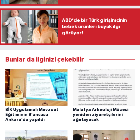
ABD’de bir Türk girişimcinin
bebek ürünleri büyük ilgi
görüyor!
Bunlar da ilginizi çekebilir
BİK Uygulamalı Mevzuat
Malatya Arkeoloji Müzesi
Eğitiminin 9’uncusu
yeniden ziyaretçilerini
Ankara’da yapıldı
ağırlayacak