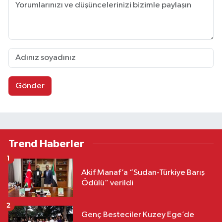
Gönder
Trend Haberler
1
Akif Manaf’a “Sudan-Türkiye Barış
Ödülü” verildi
2
Genç Besteciler Kuzey Ege’de