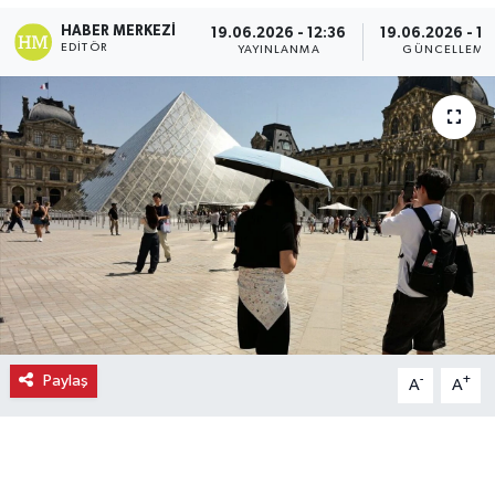
HABER MERKEZI
19.06.2026 - 12:36
19.06.2026 - 12
Ekonomi
EDITÖR
YAYINLANMA
GÜNCELLEME
Eleman
Emlak
Gündem
Gurme
Haber
İlçe Haberleri
Paylaş
-
+
A
A
Keşfet
Kültür & Sanat