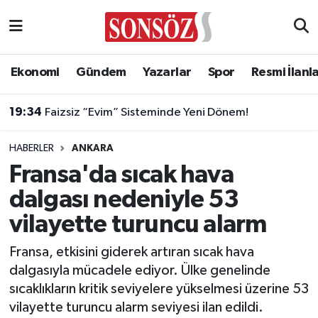
Asayiş
Ankara Nöbetçi Eczaneler
Ekonomi
Gündem
Yazarlar
Spor
Resmi İlanl
Astroloji & Burçlar
Ankara Hava Durumu
19:34
Faizsiz “Evim” Sisteminde Yeni Dönem!
Bilim & Teknoloji
Ankara Namaz Vakitleri
HABERLER
ANKARA
Biyografi
Ankara Trafik Yoğunluk Haritası
Fransa'da sıcak hava
dalgası nedeniyle 53
Çevre
Süper Lig Puan Durumu ve Fikstür
vilayette turuncu alarm
Diğer
Tüm Manşetler
Fransa, etkisini giderek artıran sıcak hava
dalgasıyla mücadele ediyor. Ülke genelinde
Dünya
Son Dakika Haberleri
sıcaklıkların kritik seviyelere yükselmesi üzerine 53
vilayette turuncu alarm seviyesi ilan edildi.
Eğitim
Haber Arşivi