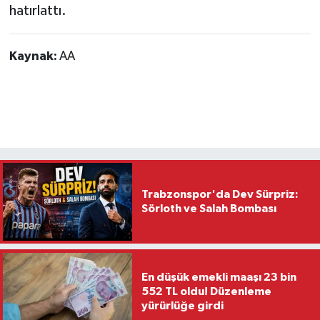
hatırlattı.
Kaynak:
AA
Trabzonspor'da Dev Sürpriz:
Sörloth ve Salah Bombası
En düşük emekli maaşı 23 bin
552 TL oldu! Düzenleme
yürürlüğe girdi