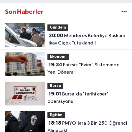
Son Haberler
Gündem
20:00
Menderes Belediye Başkanı
İlkay Çiçek Tutuklandı!
Ekonomi
19:34
Faizsiz “Evim” Sisteminde
Yeni Dönem!
Bursa
19:01
Bursa'da 'tarihi eser'
operasyonu
Eğitim
18:18
PMYO'lara 3 Bin 250 Öğrenci
Alınacak!