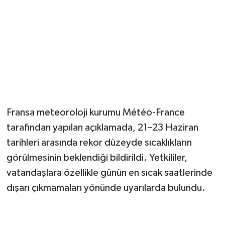
Magazin
Resmi İlanlar
Sağlık
Seri İlan
Fransa meteoroloji kurumu Météo-France
Siyaset
tarafından yapılan açıklamada, 21–23 Haziran
tarihleri arasında rekor düzeyde sıcaklıkların
Sokak Hayvanlarını Sahiplendirme
görülmesinin beklendiği bildirildi. Yetkililer,
vatandaşlara özellikle günün en sıcak saatlerinde
Sonsöz Özel
dışarı çıkmamaları yönünde uyarılarda bulundu.
Spor