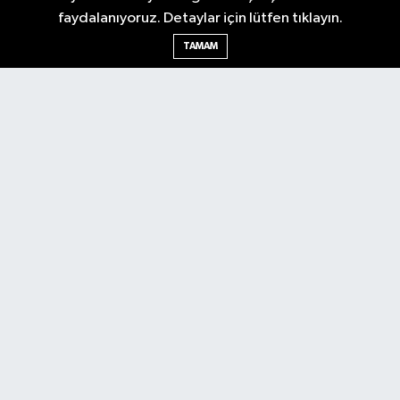
faydalanıyoruz. Detaylar için lütfen tıklayın.
Ankara Nöbetçi Eczaneler
TAMAM
Ankara Hava Durumu
Ankara Namaz Vakitleri
Ankara Trafik Yoğunluk Haritası
Puan Durumu ve Fikstür
Tüm Manşetler
Son Dakika Haberleri
Haber Arşivi
Künye
Ekonomi
Gündem
Yazarlar
Spor
Politika
Magazin
Gündem
Asayiş
Sonsöz Özel