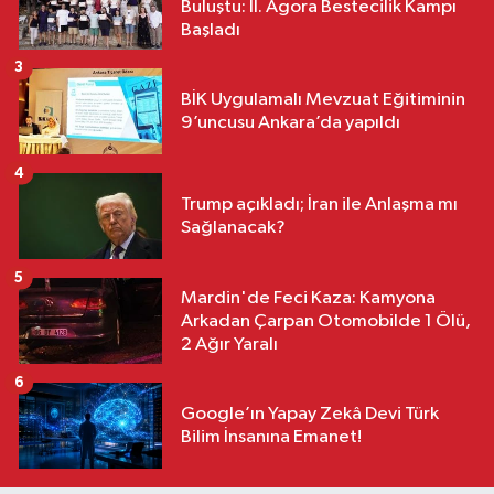
Buluştu: II. Agora Bestecilik Kampı
Başladı
3
BİK Uygulamalı Mevzuat Eğitiminin
9’uncusu Ankara’da yapıldı
4
Trump açıkladı; İran ile Anlaşma mı
Sağlanacak?
5
Mardin'de Feci Kaza: Kamyona
Arkadan Çarpan Otomobilde 1 Ölü,
2 Ağır Yaralı
6
Google’ın Yapay Zekâ Devi Türk
Bilim İnsanına Emanet!