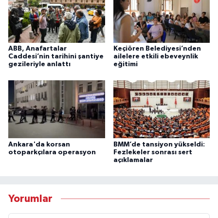
ABB, Anafartalar
Keçiören Belediyesi’nden
Caddesi’nin tarihini şantiye
ailelere etkili ebeveynlik
gezileriyle anlattı
eğitimi
Ankara'da korsan
BMM’de tansiyon yükseldi:
otoparkçılara operasyon
Fezlekeler sonrası sert
açıklamalar
Yorumlar