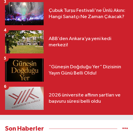
3
Çubuk Turşu Festivali'ne Ünlü Akını:
Hangi Sanatçı Ne Zaman Çıkacak?
4
ABB’den Ankara’ya yeni kedi
merkezi!
5
“Güneşin Doğduğu Yer” Dizisinin
Yayın Günü Belli Oldu!
6
2026 üniversite affının şartları ve
başvuru süresi belli oldu
Son Haberler