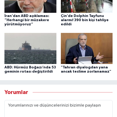
İran’dan ABD açıklaması:
Çin’de Dolphin Tayfunu
“Herhangi bir müzakere
alarmı! 390 bin kişi tahliye
yürütmüyoruz”
edildi
ABD: Hürmüz Boğazı’nda 53
"Tahran diyalogdan yana
geminin rotası değiştirildi
ancak teslime zorlanamaz"
Yorumlar