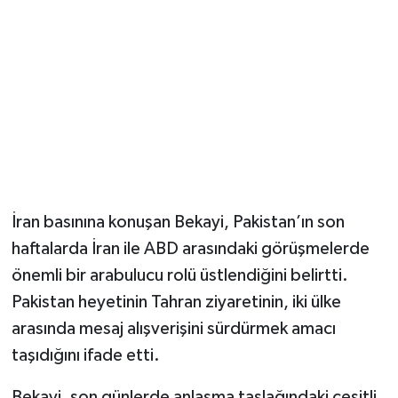
Magazin
Resmi İlanlar
Sağlık
Seri İlan
İran basınına konuşan Bekayi, Pakistan’ın son
Siyaset
haftalarda İran ile ABD arasındaki görüşmelerde
Sokak Hayvanlarını Sahiplendirme
önemli bir arabulucu rolü üstlendiğini belirtti.
Pakistan heyetinin Tahran ziyaretinin, iki ülke
Sonsöz Özel
arasında mesaj alışverişini sürdürmek amacı
taşıdığını ifade etti.
Spor
Bekayi, son günlerde anlaşma taslağındaki çeşitli