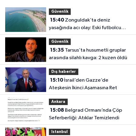
Güvenlik
15:40
Zonguldak’ta deniz
yasağında acı olay: Eski futbolcu
Hakan Ergin hayatını kaybetti
Güvenlik
15:35
Tarsus’ta husumetli gruplar
arasında silahlı kavga: 2 kuzen öldü
Dış haberler
15:10
İsrail’den Gazze’de
Ateşkesin İkinci Aşamasına Ret
Ankara
15:08
Belgrad Ormanı’nda Çöp
Seferberliği: Atıklar Temizlendi
Istanbul