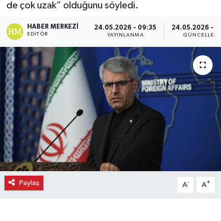
de çok uzak” olduğunu söyledi.
Ekonomi
HABER MERKEZI
24.05.2026 - 09:35
24.05.2026 - 0
EDITÖR
YAYINLANMA
GÜNCELLEM
Eleman
Emlak
Gündem
Gurme
Haber
İlçe Haberleri
Paylaş
-
+
A
A
Keşfet
Kültür & Sanat