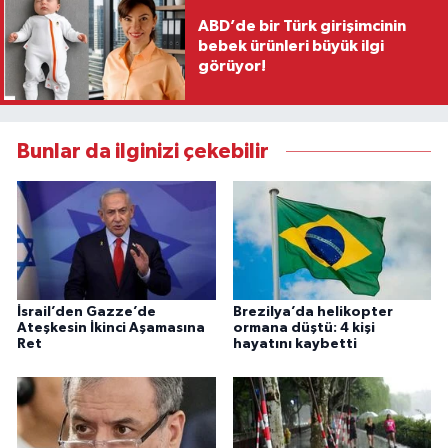
ABD’de bir Türk girişimcinin
bebek ürünleri büyük ilgi
görüyor!
Bunlar da ilginizi çekebilir
İsrail’den Gazze’de
Brezilya’da helikopter
Ateşkesin İkinci Aşamasına
ormana düştü: 4 kişi
Ret
hayatını kaybetti