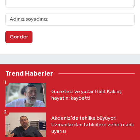
Gönder
Trend Haberler
1
Gazeteci ve yazar Halit Kakınç
hayatını kaybetti
2
Akdeniz’de tehlike büyüyor!
Uzmanlardan tatilcilere zehirli canlı
uyarısı