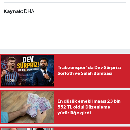
Kaynak:
DHA
Trabzonspor'da Dev Sürpriz:
Sörloth ve Salah Bombası
En düşük emekli maaşı 23 bin
552 TL oldu! Düzenleme
yürürlüğe girdi