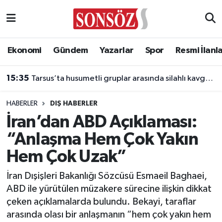
Asayiş
Ankara Nöbetçi Eczaneler
Ekonomi
Gündem
Yazarlar
Spor
Resmi İlanl
Astroloji & Burçlar
Ankara Hava Durumu
15:35
Tarsus’ta husumetli gruplar arasında silahlı kavga: 2 kuzen öldü
Bilim & Teknoloji
Ankara Namaz Vakitleri
HABERLER
DIŞ HABERLER
Biyografi
Ankara Trafik Yoğunluk Haritası
İran’dan ABD Açıklaması:
“Anlaşma Hem Çok Yakın
Çevre
Süper Lig Puan Durumu ve Fikstür
Hem Çok Uzak”
Diğer
Tüm Manşetler
İran Dışişleri Bakanlığı Sözcüsü Esmaeil Baghaei,
ABD ile yürütülen müzakere sürecine ilişkin dikkat
Dünya
Son Dakika Haberleri
çeken açıklamalarda bulundu. Bekayi, taraflar
arasında olası bir anlaşmanın “hem çok yakın hem
Eğitim
Haber Arşivi