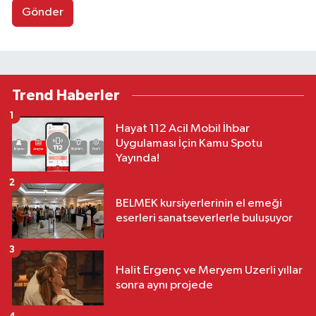
Gönder
Trend Haberler
1
Hayat 112 Acil Mobil İhbar
Uygulaması İçin Kamu Spotu
Yayında!
2
BELMEK kursiyerlerinin el emeği
eserleri sanatseverlerle buluşuyor
3
Halit Ergenç ve Meryem Uzerli yıllar
sonra aynı projede