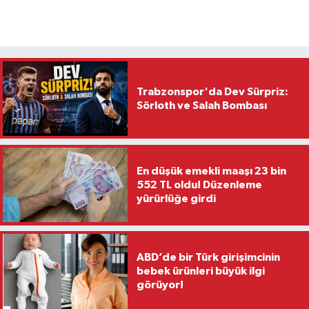
Trabzonspor'da Dev Sürpriz:
Sörloth ve Salah Bombası
En düşük emekli maaşı 23 bin
552 TL oldu! Düzenleme
yürürlüğe girdi
ABD’de bir Türk girişimcinin
bebek ürünleri büyük ilgi
görüyor!