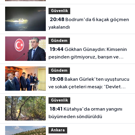
Güvenlik
20:48
Bodrum'da 6 kaçak göçmen
yakalandı
Gündem
19:44
Gökhan Günaydın: Kimsenin
peşinden gitmiyoruz, barışın ve
demokrasinin peşindeyiz
Gündem
19:08
Bakan Gürlek'ten uyuşturucu
ve sokak çeteleri mesajı: 'Devlet
buradadır'
Güvenlik
18:41
Kütahya'da orman yangını
büyümeden söndürüldü
Ankara