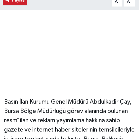
Paylaş
A
A
Magazin
Resmi İlanlar
Sağlık
Seri İlan
Siyaset
Sokak Hayvanlarını Sahiplendirme
Basın İlan Kurumu Genel Müdürü Abdulkadir Çay,
Sonsöz Özel
Bursa Bölge Müdürlüğü görev alanında bulunan
resmî ilan ve reklam yayımlama hakkına sahip
Spor
gazete ve internet haber sitelerinin temsilcileriyle
istişare toplantısında buluştu. Bursa, Balıkesir,