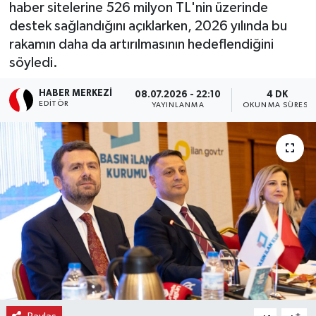
haber sitelerine 526 milyon TL'nin üzerinde
destek sağlandığını açıklarken, 2026 yılında bu
Ekonomi
rakamın daha da artırılmasının hedeflendiğini
Eleman
söyledi.
HABER MERKEZI
08.07.2026 - 22:10
4 DK
Emlak
EDITÖR
YAYINLANMA
OKUNMA SÜRESI
Gündem
Gurme
Haber
İlçe Haberleri
Keşfet
Kültür & Sanat
-
+