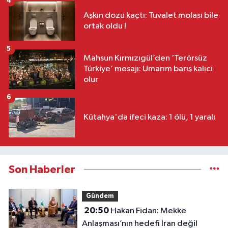
4
Aşkın dozu kaçtı: Tuvalet molası bile
ortak oldu !
5
Mahsun Kırmızıgül’den ‘Terörsüz
Türkiye’ mesajı: Umarım barış kalıcı
olur
6
Kütahya'da ifeci kaza: 1 ölü, 1 yaralı
Son Haberler
Gündem
20:50
Hakan Fidan: Mekke
Anlaşması’nın hedefi İran değil