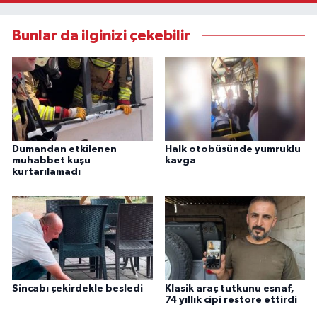
Bunlar da ilginizi çekebilir
Dumandan etkilenen
Halk otobüsünde yumruklu
muhabbet kuşu
kavga
kurtarılamadı
Sincabı çekirdekle besledi
Klasik araç tutkunu esnaf,
74 yıllık cipi restore ettirdi