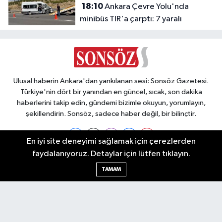
18:10
Ankara Çevre Yolu'nda
minibüs TIR'a çarptı: 7 yaralı
Ulusal haberin Ankara'dan yankılanan sesi: Sonsöz Gazetesi.
Türkiye'nin dört bir yanından en güncel, sıcak, son dakika
haberlerini takip edin, gündemi bizimle okuyun, yorumlayın,
şekillendirin. Sonsöz, sadece haber değil, bir bilinçtir.
En iyi site deneyimi sağlamak için çerezlerden
faydalanıyoruz. Detaylar için lütfen tıklayın.
Ankara Nöbetçi Eczaneler
TAMAM
Ankara Hava Durumu
Ankara Namaz Vakitleri
Ankara Trafik Yoğunluk Haritası
Puan Durumu ve Fikstür
Tüm Manşetler