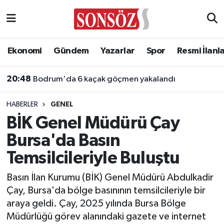
Asayiş
Ankara Nöbetçi Eczaneler
Ekonomi
Gündem
Yazarlar
Spor
Resmi İlanl
Astroloji & Burçlar
Ankara Hava Durumu
20:48
Bodrum'da 6 kaçak göçmen yakalandı
Bilim & Teknoloji
Ankara Namaz Vakitleri
HABERLER
GENEL
Biyografi
Ankara Trafik Yoğunluk Haritası
BİK Genel Müdürü Çay
Bursa'da Basın
Çevre
Süper Lig Puan Durumu ve Fikstür
Temsilcileriyle Buluştu
Diğer
Tüm Manşetler
Basın İlan Kurumu (BİK) Genel Müdürü Abdulkadir
Çay, Bursa'da bölge basınının temsilcileriyle bir
Dünya
Son Dakika Haberleri
araya geldi. Çay, 2025 yılında Bursa Bölge
Müdürlüğü görev alanındaki gazete ve internet
Eğitim
Haber Arşivi