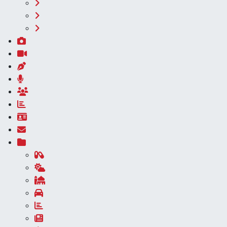
Spor
Vasıta
Yaşam
Foto Galeri
Video
Yazarlar
Röportaj
Biyografi
Anketler
Künye
İletişim
Servisler
Ankara Nöbetçi Eczaneler
Ankara Hava Durumu
Ankara Namaz Vakitleri
Ankara Trafik Yoğunluk Haritası
Süper Lig Puan Durumu ve Fikstür
Tüm Manşetler