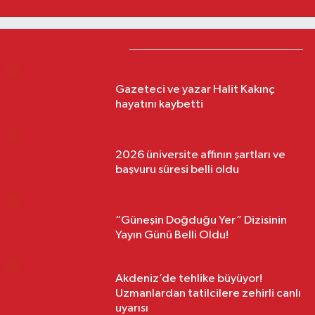
Trend Haberler
1
Gazeteci ve yazar Halit Kakınç
hayatını kaybetti
2
2026 üniversite affının şartları ve
başvuru süresi belli oldu
3
“Güneşin Doğduğu Yer” Dizisinin
Yayın Günü Belli Oldu!
4
Akdeniz’de tehlike büyüyor!
Uzmanlardan tatilcilere zehirli canlı
uyarısı
5