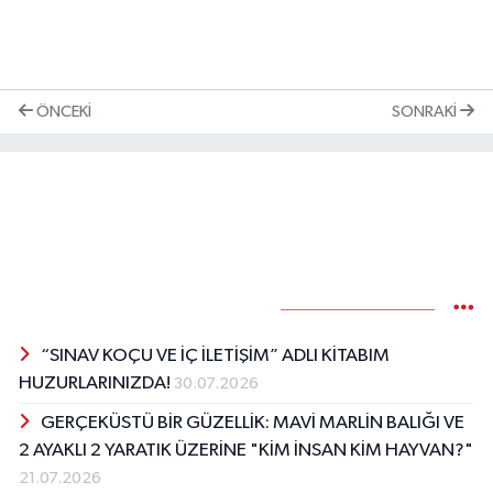
ÖNCEKI
SONRAKI
Dr. Mine Başta
Yazarın Diğer Yazıları
“SINAV KOÇU VE İÇ İLETİŞİM” ADLI KİTABIM
HUZURLARINIZDA!
30.07.2026
GERÇEKÜSTÜ BİR GÜZELLİK: MAVİ MARLİN BALIĞI VE
2 AYAKLI 2 YARATIK ÜZERİNE "KİM İNSAN KİM HAYVAN?"
21.07.2026
HAYVANAT BAHÇESİ DEĞİL HAYVAN HAPİSHANESİ!