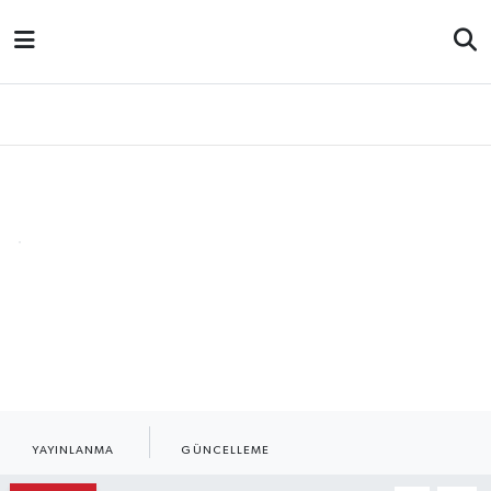
Ekonomi
Gündem
Yazarlar
Spor
Resmi İlanl
BİN BAHAR GÖRSE
DE TAŞ YEŞERMEZ!
DR. MINE BAŞTA
29.04.2026 - 08:00
29.04.2026 - 02:03
YAYINLANMA
GÜNCELLEME
Paylaş
-
+
A
A