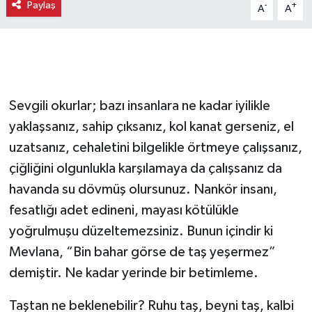
Sevgili okurlar; bazı insanlara ne kadar iyilikle
yaklaşsanız, sahip çıksanız, kol kanat gerseniz, el
uzatsanız, cehaletini bilgelikle örtmeye çalışsanız,
çiğliğini olgunlukla karşılamaya da çalışsanız da
havanda su dövmüş olursunuz. Nankör insanı,
fesatlığı adet edineni, mayası kötülükle
yoğrulmuşu düzeltemezsiniz. Bunun içindir ki
Mevlana, “Bin bahar görse de taş yeşermez”
demiştir. Ne kadar yerinde bir betimleme.
Taştan ne beklenebilir? Ruhu taş, beyni taş, kalbi
taş olandan… Sen ne kadar fedakarlık da yapsan