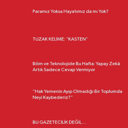
Paramız Yoksa Hayatımız da mı Yok?
MURAT ÖZBÜLBÜL
TUZAK KELİME: “KASTEN”
VOLKAN ÖZTUNA
Bilim ve Teknolojide Bu Hafta: Yapay Zekâ
Artık Sadece Cevap Vermiyor
BURÇIN GÜLBENK
“Hak Yemenin Ayıp Olmadığı Bir Toplumda
Neyi Kaybederiz?”
RIZA SÜMER
BU GAZETECİLİK DEĞİL…