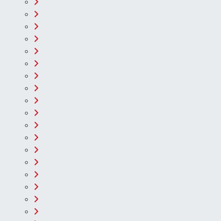
Dünya
Eğitim
Ekonomi
Eleman
Emlak
Gündem
Gurme
Haber
İlçe Haberleri
Keşfet
Kültür & Sanat
Magazin
Resmi İlanlar
Sağlık
Seri İlan
Siyaset
Sokak Hayvanlarını Sahiplendirme
Sonsöz Özel