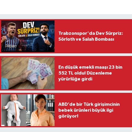
Trabzonspor'da Dev Sürpriz:
Sörloth ve Salah Bombası
En düşük emekli maaşı 23 bin
552 TL oldu! Düzenleme
yürürlüğe girdi
ABD’de bir Türk girişimcinin
bebek ürünleri büyük ilgi
görüyor!