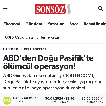
Asayiş
Ankara Nöbetçi Eczaneler
Ekonomi
Gündem
Yazarlar
Spor
Resmi İlanl
Astroloji & Burçlar
Ankara Hava Durumu
10:45
Ordu'da zincirleme kaza
Bilim & Teknoloji
Ankara Namaz Vakitleri
HABERLER
DIŞ HABERLER
Biyografi
Ankara Trafik Yoğunluk Haritası
ABD'den Doğu Pasifik'te
ölümcül operasyon!
Çevre
Süper Lig Puan Durumu ve Fikstür
ABD Güney Saha Komutanlığı (SOUTHCOM),
Diğer
Tüm Manşetler
Doğu Pasifik'te uyuşturucu kaçakçılığı yaptığı öne
sürülen bir tekneye operasyon düzenledi.
Dünya
Son Dakika Haberleri
HABER MERKEZI
30.05.2026 - 12:36
30.05.2026 - 12
Eğitim
Haber Arşivi
EDITÖR
YAYINLANMA
GÜNCELLEME