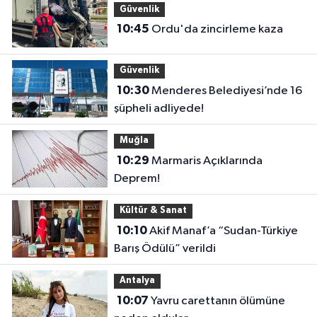
Güvenlik
10:45
Ordu'da zincirleme kaza
Güvenlik
10:30
Menderes Belediyesi’nde 16
şüpheli adliyede!
Muğla
10:29
Marmaris Açıklarında
Deprem!
Kültür & Sanat
10:10
Akif Manaf’a “Sudan-Türkiye
Barış Ödülü” verildi
Antalya
10:07
Yavru carettanın ölümüne