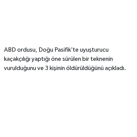
Magazin
Resmi İlanlar
Sağlık
ABD ordusu, Doğu Pasifik'te uyuşturucu
kaçakçılığı yaptığı öne sürülen bir teknenin
Seri İlan
vurulduğunu ve 3 kişinin öldürüldüğünü açıkladı.
Siyaset
Sokak Hayvanlarını Sahiplendirme
Sonsöz Özel
Spor