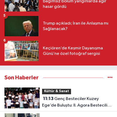
bağımsız bölüm yangınlarda ağır
hasar gördü
5
Trump açıkladı; İran ile Anlaşma mı
Sağlanacak?
6
Keçiören’de Keşmir Dayanışma
Günü’ne özel fotoğraf sergisi
Son Haberler
Kültür & Sanat
11:13
Genç Besteciler Kuzey
Ege’de Buluştu: II. Agora Bestecilik
Kampı Başladı