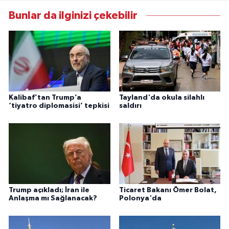
Bunlar da ilginizi çekebilir
Kalibaf’tan Trump’a
Tayland'da okula silahlı
‘tiyatro diplomasisi’ tepkisi
saldırı
Trump açıkladı; İran ile
Ticaret Bakanı Ömer Bolat,
Anlaşma mı Sağlanacak?
Polonya'da