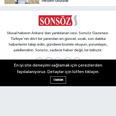
neden oldular
Ulusal haberin Ankara'dan yankılanan sesi: Sonsöz Gazetesi.
Türkiye'nin dört bir yanından en güncel, sıcak, son dakika
haberlerini takip edin, gündemi bizimle okuyun, yorumlayın,
şekillendirin. Sonsöz, sadece haber değil, bir bilinçtir.
En iyi site deneyimi sağlamak için çerezlerden
faydalanıyoruz. Detaylar için lütfen tıklayın.
Ankara Nöbetçi Eczaneler
TAMAM
Ankara Hava Durumu
Ankara Namaz Vakitleri
Ankara Trafik Yoğunluk Haritası
Puan Durumu ve Fikstür
Tüm Manşetler
Son Dakika Haberleri