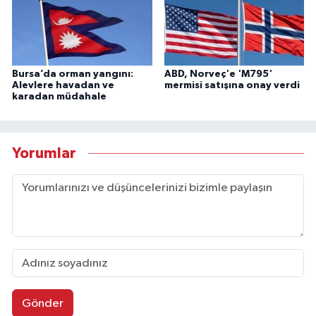
Bursa’da orman yangını:
ABD, Norveç'e 'M795'
Alevlere havadan ve
mermisi satışına onay verdi
karadan müdahale
Yorumlar
Gönder