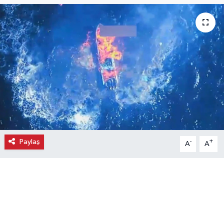
Ekonomi
Eleman
Emlak
Gündem
Gurme
Paylaş
-
+
A
A
Haber
İlçe Haberleri
Keşfet
Kültür & Sanat