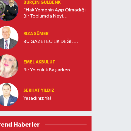
BURÇIN GÜLBENK
“Hak Yemenin Ayıp Olmadığı
Bir Toplumda Neyi
Kaybederiz?”
RIZA SÜMER
BU GAZETECİLİK DEĞİL…
EMEL AKBULUT
Bir Yolculuk Başlarken
SERHAT YILDIZ
Yaşadınız Ya!
rend Haberler