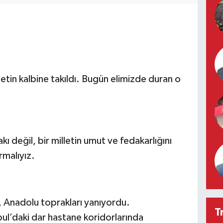
letin kalbine takıldı. Bugün elimizde duran o
kı değil, bir milletin umut ve fedakarlığını
malıyız.
, Anadolu toprakları yanıyordu.
T
bul’daki dar hastane koridorlarında