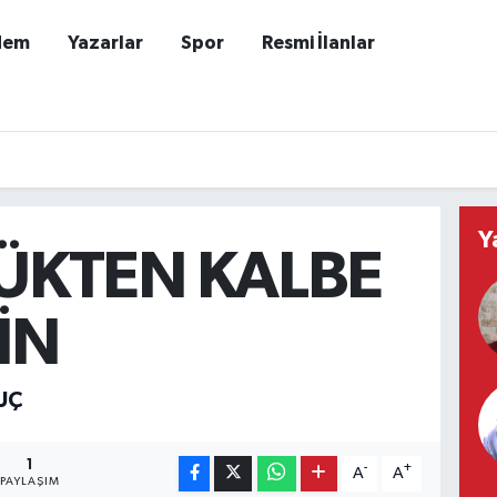
dem
Yazarlar
Spor
Resmi İlanlar
Y
ÜKTEN KALBE
İN
UÇ
1
-
+
A
A
PAYLAŞIM