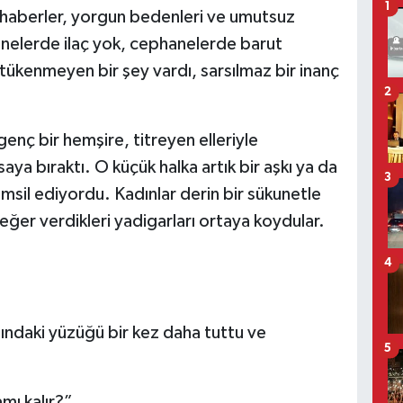
1
 haberler, yorgun bedenleri ve umutsuz
anelerde ilaç yok, cephanelerde barut
tükenmeyen bir şey vardı, sarsılmaz bir inanç
2
enç bir hemşire, titreyen elleriyle
a bıraktı. O küçük halka artık bir aşkı ya da
3
 temsil ediyordu. Kadınlar derin bir sükunetle
 değer verdikleri yadigarları ortaya koydular.
4
ndaki yüzüğü bir kez daha tuttu ve
5
mı kalır?”