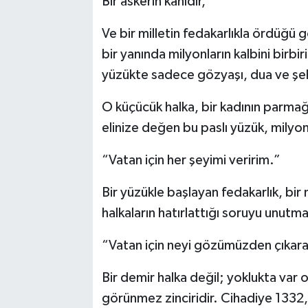
Bir askerin kanıdır,
Ve bir milletin fedakarlıkla ördüğü 
bir yanında milyonların kalbini bir
yüzükte sadece gözyaşı, dua ve şehi
O küçücük halka, bir kadının parmağı
elinize değen bu paslı yüzük, milyon
“Vatan için her şeyimi veririm.”
Bir yüzükle başlayan fedakarlık, bir
halkaların hatırlattığı soruyu unut
“Vatan için neyi gözümüzden çıkarab
Bir demir halka değil; yoklukta var o
görünmez zinciridir. Cihadiye 1332, y