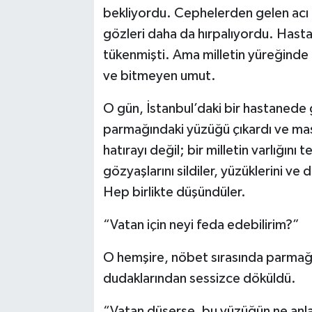
bekliyordu. Cephelerden gelen acı
gözleri daha da hırpalıyordu. Hast
tükenmişti. Ama milletin yüreğinde 
ve bitmeyen umut.
O gün, İstanbul’daki bir hastanede g
parmağındaki yüzüğü çıkardı ve masay
hatırayı değil; bir milletin varlığını
gözyaşlarını sildiler, yüzüklerini ve
Hep birlikte düşündüler.
“Vatan için neyi feda edebilirim?”
O hemşire, nöbet sırasında parmağı
dudaklarından sessizce döküldü.
“Vatan düşerse, bu yüzüğün ne anla