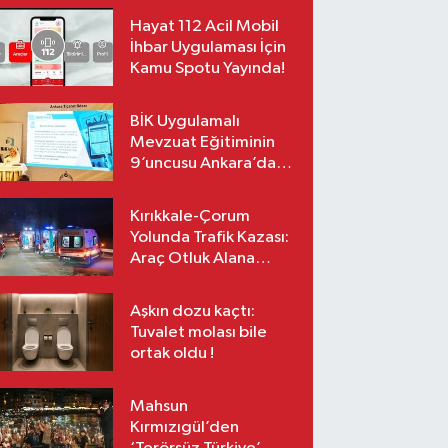
Hayat 112 Acil Mobil
İhbar Uygulaması İçin
Kamu Spotu Yayında!
BİK Uygulamalı
Mevzuat Eğitiminin
9’uncusu Ankara’da
yapıldı
Kırıkkale-Çorum
Yolunda Trafik Kazası:
Araç Otluk Alana
Devrildi, Yaralılar Var!
Aşkın dozu kaçtı:
Tuvalet molası bile
ortak oldu !
Mahsun
Kırmızıgül’den