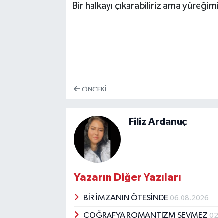
Bir halkayı çıkarabiliriz ama yüreği
ÖNCEKI
Filiz Ardanuç
Yazarın Diğer Yazıları
BİR İMZANIN ÖTESİNDE
06.08.2026
COĞRAFYA ROMANTİZM SEVMEZ
02