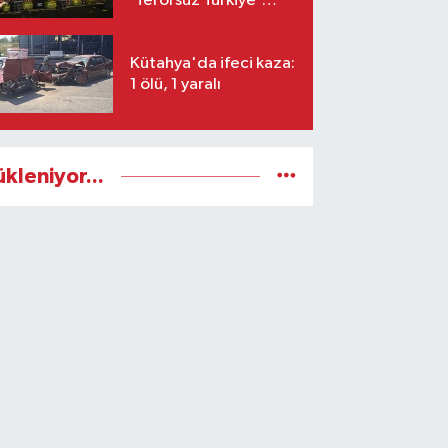
‘Terörsüz Türkiye’
mesajı: Umarım barış
kalıcı olur
Kütahya'da ifeci kaza:
1 ölü, 1 yaralı
ükleniyor...