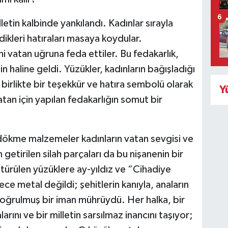
6
letin kalbinde yankılandı. Kadınlar sırayla
dikleri hatıraları masaya koydular.
ini vatan uğruna feda ettiler. Bu fedakarlık,
in haline geldi. Yüzükler, kadınların bağışladığı
a birlikte bir teşekkür ve hatıra sembolü olarak
Y
atan için yapılan fedakarlığın somut bir
dökme malzemeler kadınların vatan sevgisi ve
getirilen silah parçaları da bu nişanenin bir
türülen yüzüklere ay-yıldız ve “Cihadiye
ce metal değildi; şehitlerin kanıyla, anaların
 yoğrulmuş bir iman mührüydü. Her halka, bir
rını ve bir milletin sarsılmaz inancını taşıyor;