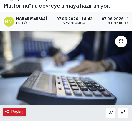
Platformu”nu devreye almaya hazırlanıyor.
Ekonomi
HABER MERKEZI
07.06.2026 - 14:43
07.06.2026 - 14
EDITÖR
YAYINLANMA
GÜNCELLEME
Eleman
Emlak
Gündem
Gurme
Haber
İlçe Haberleri
Paylaş
-
+
A
A
Keşfet
Kültür & Sanat