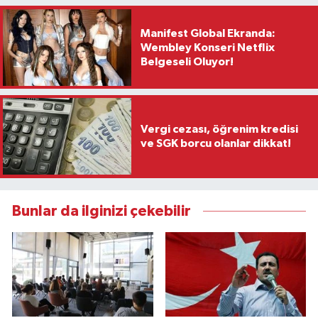
Manifest Global Ekranda:
Wembley Konseri Netflix
Belgeseli Oluyor!
Vergi cezası, öğrenim kredisi
ve SGK borcu olanlar dikkat!
Bunlar da ilginizi çekebilir