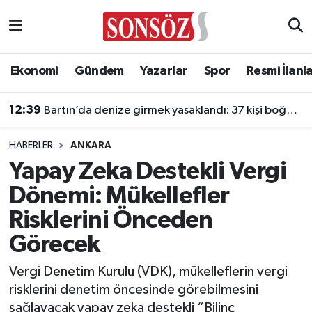
Asayiş
Ankara Nöbetçi Eczaneler
Ekonomi
Gündem
Yazarlar
Spor
Resmi İlanl
Astroloji & Burçlar
Ankara Hava Durumu
12:39
Bartın’da denize girmek yasaklandı: 37 kişi boğulmaktan kurtarıldı
Bilim & Teknoloji
Ankara Namaz Vakitleri
HABERLER
ANKARA
Biyografi
Ankara Trafik Yoğunluk Haritası
Yapay Zeka Destekli Vergi
Dönemi: Mükellefler
Çevre
Süper Lig Puan Durumu ve Fikstür
Risklerini Önceden
Diğer
Tüm Manşetler
Görecek
Dünya
Son Dakika Haberleri
Vergi Denetim Kurulu (VDK), mükelleflerin vergi
risklerini denetim öncesinde görebilmesini
Eğitim
Haber Arşivi
sağlayacak yapay zeka destekli “Bilinç