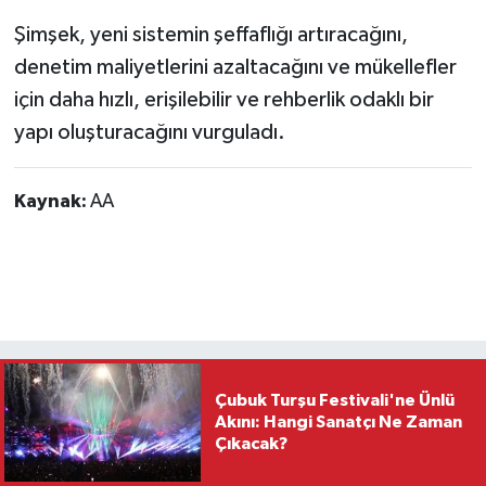
Şimşek, yeni sistemin şeffaflığı artıracağını,
denetim maliyetlerini azaltacağını ve mükellefler
için daha hızlı, erişilebilir ve rehberlik odaklı bir
yapı oluşturacağını vurguladı.
Kaynak:
AA
Çubuk Turşu Festivali'ne Ünlü
Akını: Hangi Sanatçı Ne Zaman
Çıkacak?