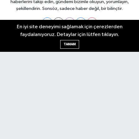
haberlerini takip edin, gündemi bizimle okuyun, yorumlayın,
şekillendirin. Sonsöz, sadece haber değil, bir bilinçtir.
En iyi site deneyimi sağlamak için çerezlerden
faydalanıyoruz. Detaylar için lütfen tıklayın.
Ankara Nöbetçi Eczaneler
TAMAM
Ankara Hava Durumu
Ankara Namaz Vakitleri
Ankara Trafik Yoğunluk Haritası
Puan Durumu ve Fikstür
Tüm Manşetler
Son Dakika Haberleri
Haber Arşivi
Künye
Ekonomi
Gündem
Yazarlar
Spor
Politika
Magazin
Gündem
Asayiş
Sonsöz Özel