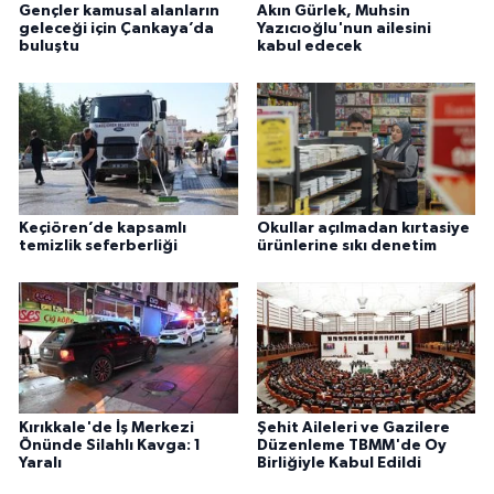
Gençler kamusal alanların
Akın Gürlek, Muhsin
geleceği için Çankaya’da
Yazıcıoğlu'nun ailesini
buluştu
kabul edecek
Keçiören’de kapsamlı
Okullar açılmadan kırtasiye
temizlik seferberliği
ürünlerine sıkı denetim
Kırıkkale'de İş Merkezi
Şehit Aileleri ve Gazilere
Önünde Silahlı Kavga: 1
Düzenleme TBMM'de Oy
Yaralı
Birliğiyle Kabul Edildi