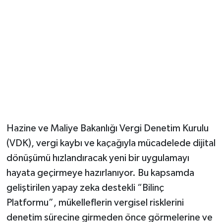
Magazin
Resmi İlanlar
Sağlık
Seri İlan
Siyaset
Hazine ve Maliye Bakanlığı Vergi Denetim Kurulu
(VDK), vergi kaybı ve kaçağıyla mücadelede dijital
Sokak Hayvanlarını Sahiplendirme
dönüşümü hızlandıracak yeni bir uygulamayı
hayata geçirmeye hazırlanıyor. Bu kapsamda
Sonsöz Özel
geliştirilen yapay zeka destekli “Bilinç
Spor
Platformu”, mükelleflerin vergisel risklerini
denetim sürecine girmeden önce görmelerine ve