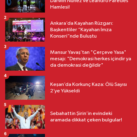
Darwin Nunez ve Leandro Paredes
Hamlesi!
2
Ankara’da Kayahan Rüzgarı:
Başkentliler “Kayahan İmza
Konseri”nde Buluştu
3
Mansur Yavaş’tan "Çerçeve Yasa"
mesajı: "Demokrasi herkes içindir ya
da demokrasi değildir"
4
Keşan’da Korkunç Kaza: Ölü Sayısı
2’ye Yükseldi
5
Sebahattin Şirin’in evindeki
aramada dikkat çeken bulgular!
6