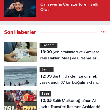
Cansever’in Cenaze Töreni Belli
Oldu!
Son Haberler
Ekonomi
13:00
Şehit Yakınları ve Gazilere
Yeni Haklar: Maaş ve Ödemeler
Artırıldı
Bartın
12:39
Bartın’da denize girmek
yasaklandı: 37 kişi boğulmaktan
kurtarıldı
Spor
12:35
Salih Malkoçoğlu’nun Al
Jazira Transferi Resmen Açıklandı!