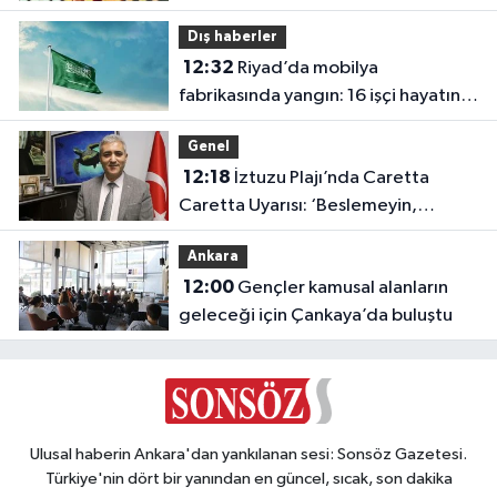
Dış haberler
12:32
Riyad’da mobilya
fabrikasında yangın: 16 işçi hayatını
kaybetti
Genel
12:18
İztuzu Plajı’nda Caretta
Caretta Uyarısı: ‘Beslemeyin,
Dokunmayın, Yaklaşmayın’
Ankara
12:00
Gençler kamusal alanların
geleceği için Çankaya’da buluştu
Ulusal haberin Ankara'dan yankılanan sesi: Sonsöz Gazetesi.
Türkiye'nin dört bir yanından en güncel, sıcak, son dakika