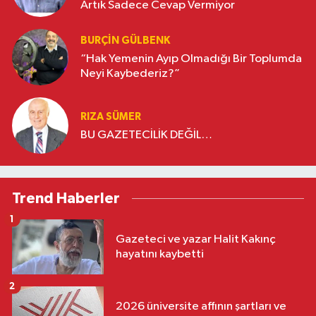
Artık Sadece Cevap Vermiyor
BURÇIN GÜLBENK
“Hak Yemenin Ayıp Olmadığı Bir Toplumda
Neyi Kaybederiz?”
RIZA SÜMER
BU GAZETECİLİK DEĞİL…
Trend Haberler
1
Gazeteci ve yazar Halit Kakınç
hayatını kaybetti
2
2026 üniversite affının şartları ve