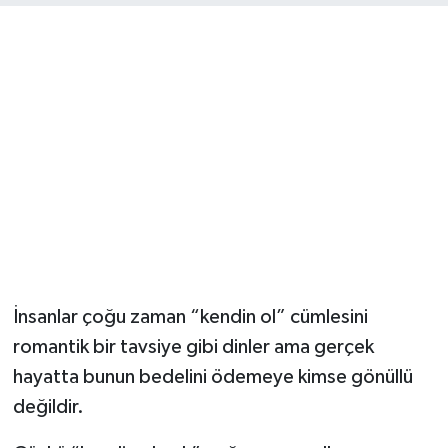
Ekonomi
Eleman
Emlak
Gündem
Gurme
Haber
İnsanlar çoğu zaman “kendin ol” cümlesini
İlçe Haberleri
romantik bir tavsiye gibi dinler ama gerçek
hayatta bunun bedelini ödemeye kimse gönüllü
Keşfet
değildir.
Kültür & Sanat