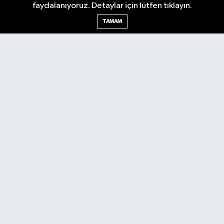
faydalanıyoruz. Detaylar için lütfen tıklayın.
Ankara Nöbetçi Eczaneler
TAMAM
Ankara Hava Durumu
Ankara Namaz Vakitleri
Ankara Trafik Yoğunluk Haritası
Puan Durumu ve Fikstür
Tüm Manşetler
Son Dakika Haberleri
Haber Arşivi
Künye
Ekonomi
Gündem
Yazarlar
Spor
Politika
Magazin
Gündem
Asayiş
Sonsöz Özel
RSS
Copyright © 2025. Her hakkı saklıdır.