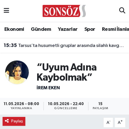
Asayiş
Ankara Nöbetçi Eczaneler
Ekonomi
Gündem
Yazarlar
Spor
Resmi İlanl
Astroloji & Burçlar
Ankara Hava Durumu
15:35
Tarsus’ta husumetli gruplar arasında silahlı kavga: 2 kuzen öldü
Bilim & Teknoloji
Ankara Namaz Vakitleri
“Uyum Adına
Biyografi
Ankara Trafik Yoğunluk Haritası
Kaybolmak”
Çevre
Süper Lig Puan Durumu ve Fikstür
İREM EKEN
Diğer
Tüm Manşetler
11.05.2026 - 08:00
10.05.2026 - 22:40
15
YAYINLANMA
GÜNCELLEME
PAYLAŞIM
Dünya
Son Dakika Haberleri
Paylaş
-
+
A
A
Eğitim
Haber Arşivi