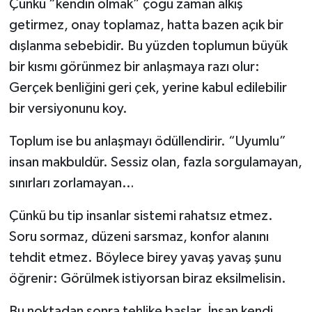
Çünkü “kendin olmak” çoğu zaman alkış
getirmez, onay toplamaz, hatta bazen açık bir
Magazin
dışlanma sebebidir. Bu yüzden toplumun büyük
bir kısmı görünmez bir anlaşmaya razı olur:
Resmi İlanlar
Gerçek benliğini geri çek, yerine kabul edilebilir
Sağlık
bir versiyonunu koy.
Seri İlan
Toplum ise bu anlaşmayı ödüllendirir. “Uyumlu”
insan makbuldür. Sessiz olan, fazla sorgulamayan,
Siyaset
sınırları zorlamayan…
Sokak Hayvanlarını Sahiplendirme
Çünkü bu tip insanlar sistemi rahatsız etmez.
Soru sormaz, düzeni sarsmaz, konfor alanını
Sonsöz Özel
tehdit etmez. Böylece birey yavaş yavaş şunu
öğrenir: Görülmek istiyorsan biraz eksilmelisin.
Spor
Bu noktadan sonra tehlike başlar. İnsan kendi