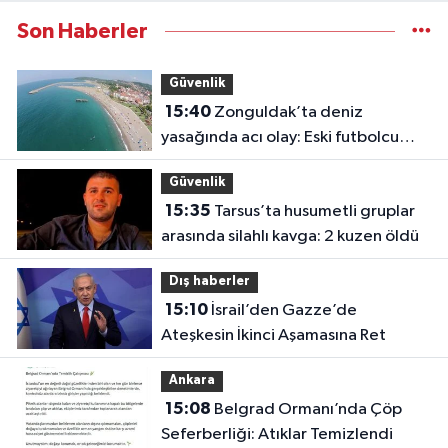
Son Haberler
Güvenlik
15:40
Zonguldak’ta deniz
yasağında acı olay: Eski futbolcu
Hakan Ergin hayatını kaybetti
Güvenlik
15:35
Tarsus’ta husumetli gruplar
arasında silahlı kavga: 2 kuzen öldü
Dış haberler
15:10
İsrail’den Gazze’de
Ateşkesin İkinci Aşamasına Ret
Ankara
15:08
Belgrad Ormanı’nda Çöp
Seferberliği: Atıklar Temizlendi