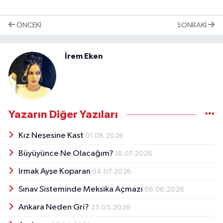
ÖNCEKI
SONRAKI
İrem Eken
Yazarın Diğer Yazıları
Kız Neşesine Kast
01.08.2026
Büyüyünce Ne Olacağım?
18.07.2026
Irmak Ayşe Koparan
04.07.2026
Sınav Sisteminde Meksika Açmazı
06.06.2026
Ankara Neden Gri?
25.05.2026