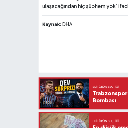
ulaşacağından hiç şüphem yok' ifadel
Kaynak:
DHA
EDITÖRÜN SEÇTIĞI
Trabzonspor'
Bombası
EDITÖRÜN SEÇTIĞI
En düşük eme