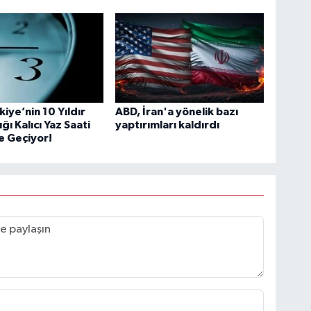
kiye’nin 10 Yıldır
ABD, İran'a yönelik bazı
ı Kalıcı Yaz Saati
yaptırımları kaldırdı
e Geçiyor!