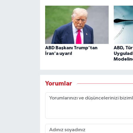
ABD Başkanı Trump'tan
ABD, Tür
İran'a uyarı!
Uyguladığ
Modelin
Yorumlar