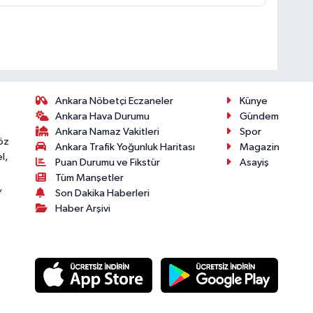
Ankara Nöbetçi Eczaneler
Künye
Ankara Hava Durumu
Gündem
Ankara Namaz Vakitleri
Spor
öz
Ankara Trafik Yoğunluk Haritası
Magazin
l,
Puan Durumu ve Fikstür
Asayiş
Tüm Manşetler
,
Son Dakika Haberleri
Haber Arşivi