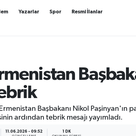
dem
Yazarlar
Spor
Resmi İlanlar
rmenistan Başbak
ebrik
rmenistan Başbakanı Nikol Paşinyan'ın pa
nin ardından tebrik mesajı yayımladı.
11.06.2026 - 09:52
1 DK