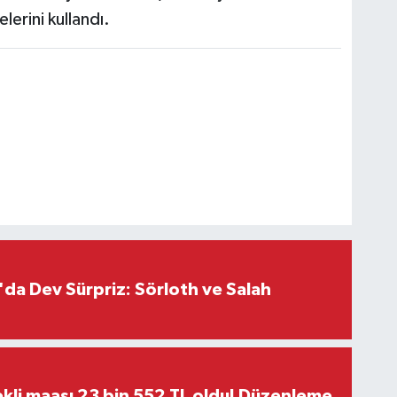
erini kullandı.
da Dev Sürpriz: Sörloth ve Salah
kli maaşı 23 bin 552 TL oldu! Düzenleme