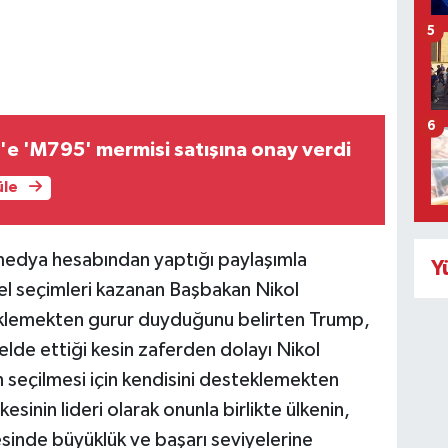
5
6
e 'M795' mermisi satışına onay verdi
üle
edya hesabından yaptığı paylaşımla
Y
el seçimleri kazanan Başbakan Nikol
teklemekten gurur duyduğunu belirten Trump,
lde ettiği kesin zaferden dolayı Nikol
 seçilmesi için kendisini desteklemekten
inin lideri olarak onunla birlikte ülkenin,
tesinde büyüklük ve başarı seviyelerine