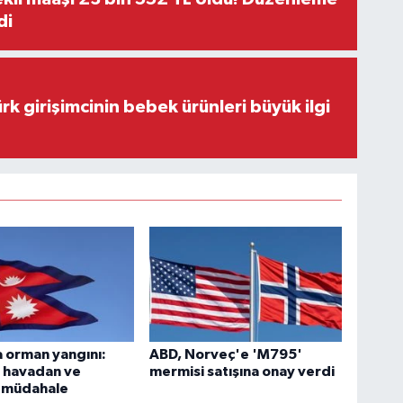
di
rk girişimcinin bebek ürünleri büyük ilgi
 orman yangını:
ABD, Norveç'e 'M795'
e havadan ve
mermisi satışına onay verdi
 müdahale