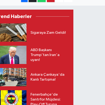
rend Haberler
Sigaraya Zam Geldi!
ABD Başkanı
Trump'tan İran'a
uyarı!
Ankara Çankaya'da
Kanlı Tartışma!
Fenerbahçe'de
Santrfor Müjdesi:
Play-Off Turuna