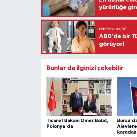
yürürlüğe gir
EDITÖRÜN SEÇTIĞI
ABD’de bir Tü
görüyor!
Bunlar da ilginizi çekebilir
Ticaret Bakanı Ömer Bolat,
Bursa’da
Polonya'da
Alevler
karadan