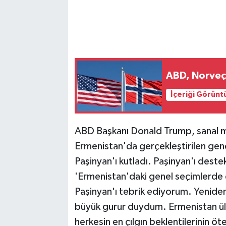
ABD, Norveç'
İçeriği Görünt
ABD Başkanı Donald Trump, sanal m
Ermenistan'da gerçekleştirilen gen
Paşinyan'ı kutladı. Paşinyan'ı des
'Ermenistan'daki genel seçimlerde e
Paşinyan'ı tebrik ediyorum. Yeniden
büyük gurur duydum. Ermenistan ülkes
herkesin en çılgın beklentilerinin ö