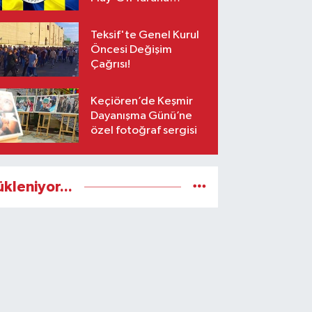
Yetişiyor!
Teksif'te Genel Kurul
Öncesi Değişim
Çağrısı!
Keçiören’de Keşmir
Dayanışma Günü’ne
özel fotoğraf sergisi
ükleniyor...