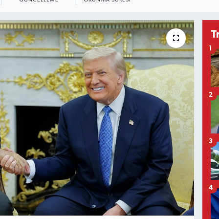
GÜNCELLEME
OKUNMA SÜRESI
T
1
2
3
4