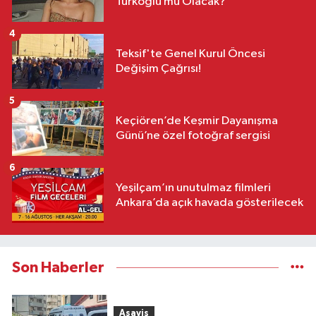
Türkoğlu mu Olacak?
4
Teksif'te Genel Kurul Öncesi
Değişim Çağrısı!
5
Keçiören’de Keşmir Dayanışma
Günü’ne özel fotoğraf sergisi
6
Yeşilçam’ın unutulmaz filmleri
Ankara’da açık havada gösterilecek
Son Haberler
Asayiş