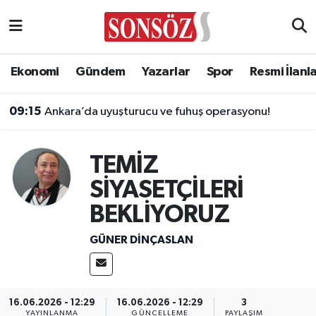
Asayiş
Ankara Nöbetçi Eczaneler
Ekonomi
Gündem
Yazarlar
Spor
Resmi İlanl
Astroloji & Burçlar
Ankara Hava Durumu
09:15
Ankara’da uyuşturucu ve fuhuş operasyonu!
Bilim & Teknoloji
Ankara Namaz Vakitleri
TEMİZ
Biyografi
Ankara Trafik Yoğunluk Haritası
SİYASETÇİLERİ
Çevre
Süper Lig Puan Durumu ve Fikstür
BEKLİYORUZ
Diğer
Tüm Manşetler
GÜNER DINÇASLAN
Dünya
Son Dakika Haberleri
16.06.2026 - 12:29
16.06.2026 - 12:29
3
Eğitim
Haber Arşivi
YAYINLANMA
GÜNCELLEME
PAYLAŞIM