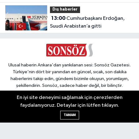
Dış haberler
13:00
Cumhurbaşkanı Erdoğan,
Suudi Arabistan’a gitti
Ulusal haberin Ankara'dan yankılanan sesi: Sonsöz Gazetesi.
Türkiye'nin dört bir yanından en güncel, sıcak, son dakika
haberlerini takip edin, gündemi bizimle okuyun, yorumlayın,
şekillendirin. Sonsöz, sadece haber değil, bir bilinçtir.
En iyi site deneyimi sağlamak için çerezlerden
faydalanıyoruz. Detaylar için lütfen tıklayın.
TAMAM
Ankara Nöbetçi Eczaneler
Ankara Hava Durumu
Ankara Namaz Vakitleri
Ankara Trafik Yoğunluk Haritası