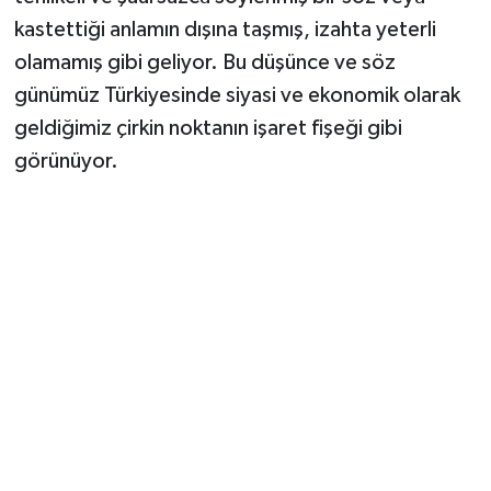
kastettiği anlamın dışına taşmış, izahta yeterli
Magazin
olamamış gibi geliyor. Bu düşünce ve söz
günümüz Türkiyesinde siyasi ve ekonomik olarak
Resmi İlanlar
geldiğimiz çirkin noktanın işaret fişeği gibi
görünüyor.
Sağlık
Seri İlan
Siyaset
Sokak Hayvanlarını Sahiplendirme
Sonsöz Özel
Spor