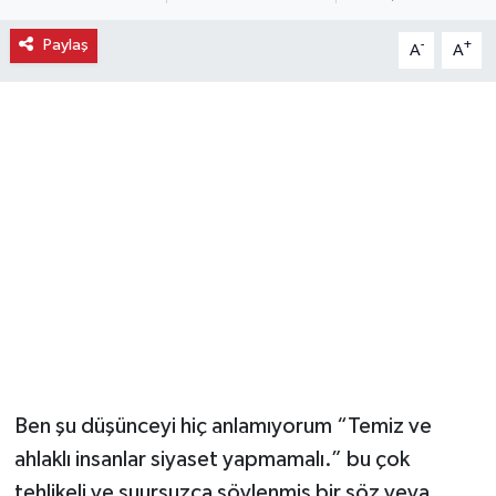
Ekonomi
Paylaş
-
+
A
A
Eleman
Emlak
Gündem
Gurme
Haber
İlçe Haberleri
Ben şu düşünceyi hiç anlamıyorum “Temiz ve
Keşfet
ahlaklı insanlar siyaset yapmamalı.” bu çok
Kültür & Sanat
tehlikeli ve şuursuzca söylenmiş bir söz veya