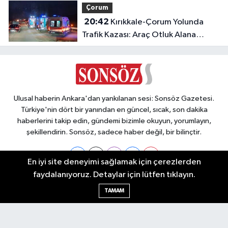
Çorum
20:42
Kırıkkale-Çorum Yolunda
Trafik Kazası: Araç Otluk Alana
Devrildi, Yaralılar Var!
Ulusal haberin Ankara'dan yankılanan sesi: Sonsöz Gazetesi.
Türkiye'nin dört bir yanından en güncel, sıcak, son dakika
haberlerini takip edin, gündemi bizimle okuyun, yorumlayın,
şekillendirin. Sonsöz, sadece haber değil, bir bilinçtir.
En iyi site deneyimi sağlamak için çerezlerden
faydalanıyoruz. Detaylar için lütfen tıklayın.
Ankara Nöbetçi Eczaneler
TAMAM
Ankara Hava Durumu
Ankara Namaz Vakitleri
Ankara Trafik Yoğunluk Haritası