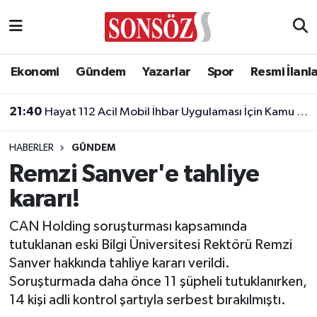
Asayiş
Ankara Nöbetçi Eczaneler
Ekonomi
Gündem
Yazarlar
Spor
Resmi İlanl
Astroloji & Burçlar
Ankara Hava Durumu
21:40
Hayat 112 Acil Mobil İhbar Uygulaması İçin Kamu Spotu Yayında!
Bilim & Teknoloji
Ankara Namaz Vakitleri
HABERLER
GÜNDEM
Biyografi
Ankara Trafik Yoğunluk Haritası
Remzi Sanver'e tahliye
kararı!
Çevre
Süper Lig Puan Durumu ve Fikstür
CAN Holding soruşturması kapsamında
Diğer
Tüm Manşetler
tutuklanan eski Bilgi Üniversitesi Rektörü Remzi
Sanver hakkında tahliye kararı verildi.
Dünya
Son Dakika Haberleri
Soruşturmada daha önce 11 şüpheli tutuklanırken,
14 kişi adli kontrol şartıyla serbest bırakılmıştı.
Eğitim
Haber Arşivi