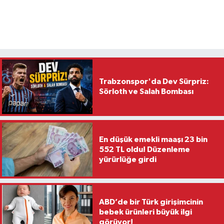
Trabzonspor'da Dev Sürpriz:
Sörloth ve Salah Bombası
En düşük emekli maaşı 23 bin
552 TL oldu! Düzenleme
yürürlüğe girdi
ABD’de bir Türk girişimcinin
bebek ürünleri büyük ilgi
görüyor!