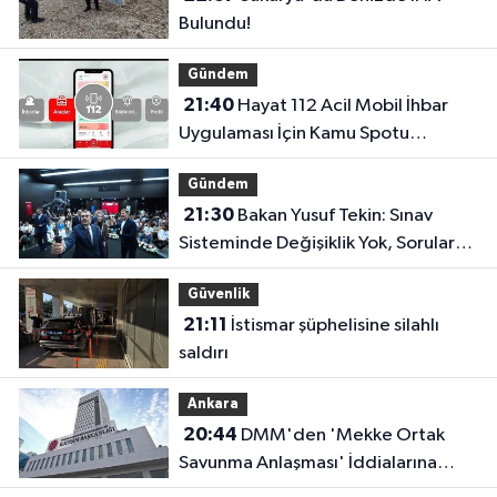
Bulundu!
Gündem
21:40
Hayat 112 Acil Mobil İhbar
Uygulaması İçin Kamu Spotu
Yayında!
Gündem
21:30
Bakan Yusuf Tekin: Sınav
Sisteminde Değişiklik Yok, Sorular
Yeni Müfredata Uygun Olacak
Güvenlik
21:11
İstismar şüphelisine silahlı
saldırı
Ankara
20:44
DMM'den 'Mekke Ortak
Savunma Anlaşması' İddialarına
Yalanlama