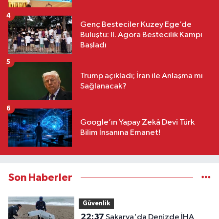
4
Genç Besteciler Kuzey Ege’de
Buluştu: II. Agora Bestecilik Kampı
Başladı
5
Trump açıkladı; İran ile Anlaşma mı
Sağlanacak?
6
Google’ın Yapay Zekâ Devi Türk
Bilim İnsanına Emanet!
Son Haberler
Güvenlik
22:37
Sakarya'da Denizde İHA