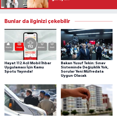
Bunlar da ilginizi çekebilir
Hayat 112 Acil Mobil İhbar
Bakan Yusuf Tekin: Sınav
Uygulaması İçin Kamu
Sisteminde Değişiklik Yok,
Spotu Yayında!
Sorular Yeni Müfredata
Uygun Olacak