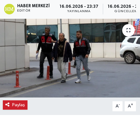
HABER MERKEZI
16.06.2026 - 23:37
16.06.2026 - 23
Ekonomi
EDITÖR
YAYINLANMA
GÜNCELLEME
Eleman
Emlak
Gündem
Gurme
Haber
Paylaş
-
+
A
A
İlçe Haberleri
Keşfet
Kültür & Sanat