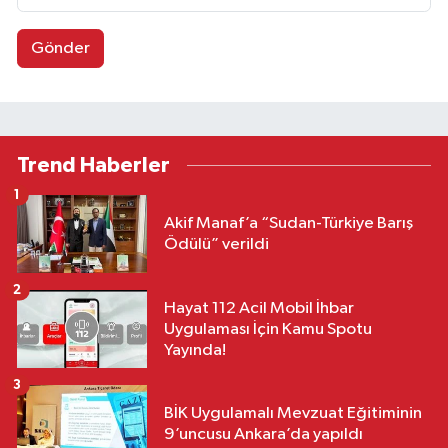
Gönder
Trend Haberler
1
Akif Manaf’a “Sudan-Türkiye Barış
Ödülü” verildi
2
Hayat 112 Acil Mobil İhbar
Uygulaması İçin Kamu Spotu
Yayında!
3
BİK Uygulamalı Mevzuat Eğitiminin
9’uncusu Ankara’da yapıldı