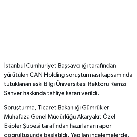
Magazin
Resmi İlanlar
Sağlık
Seri İlan
İstanbul Cumhuriyet Başsavcılığı tarafından
yürütülen CAN Holding soruşturması kapsamında
Siyaset
tutuklanan eski Bilgi Üniversitesi Rektörü Remzi
Sokak Hayvanlarını Sahiplendirme
Sanver hakkında tahliye kararı verildi.
Soruşturma, Ticaret Bakanlığı Gümrükler
Sonsöz Özel
Muhafaza Genel Müdürlüğü Akaryakıt Özel
Spor
Ekipler Şubesi tarafından hazırlanan rapor
doğrultusunda başlatıldı. Yapılan incelemelerde,