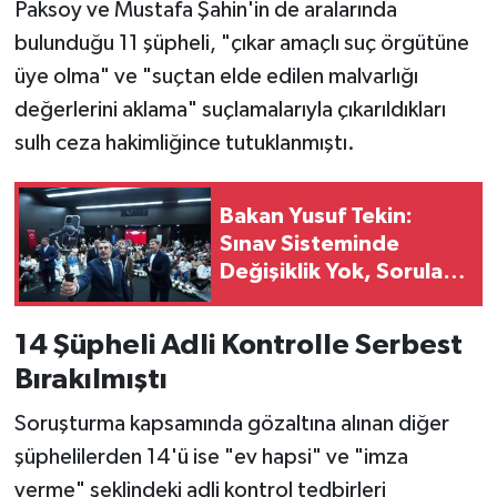
Paksoy ve Mustafa Şahin'in de aralarında
bulunduğu 11 şüpheli, "çıkar amaçlı suç örgütüne
üye olma" ve "suçtan elde edilen malvarlığı
değerlerini aklama" suçlamalarıyla çıkarıldıkları
sulh ceza hakimliğince tutuklanmıştı.
Bakan Yusuf Tekin:
Sınav Sisteminde
Değişiklik Yok, Sorular
Yeni Müfredata Uygun
Olacak
14 Şüpheli Adli Kontrolle Serbest
Bırakılmıştı
Soruşturma kapsamında gözaltına alınan diğer
şüphelilerden 14'ü ise "ev hapsi" ve "imza
verme" şeklindeki adli kontrol tedbirleri