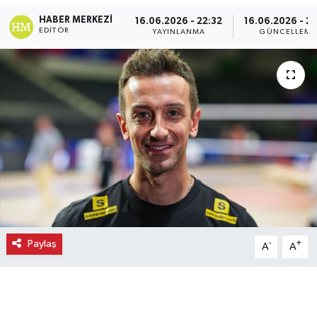
HABER MERKEZI
16.06.2026 - 22:32
16.06.2026 - 22
Ekonomi
EDITÖR
YAYINLANMA
GÜNCELLEME
Eleman
Emlak
Gündem
Gurme
Haber
İlçe Haberleri
Paylaş
-
+
A
A
Keşfet
Kültür & Sanat