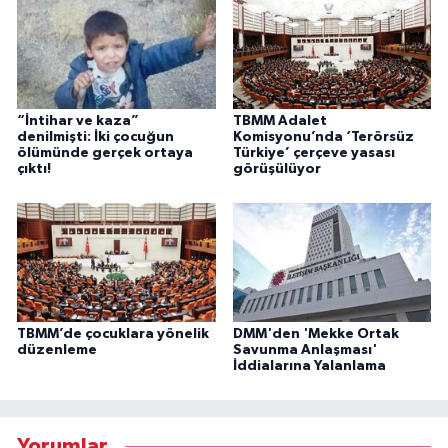
“İntihar ve kaza”
TBMM Adalet
denilmişti: İki çocuğun
Komisyonu’nda ‘Terörsüz
ölümünde gerçek ortaya
Türkiye’ çerçeve yasası
çıktı!
görüşülüyor
TBMM’de çocuklara yönelik
DMM'den 'Mekke Ortak
düzenleme
Savunma Anlaşması'
İddialarına Yalanlama
Yorumlar