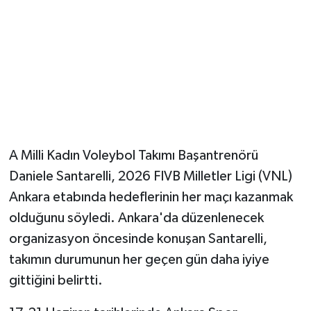
Magazin
Resmi İlanlar
Sağlık
Seri İlan
A Milli Kadın Voleybol Takımı Başantrenörü
Siyaset
Daniele Santarelli, 2026 FIVB Milletler Ligi (VNL)
Ankara etabında hedeflerinin her maçı kazanmak
Sokak Hayvanlarını Sahiplendirme
olduğunu söyledi. Ankara'da düzenlenecek
organizasyon öncesinde konuşan Santarelli,
Sonsöz Özel
takımın durumunun her geçen gün daha iyiye
gittiğini belirtti.
Spor