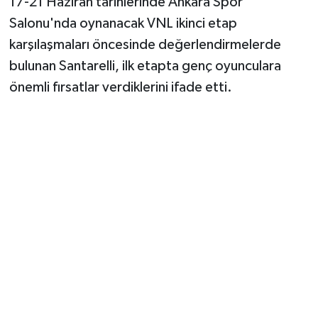
17-21 Haziran tarihlerinde Ankara Spor
Vasıta
Salonu'nda oynanacak VNL ikinci etap
Yaşam
karşılaşmaları öncesinde değerlendirmelerde
bulunan Santarelli, ilk etapta genç oyunculara
önemli fırsatlar verdiklerini ifade etti.