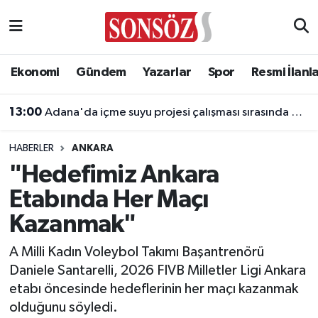
Asayiş
Ankara Nöbetçi Eczaneler
Ekonomi
Gündem
Yazarlar
Spor
Resmi İlanl
Astroloji & Burçlar
Ankara Hava Durumu
13:00
Adana'da içme suyu projesi çalışması sırasında göçük
Bilim & Teknoloji
Ankara Namaz Vakitleri
HABERLER
ANKARA
Biyografi
Ankara Trafik Yoğunluk Haritası
"Hedefimiz Ankara
Etabında Her Maçı
Çevre
Süper Lig Puan Durumu ve Fikstür
Kazanmak"
Diğer
Tüm Manşetler
A Milli Kadın Voleybol Takımı Başantrenörü
Daniele Santarelli, 2026 FIVB Milletler Ligi Ankara
Dünya
Son Dakika Haberleri
etabı öncesinde hedeflerinin her maçı kazanmak
olduğunu söyledi.
Eğitim
Haber Arşivi