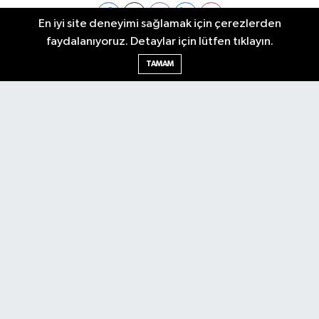
En iyi site deneyimi sağlamak için çerezlerden
faydalanıyoruz. Detaylar için lütfen tıklayın.
Ankara Nöbetçi Eczaneler
TAMAM
Ankara Hava Durumu
Ankara Namaz Vakitleri
Ankara Trafik Yoğunluk Haritası
Puan Durumu ve Fikstür
Tüm Manşetler
Son Dakika Haberleri
Haber Arşivi
Künye
Ekonomi
Gündem
Yazarlar
Spor
Politika
Magazin
Gündem
Asayiş
Sonsöz Özel