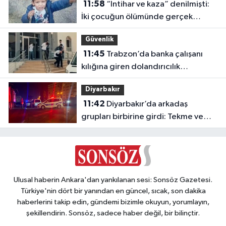
11:58
“İntihar ve kaza” denilmişti:
İki çocuğun ölümünde gerçek
ortaya çıktı!
Güvenlik
11:45
Trabzon’da banka çalışanı
kılığına giren dolandırıcılık
şebekesine operasyon: 5 tutuklama
Diyarbakır
11:42
Diyarbakır’da arkadaş
grupları birbirine girdi: Tekme ve
yumruklar havada uçuştu
Ulusal haberin Ankara'dan yankılanan sesi: Sonsöz Gazetesi.
Türkiye'nin dört bir yanından en güncel, sıcak, son dakika
haberlerini takip edin, gündemi bizimle okuyun, yorumlayın,
şekillendirin. Sonsöz, sadece haber değil, bir bilinçtir.