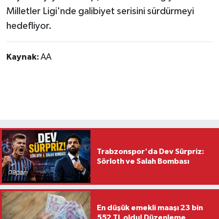
Milletler Ligi'nde galibiyet serisini sürdürmeyi
hedefliyor.
Kaynak:
AA
Trabzonspor'da Dev Sürpriz:
Sörloth ve Salah Bombası
En düşük emekli maaşı 23 bin
552 TL oldu! Düzenleme