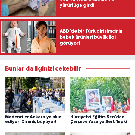
yürürlüğe girdi
ABD’de bir Türk girişimcinin
bebek ürünleri büyük ilgi
görüyor!
Bunlar da ilginizi çekebilir
Madenciler Ankara’ya akın
Hürriyetçi Eğitim Sen’den
ediyor: Direniş büyüyor!
Çerçeve Yasa’ya Sert Tepki