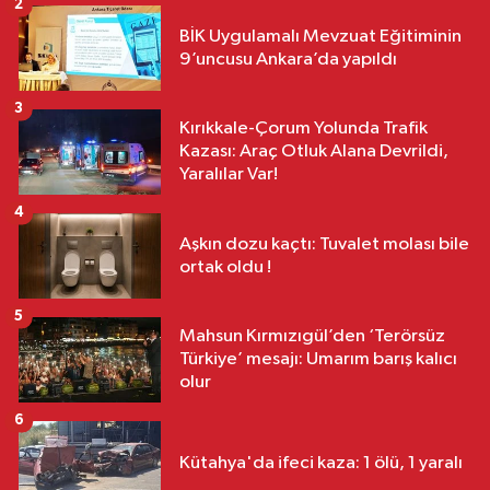
2
BİK Uygulamalı Mevzuat Eğitiminin
9’uncusu Ankara’da yapıldı
3
Kırıkkale-Çorum Yolunda Trafik
Kazası: Araç Otluk Alana Devrildi,
Yaralılar Var!
4
Aşkın dozu kaçtı: Tuvalet molası bile
ortak oldu !
5
Mahsun Kırmızıgül’den ‘Terörsüz
Türkiye’ mesajı: Umarım barış kalıcı
olur
6
Kütahya'da ifeci kaza: 1 ölü, 1 yaralı