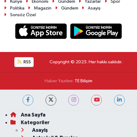
Künye
Ekonomi
Gündem
Yazarlar
Spor
Politika
Magazin
Gündem
Asayiş
Sonsöz Özel
RSS
Copyright © 2025. Her hakkı saklıdır.
Haber Yazılımı:
TE Bilişim
Ana Sayfa
Kategoriler
Asayiş