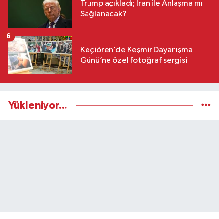
Trump açıkladı; İran ile Anlaşma mı
Sağlanacak?
6
Keçiören’de Keşmir Dayanışma
Günü’ne özel fotoğraf sergisi
Yükleniyor...