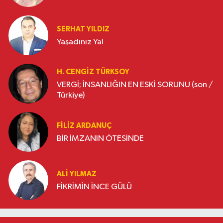
SERHAT YILDIZ
Yaşadınız Ya!
H. CENGIZ TÜRKSOY
VERGİ; İNSANLIĞIN EN ESKİ SORUNU (son /
Türkiye)
FILIZ ARDANUÇ
BİR İMZANIN ÖTESİNDE
ALI YILMAZ
FİKRİMİN İNCE GÜLÜ