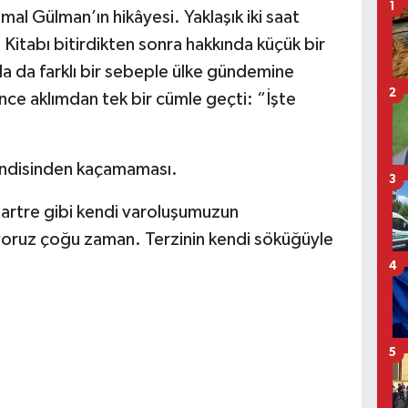
1
emal Gülman’ın hikâyesi. Yaklaşık iki saat
Kitabı bitirdikten sonra hakkında küçük bir
a da farklı bir sebeple ülke gündemine
2
ce aklımdan tek bir cümle geçti: “İşte
 kendisinden kaçamaması.
3
Sartre gibi kendi varoluşumuzun
mıyoruz çoğu zaman. Terzinin kendi söküğüyle
4
5