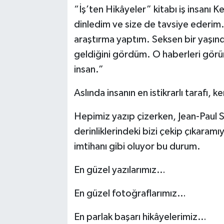
“İş’ten Hikâyeler” kitabı iş insanı K
Magazin
dinledim ve size de tavsiye ederim. 
araştırma yaptım. Seksen bir yaşınd
Resmi İlanlar
geldiğini gördüm. O haberleri görün
insan.”
Sağlık
Aslında insanın en istikrarlı tarafı,
Seri İlan
Hepimiz yazıp çizerken, Jean-Paul 
Siyaset
derinliklerindeki bizi çekip çıkara
imtihanı gibi oluyor bu durum.
Sokak Hayvanlarını Sahiplendirme
En güzel yazılarımız…
Sonsöz Özel
En güzel fotoğraflarımız…
Spor
En parlak başarı hikâyelerimiz…