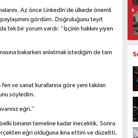
tinalarını. Az önce LinkedIn’de ülkede önemli
6
n paylaşımını gördüm. Doğruluğunu teyit
a tek bir yorum vardı: “İşçinin hakkını yiyen
ımasına bakarken anlatmak istediğim de tam
S
 fen ve sanat kurallarına göre yeni takılan
ğunu söyledim.
varınız eğri.”
elki binanın temeline kadar inecektik. Sonra
erçekten eğri olduğuna ikna ettim ve düzeltti.