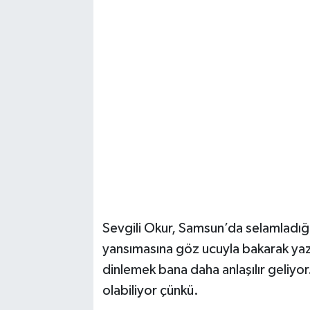
Ekonomi
Eleman
Emlak
Gündem
Gurme
Haber
Sevgili Okur, Samsun’da selamladığ
İlçe Haberleri
yansımasına göz ucuyla bakarak yazı
dinlemek bana daha anlaşılır geliyo
Keşfet
olabiliyor çünkü.
Kültür & Sanat