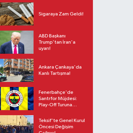
Sigaraya Zam Geldi!
ABD Başkanı
Trump'tan İran'a
uyarı!
Ankara Çankaya'da
Kanlı Tartışma!
Fenerbahçe'de
Santrfor Müjdesi:
Play-Off Turuna
Yetişiyor!
Teksif'te Genel Kurul
Öncesi Değişim