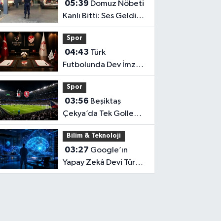
05:39
Domuz Nöbeti
Kanlı Bitti: Ses Geldiği
Yöne Ateş Açan Oğul
Spor
Babasını Öldürdü!
04:43
Türk
Futbolunda Dev İmza:
Milyonluk Sponsorluk
Spor
Anlaşması Uzatıldı!
03:56
Beşiktaş
Çekya’da Tek Golle
Güldü! Italiano: "Cesur
Bilim & Teknoloji
Olduk ve Karşılığını
03:27
Google’ın
Aldık"
Yapay Zekâ Devi Türk
Bilim İnsanına Emanet!