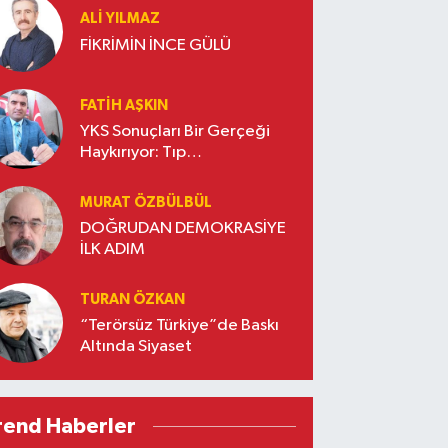
ALI YILMAZ
FİKRİMİN İNCE GÜLÜ
FATIH AŞKIN
YKS Sonuçları Bir Gerçeği
Haykırıyor: Tıp
Fakültelerinde Yeni Bir
Dönem Başladı* -3-
MURAT ÖZBÜLBÜL
DOĞRUDAN DEMOKRASİYE
İLK ADIM
TURAN ÖZKAN
“Terörsüz Türkiye”de Baskı
Altında Siyaset
rend Haberler