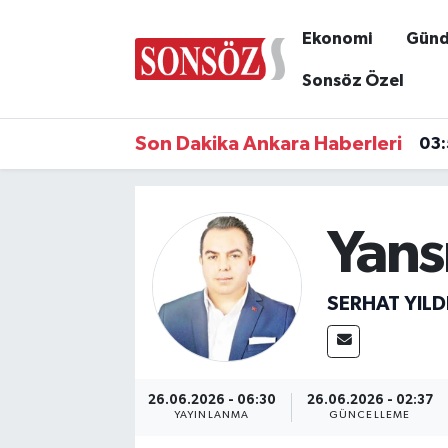
Ekonomi
Gün
Asayiş
Ankara Nöbetçi Eczaneler
Sonsöz Özel
Astroloji & Burçlar
Ankara Hava Durumu
Son Dakika Ankara Haberleri
03
Bilim & Teknoloji
Ankara Namaz Vakitleri
Biyografi
Ankara Trafik Yoğunluk Haritası
Yans
Çevre
Süper Lig Puan Durumu ve Fikstür
SERHAT YILD
Diğer
Tüm Manşetler
Dünya
Son Dakika Haberleri
26.06.2026 - 06:30
26.06.2026 - 02:37
YAYINLANMA
GÜNCELLEME
Eğitim
Haber Arşivi