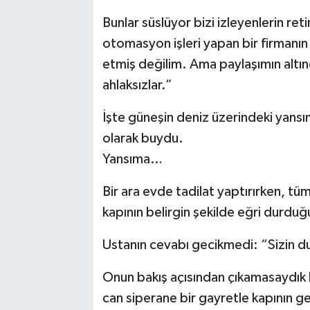
Vasıta
Bunlar süslüyor bizi izleyenlerin re
Yaşam
otomasyon işleri yapan bir firmanı
etmiş değilim. Ama paylaşımın altınd
ahlaksızlar.”
İşte güneşin deniz üzerindeki yans
olarak buydu.
Yansıma…
Bir ara evde tadilat yaptırırken, tüm
kapının belirgin şekilde eğri durdu
Ustanın cevabı gecikmedi: “Sizin du
Onun bakış açısından çıkamasaydık b
can siperane bir gayretle kapının g