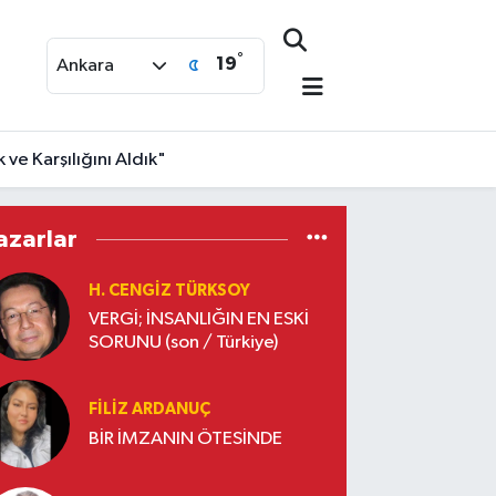
°
19
Ankara
ve Karşılığını Aldık"
azarlar
H. CENGIZ TÜRKSOY
VERGİ; İNSANLIĞIN EN ESKİ
SORUNU (son / Türkiye)
FILIZ ARDANUÇ
BİR İMZANIN ÖTESİNDE