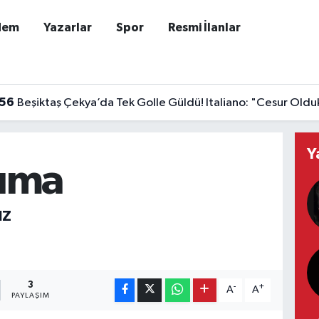
dem
Yazarlar
Spor
Resmi İlanlar
:56
Beşiktaş Çekya’da Tek Golle Güldü! Italiano: "Cesur Olduk 
Y
ıma
IZ
3
-
+
A
A
PAYLAŞIM