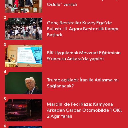
Ödülü” verildi
2
Genç Besteciler Kuzey Ege’de
Buluştu: II. Agora Bestecilik Kampı
Başladı
3
BİK Uygulamalı Mevzuat Eğitiminin
9’uncusu Ankara’da yapıldı
4
Trump açıkladı; İran ile Anlaşma mı
Sağlanacak?
5
Mardin'de Feci Kaza: Kamyona
Arkadan Çarpan Otomobilde 1 Ölü,
2 Ağır Yaralı
6