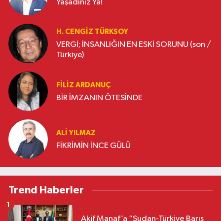
Yaşadınız Ya!
H. CENGIZ TÜRKSOY
VERGİ; İNSANLIĞIN EN ESKİ SORUNU (son /
Türkiye)
FILIZ ARDANUÇ
BİR İMZANIN ÖTESİNDE
ALI YILMAZ
FİKRİMİN İNCE GÜLÜ
Trend Haberler
1
Akif Manaf’a “Sudan-Türkiye Barış