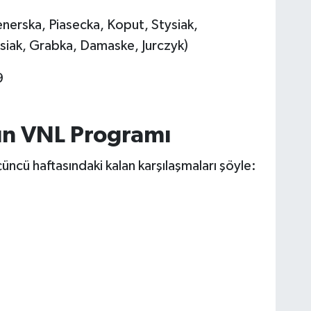
erska, Piasecka, Koput, Stysiak,
siak, Grabka, Damaske, Jurczyk)
9
nın VNL Programı
çüncü haftasındaki kalan karşılaşmaları şöyle: