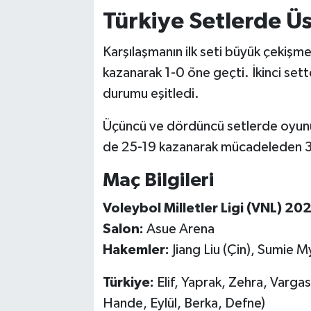
Türkiye Setlerde 
Karşılaşmanın ilk seti büyük çekişm
kazanarak 1-0 öne geçti. İkinci sett
durumu eşitledi.
Üçüncü ve dördüncü setlerde oyunun k
de 25-19 kazanarak mücadeleden 3-1
Maç Bilgileri
Voleybol Milletler Ligi (VNL) 20
Salon:
Asue Arena
Hakemler:
Jiang Liu (Çin), Sumie M
Türkiye:
Elif, Yaprak, Zehra, Vargas,
Hande, Eylül, Berka, Defne)