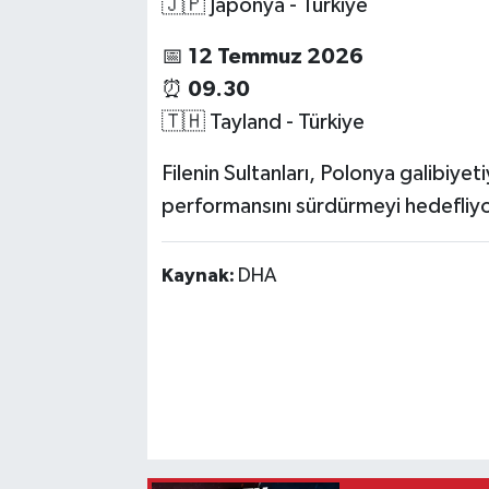
🇯🇵 Japonya - Türkiye
📅
12 Temmuz 2026
⏰
09.30
🇹🇭 Tayland - Türkiye
Filenin Sultanları, Polonya galibiye
performansını sürdürmeyi hedefliyo
Kaynak:
DHA