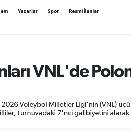
dem
Yazarlar
Spor
Resmi İlanlar
anları VNL'de Polo
, 2026 Voleybol Milletler Ligi'nin (VNL) üç
lliler, turnuvadaki 7'nci galibiyetini alar