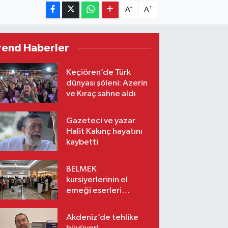
-
+
A
A
rend Haberler
Keçiören’de Türk
dünyası şöleni: Azerin
ve Kıraç sahne aldı
Gazeteci ve yazar
Halit Kakınç hayatını
kaybetti
BELMEK
kursiyerlerinin el
emeği eserleri
sanatseverlerle
buluşuyor
Akdeniz’de tehlike