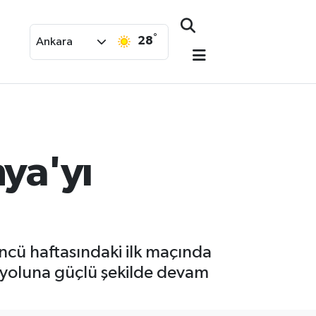
°
28
Ankara
nya'yı
üncü haftasındaki ilk maçında
ak yoluna güçlü şekilde devam