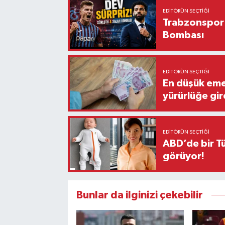
EDITÖRÜN SEÇTIĞI
Trabzonspor'
Bombası
EDITÖRÜN SEÇTIĞI
En düşük eme
yürürlüğe gir
EDITÖRÜN SEÇTIĞI
ABD’de bir Tü
görüyor!
Bunlar da ilginizi çekebilir