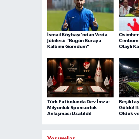
İsmail Köybaşı'ndan Veda
Osimhen
Jübilesi: "Bugün Buraya
Cimbom H
Kalbimi Gömdüm"
Olaylı Ka
Türk Futbolunda Dev İmza:
Beşiktaş
Milyonluk Sponsorluk
Güldü! I
Anlaşması Uzatıldı!
Olduk ve 
Yorumlar