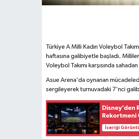
Türkiye A Milli Kadın Voleybol Takım
haftasına galibiyetle başladı. Millile
Voleybol Takımı karşısında sahadan 3-
Asue Arena'da oynanan mücadelede 
sergileyerek turnuvadaki 7'nci galibi
Disney’den 
Rekortmeni 
İçeriği Görünt