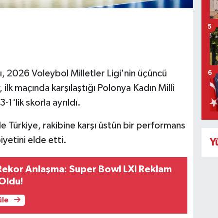
5
ı, 2026 Voleybol Milletler Ligi'nin üçüncü
6
r, ilk maçında karşılaştığı Polonya Kadın Milli
1'lik skorla ayrıldı.
Türkiye, rakibine karşı üstün bir performans
yetini elde etti.
Y
Rekor Anlaşma: Super Bowl LXI Reklam
Oldu!
üle