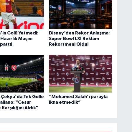
’in Golü Yetmedi:
Disney’den Rekor Anlaşma:
azırlık Maçını
Super Bowl LXI Reklam
pattı!
Rekortmeni Oldu!
 Çekya’da Tek Golle
“Mohamed Salah’ı parayla
taliano: "Cesur
ikna etmedik”
Karşılığını Aldık"