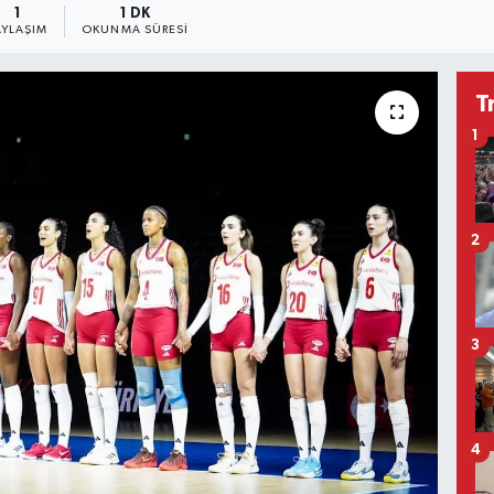
1
1 DK
AYLAŞIM
OKUNMA SÜRESI
T
1
2
3
4