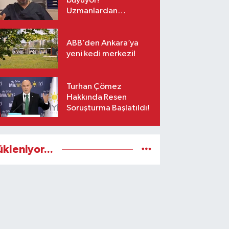
büyüyor!
Uzmanlardan
tatilcilere zehirli canlı
uyarısı
ABB’den Ankara’ya
yeni kedi merkezi!
Turhan Çömez
Hakkında Resen
Soruşturma Başlatıldı!
ükleniyor...