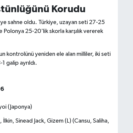
Üstünlüğünü Korudu
eye sahne oldu. Türkiye, uzayan seti 27-25
e Polonya 25-20'lik skorla karşılık vererek
ontrolünü yeniden ele alan milliler, iki seti
 galip ayrıldı.
26
yoi (Japonya)
 İlkin, Sinead Jack, Gizem (L) (Cansu, Saliha,