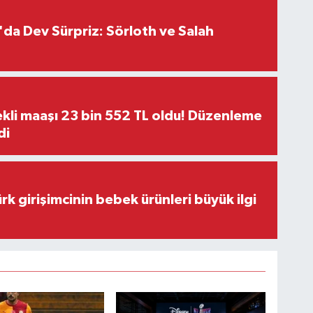
da Dev Sürpriz: Sörloth ve Salah
kli maaşı 23 bin 552 TL oldu! Düzenleme
di
rk girişimcinin bebek ürünleri büyük ilgi