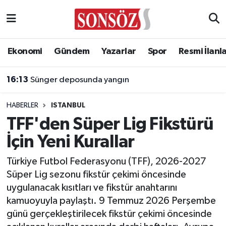
Asayiş
Ankara Nöbetçi Eczaneler
Ekonomi
Gündem
Yazarlar
Spor
Resmi İlanl
Astroloji & Burçlar
Ankara Hava Durumu
16:13
Sünger deposunda yangın
Bilim & Teknoloji
Ankara Namaz Vakitleri
HABERLER
ISTANBUL
Biyografi
Ankara Trafik Yoğunluk Haritası
TFF'den Süper Lig Fikstürü
İçin Yeni Kurallar
Çevre
Süper Lig Puan Durumu ve Fikstür
Türkiye Futbol Federasyonu (TFF), 2026-2027
Diğer
Tüm Manşetler
Süper Lig sezonu fikstür çekimi öncesinde
uygulanacak kısıtları ve fikstür anahtarını
Dünya
Son Dakika Haberleri
kamuoyuyla paylaştı. 9 Temmuz 2026 Perşembe
günü gerçekleştirilecek fikstür çekimi öncesinde
Eğitim
Haber Arşivi