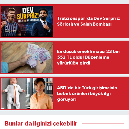
Trabzonspor'da Dev Sürpriz:
Sörloth ve Salah Bombası
En düşük emekli maaşı 23 bin
552 TL oldu! Düzenleme
yürürlüğe girdi
ABD’de bir Türk girişimcinin
bebek ürünleri büyük ilgi
görüyor!
Bunlar da ilginizi çekebilir