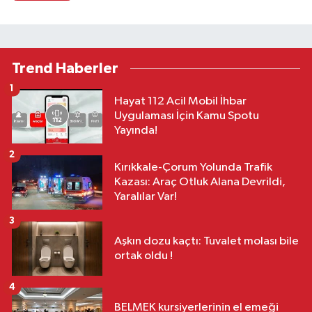
Trend Haberler
1
Hayat 112 Acil Mobil İhbar
Uygulaması İçin Kamu Spotu
Yayında!
2
Kırıkkale-Çorum Yolunda Trafik
Kazası: Araç Otluk Alana Devrildi,
Yaralılar Var!
3
Aşkın dozu kaçtı: Tuvalet molası bile
ortak oldu !
4
BELMEK kursiyerlerinin el emeği