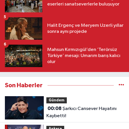
eserleri sanatseverlerle buluşuyor
5
Halit Ergenç ve Meryem Uzerli yıllar
sonra aynı projede
6
Mahsun Kırmızıgül’den ‘Terörsüz
Türkiye’ mesajı: Umarım barış kalıcı
olur
Son Haberler
Gündem
00:08
Şarkıcı Cansever Hayatını
Kaybetti!
Ankara