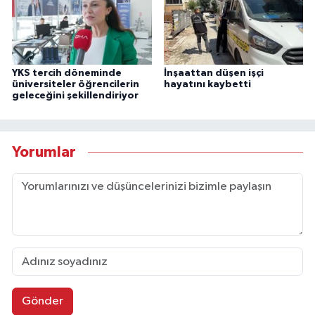
YKS tercih döneminde
İnşaattan düşen işçi
üniversiteler öğrencilerin
hayatını kaybetti
geleceğini şekillendiriyor
Yorumlar
Gönder