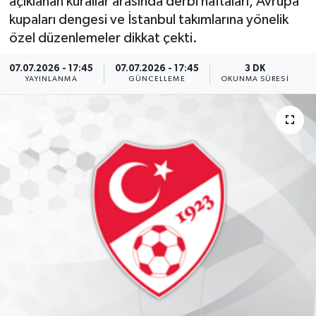
açıklanan kurallar arasında derbi haftaları, Avrupa
kupaları dengesi ve İstanbul takımlarına yönelik
Ekonomi
özel düzenlemeler dikkat çekti.
Eleman
07.07.2026 - 17:45
07.07.2026 - 17:45
3 DK
YAYINLANMA
GÜNCELLEME
OKUNMA SÜRESI
Emlak
Gündem
Gurme
Haber
İlçe Haberleri
Keşfet
Kültür & Sanat