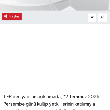
Magazin
Paylaş
-
+
A
A
Resmi İlanlar
Sağlık
Seri İlan
Siyaset
Sokak Hayvanlarını Sahiplendirme
Sonsöz Özel
TFF'den yapılan açıklamada, "2 Temmuz 2026
Spor
Perşembe günü kulüp yetkililerinin katılımıyla