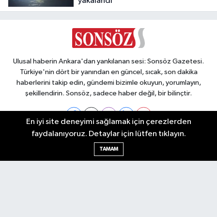
yakalandı
Ulusal haberin Ankara'dan yankılanan sesi: Sonsöz Gazetesi.
Türkiye'nin dört bir yanından en güncel, sıcak, son dakika
haberlerini takip edin, gündemi bizimle okuyun, yorumlayın,
şekillendirin. Sonsöz, sadece haber değil, bir bilinçtir.
En iyi site deneyimi sağlamak için çerezlerden
faydalanıyoruz. Detaylar için lütfen tıklayın.
Ankara Nöbetçi Eczaneler
TAMAM
Ankara Hava Durumu
Ankara Namaz Vakitleri
Ankara Trafik Yoğunluk Haritası
Puan Durumu ve Fikstür
Tüm Manşetler
Son Dakika Haberleri