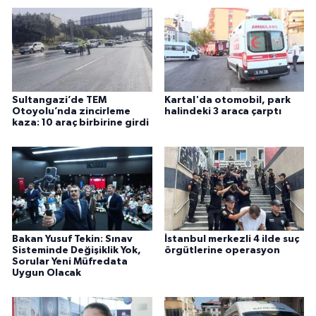
Sultangazi’de TEM
Kartal'da otomobil, park
Otoyolu’nda zincirleme
halindeki 3 araca çarptı
kaza: 10 araç birbirine girdi
Bakan Yusuf Tekin: Sınav
İstanbul merkezli 4 ilde suç
Sisteminde Değişiklik Yok,
örgütlerine operasyon
Sorular Yeni Müfredata
Uygun Olacak