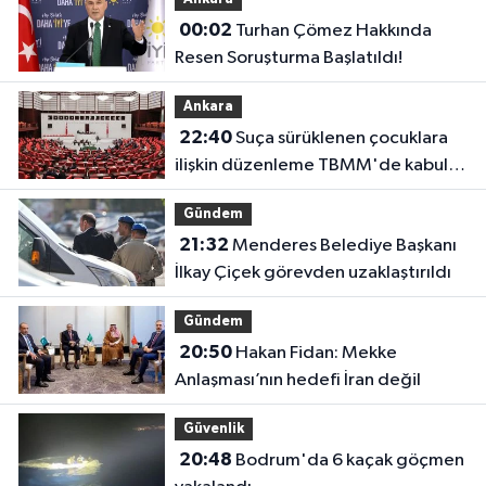
00:02
Turhan Çömez Hakkında
Resen Soruşturma Başlatıldı!
Ankara
22:40
Suça sürüklenen çocuklara
ilişkin düzenleme TBMM'de kabul
edildi
Gündem
21:32
Menderes Belediye Başkanı
İlkay Çiçek görevden uzaklaştırıldı
Gündem
20:50
Hakan Fidan: Mekke
Anlaşması’nın hedefi İran değil
Güvenlik
20:48
Bodrum'da 6 kaçak göçmen