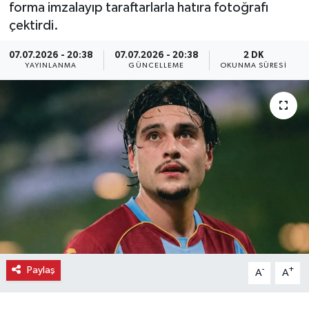
forma imzalayıp taraftarlarla hatıra fotoğrafı
çektirdi.
Ekonomi
07.07.2026 - 20:38
07.07.2026 - 20:38
2 DK
Eleman
YAYINLANMA
GÜNCELLEME
OKUNMA SÜRESI
Emlak
Gündem
Gurme
Haber
İlçe Haberleri
Paylaş
Keşfet
-
+
A
A
Kültür & Sanat