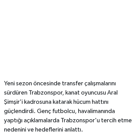
Magazin
Resmi İlanlar
Sağlık
Seri İlan
Siyaset
Yeni sezon öncesinde transfer çalışmalarını
sürdüren Trabzonspor, kanat oyuncusu Aral
Sokak Hayvanlarını Sahiplendirme
Şimşir'i kadrosuna katarak hücum hattını
Sonsöz Özel
güçlendirdi. Genç futbolcu, havalimanında
yaptığı açıklamalarda Trabzonspor'u tercih etme
Spor
nedenini ve hedeflerini anlattı.