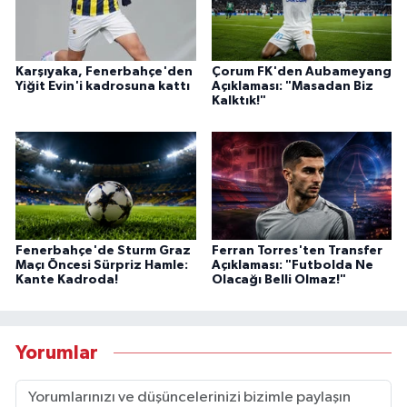
Karşıyaka, Fenerbahçe'den
Çorum FK'den Aubameyang
Yiğit Evin'i kadrosuna kattı
Açıklaması: "Masadan Biz
Kalktık!"
Fenerbahçe'de Sturm Graz
Ferran Torres'ten Transfer
Maçı Öncesi Sürpriz Hamle:
Açıklaması: "Futbolda Ne
Kante Kadroda!
Olacağı Belli Olmaz!"
Yorumlar