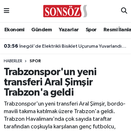
Asayiş
Ankara Nöbetçi Eczaneler
Ekonomi
Gündem
Yazarlar
Spor
Resmi İlanl
Astroloji & Burçlar
Ankara Hava Durumu
03:56
İnegöl'de Elektrikli Bisiklet Uçuruma Yuvarlandı: 3 Çocuk Yaralandı!
Bilim & Teknoloji
Ankara Namaz Vakitleri
HABERLER
SPOR
Biyografi
Ankara Trafik Yoğunluk Haritası
Trabzonspor'un yeni
transferi Aral Şimşir
Çevre
Süper Lig Puan Durumu ve Fikstür
Trabzon'a geldi
Diğer
Tüm Manşetler
Trabzonspor'un yeni transferi Aral Şimşir, bordo-
mavili takıma katılmak üzere Trabzon'a geldi.
Dünya
Son Dakika Haberleri
Trabzon Havalimanı'nda çok sayıda taraftar
tarafından coşkuyla karşılanan genç futbolcu,
Eğitim
Haber Arşivi