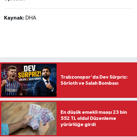
Kaynak:
DHA
Trabzonspor'da Dev Sürpriz:
Sörloth ve Salah Bombası
En düşük emekli maaşı 23 bin
552 TL oldu! Düzenleme
yürürlüğe girdi