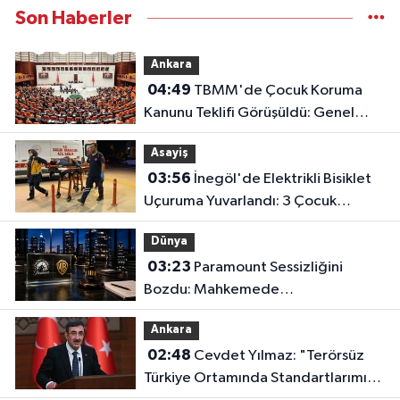
Son Haberler
Ankara
04:49
TBMM'de Çocuk Koruma
Kanunu Teklifi Görüşüldü: Genel
Kurul Tamamlandı!
Asayiş
03:56
İnegöl'de Elektrikli Bisiklet
Uçuruma Yuvarlandı: 3 Çocuk
Yaralandı!
Dünya
03:23
Paramount Sessizliğini
Bozdu: Mahkemede
Kazanacağımıza İnanıyoruz!
Ankara
02:48
Cevdet Yılmaz: "Terörsüz
Türkiye Ortamında Standartlarımızı