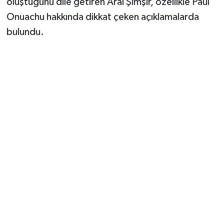
oluştuğunu dile getiren Aral Şimşir, özellikle Paul
Onuachu hakkında dikkat çeken açıklamalarda
bulundu.