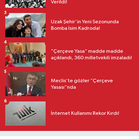
Verildi!
3
Uzak Şehir'in Yeni Sezonunda
Bomba İsim Kadroda!
4
"Çerçeve Yasa” madde madde
açıklandı, 360 milletvekili imzaladı!
5
Meclis’te gözler “Çerçeve
Yasası”nda
6
İnternet Kullanımı Rekor Kırdı!