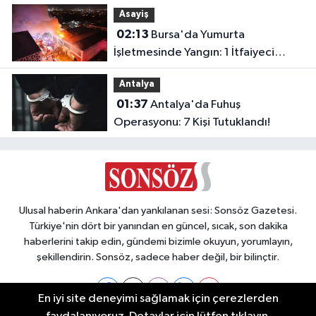
Yükselteceğiz"
Asayiş
02:13
Bursa'da Yumurta
İşletmesinde Yangın: 1 İtfaiyeci
Dumandan Etkilendi
Antalya
01:37
Antalya'da Fuhuş
Operasyonu: 7 Kişi Tutuklandı!
Ulusal haberin Ankara'dan yankılanan sesi: Sonsöz Gazetesi.
Türkiye'nin dört bir yanından en güncel, sıcak, son dakika
haberlerini takip edin, gündemi bizimle okuyun, yorumlayın,
şekillendirin. Sonsöz, sadece haber değil, bir bilinçtir.
En iyi site deneyimi sağlamak için çerezlerden