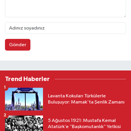
Gönder
Trend Haberler
1
Lavanta Kokuları Türkülerle
Buluşuyor: Mamak'ta Şenlik Zamanı
2
5 Ağustos 1921: Mustafa Kemal
Atatürk’e “Başkomutanlık” Yetkisi