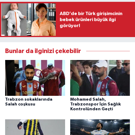
ABD’de bir Türk girişimcinin
bebek ürünleri büyük ilgi
görüyor!
Bunlar da ilginizi çekebilir
Trabzon sokaklarında
Mohamed Salah,
Salah coşkusu
Trabzonspor İçin Sağlık
Kontrolünden Geçti