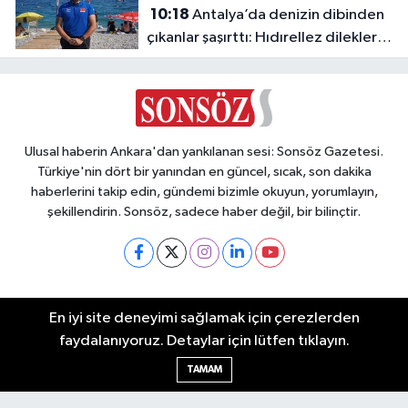
10:18
Antalya’da denizin dibinden
çıkanlar şaşırttı: Hıdırellez dilekleri
bile aylardır orada
Ulusal haberin Ankara'dan yankılanan sesi: Sonsöz Gazetesi.
Türkiye'nin dört bir yanından en güncel, sıcak, son dakika
haberlerini takip edin, gündemi bizimle okuyun, yorumlayın,
şekillendirin. Sonsöz, sadece haber değil, bir bilinçtir.
Ankara Nöbetçi Eczaneler
En iyi site deneyimi sağlamak için çerezlerden
Ankara Hava Durumu
faydalanıyoruz. Detaylar için lütfen tıklayın.
Ankara Namaz Vakitleri
Ankara Trafik Yoğunluk Haritası
TAMAM
Puan Durumu ve Fikstür