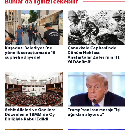
Bunlar da ilginizi çekebilir
Kuşadası Belediyesi'ne
Çanakkale Cephesi’nde
yönelik soruşturmada 16
Dönüm Noktası:
şüpheli adliyede!
Anafartalar Zaferi’nin 111.
Yıl Dönümü!
Şehit Aileleri ve Gazilere
Trump'tan İran mesajı: "İşi
Düzenleme TBMM'de Oy
ağırdan alıyoruz"
Birliğiyle Kabul Edildi