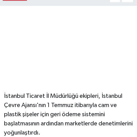
Magazin
Resmi İlanlar
Sağlık
Seri İlan
Siyaset
Sokak Hayvanlarını Sahiplendirme
İstanbul Ticaret İl Müdürlüğü ekipleri, İstanbul
Çevre Ajansı'nın 1 Temmuz itibarıyla cam ve
Sonsöz Özel
plastik şişeler için geri ödeme sistemini
başlatmasının ardından marketlerde denetimlerini
Spor
yoğunlaştırdı.