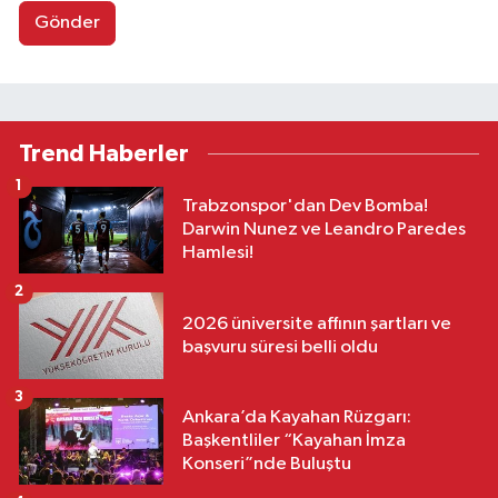
Gönder
Trend Haberler
1
Trabzonspor'dan Dev Bomba!
Darwin Nunez ve Leandro Paredes
Hamlesi!
2
2026 üniversite affının şartları ve
başvuru süresi belli oldu
3
Ankara’da Kayahan Rüzgarı:
Başkentliler “Kayahan İmza
Konseri”nde Buluştu