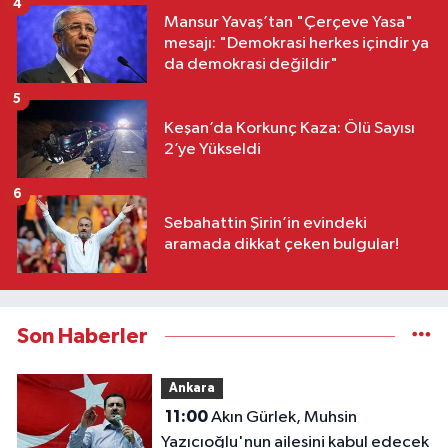
4
Mansur Yavaş’tan "Çerçeve Yasa"
mesajı: "Demokrasi herkes içindir ya
da demokrasi değildir"
5
Keşan’da Korkunç Kaza: Ölü Sayısı
2’ye Yükseldi
6
Sebahattin Şirin’in evindeki
aramada dikkat çeken bulgular!
Son Haberler
Ankara
11:00
Akın Gürlek, Muhsin
Yazıcıoğlu'nun ailesini kabul edecek