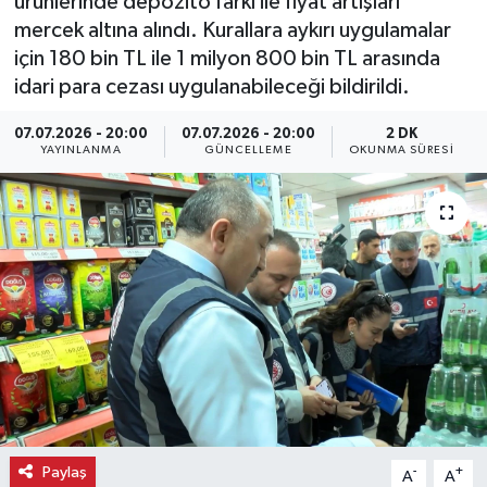
ürünlerinde depozito farkı ile fiyat artışları
mercek altına alındı. Kurallara aykırı uygulamalar
Ekonomi
için 180 bin TL ile 1 milyon 800 bin TL arasında
idari para cezası uygulanabileceği bildirildi.
Eleman
07.07.2026 - 20:00
07.07.2026 - 20:00
2 DK
Emlak
YAYINLANMA
GÜNCELLEME
OKUNMA SÜRESI
Gündem
Gurme
Haber
İlçe Haberleri
Keşfet
Paylaş
-
+
A
A
Kültür & Sanat