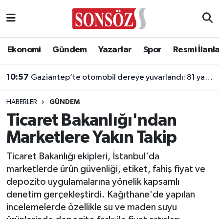
Asayiş
Ankara Nöbetçi Eczaneler
Ekonomi
Gündem
Yazarlar
Spor
Resmi İlanl
Astroloji & Burçlar
Ankara Hava Durumu
10:57
Gaziantep’te otomobil dereye yuvarlandı: 81 yaşındaki sürücü yaralandı
Bilim & Teknoloji
Ankara Namaz Vakitleri
HABERLER
GÜNDEM
Biyografi
Ankara Trafik Yoğunluk Haritası
Ticaret Bakanlığı'ndan
Marketlere Yakın Takip
Çevre
Süper Lig Puan Durumu ve Fikstür
Ticaret Bakanlığı ekipleri, İstanbul'da
Diğer
Tüm Manşetler
marketlerde ürün güvenliği, etiket, fahiş fiyat ve
depozito uygulamalarına yönelik kapsamlı
Dünya
Son Dakika Haberleri
denetim gerçekleştirdi. Kağıthane'de yapılan
incelemelerde özellikle su ve maden suyu
Eğitim
Haber Arşivi