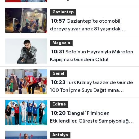
Gaziantep
10:57
Gaziantep’te otomobil
dereye yuvarlandı: 81 yaşındaki
sürücü yaralandı
Magazin
10:31
Sefo’nun Hayranıyla Mikrofon
Kapışması Gündem Oldu!
Genel
10:23
Türk Kızılay Gazze’de Günde
100 Ton İçme Suyu Dağıtımına
Başladı
Edirne
10:20
‘Dangal’ Filminden
Etkilendiler, Güreşte Şampiyonluğa
Doymadılar!
Antalya