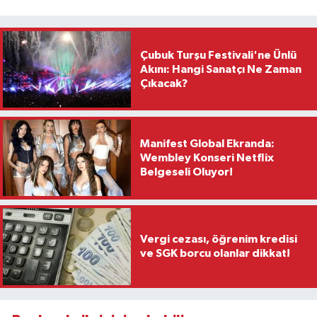
Çubuk Turşu Festivali'ne Ünlü
Akını: Hangi Sanatçı Ne Zaman
Çıkacak?
Manifest Global Ekranda:
Wembley Konseri Netflix
Belgeseli Oluyor!
Vergi cezası, öğrenim kredisi
ve SGK borcu olanlar dikkat!