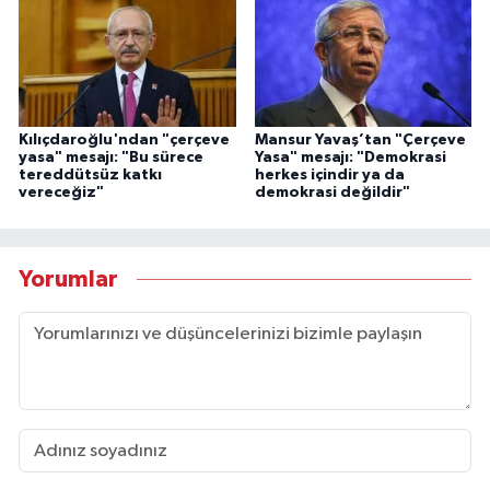
Kılıçdaroğlu'ndan "çerçeve
Mansur Yavaş’tan "Çerçeve
yasa" mesajı: "Bu sürece
Yasa" mesajı: "Demokrasi
tereddütsüz katkı
herkes içindir ya da
vereceğiz"
demokrasi değildir"
Yorumlar