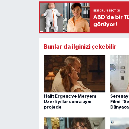
EDITÖRÜN SEÇTIĞI
ABD’de bir Tü
görüyor!
Bunlar da ilginizi çekebilir
Halit Ergenç ve Meryem
Serenay 
Uzerli yıllar sonra aynı
Filmi “S
projede
Dünyaca