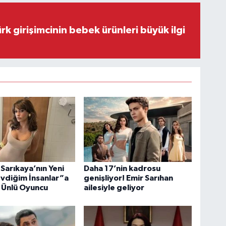
rk girişimcinin bebek ürünleri büyük ilgi
Sarıkaya’nın Yeni
Daha 17’nin kadrosu
evdiğim İnsanlar”a
genişliyor! Emir Sarıhan
 Ünlü Oyuncu
ailesiyle geliyor