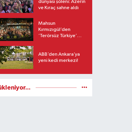
dünyası şöleni: Azerin
ve Kıraç sahne aldı
Mahsun
Kırmızıgül’den
‘Terörsüz Türkiye’
mesajı: Umarım barış
kalıcı olur
ABB’den Ankara’ya
yeni kedi merkezi!
ükleniyor...