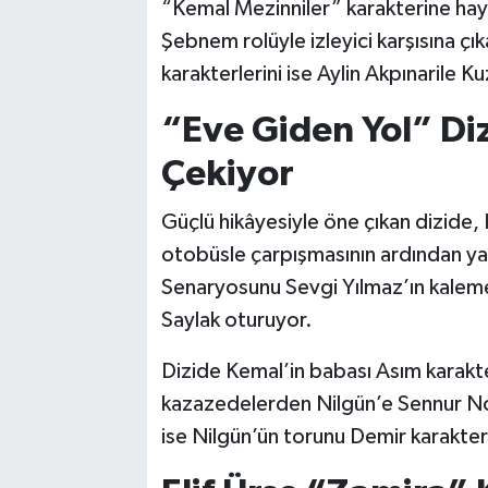
“Kemal Mezinniler” karakterine haya
Şebnem rolüyle izleyici karşısına çık
karakterlerini ise Aylin Akpınarile 
“Eve Giden Yol” Di
Çekiyor
Güçlü hikâyesiyle öne çıkan dizide, 
otobüsle çarpışmasının ardından yaş
Senaryosunu Sevgi Yılmaz’ın kaleme
Saylak oturuyor.
Dizide Kemal’in babası Asım karakte
kazazedelerden Nilgün’e Sennur N
ise Nilgün’ün torunu Demir karakter