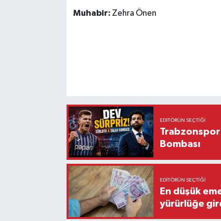
Muhabir:
Zehra Önen
EDITÖRÜN SEÇTIĞI
Trabzonspor'
Bombası
EDITÖRÜN SEÇTIĞI
En düşük eme
yürürlüğe gir