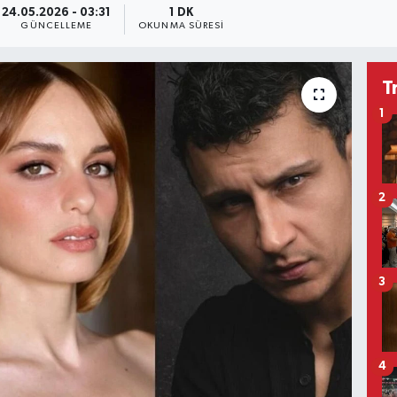
24.05.2026 - 03:31
1 DK
GÜNCELLEME
OKUNMA SÜRESI
T
1
2
3
4