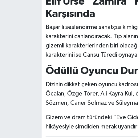
Elif Ürse “Zamira” K
Karşısında
Başarılı seslendirme sanatçısı kimliğ
karakterini canlandıracak. Tıp alanın
gizemli karakterlerinden biri olacağ
karakterini ise Cansu Türedi oynaya
Ödüllü Oyuncu Du
Dizinin dikkat çeken oyuncu kadro
Öcalan, Özge Törer, Ali Kayra Kul, 
Sözmen, Caner Solmaz ve Süleyman 
Gizem ve dram türündeki “Eve Giden
hikâyesiyle şimdiden merak uyandır