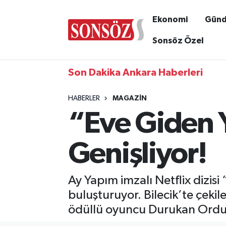
Ekonomi
Gün
Sonsöz Özel
Son Dakika Ankara Haberleri
HABERLER
MAGAZIN
“Eve Giden Y
Genişliyor!
Ay Yapım imzalı Netflix dizis
buluşturuyor. Bilecik’te çeki
ödüllü oyuncu Durukan Ordu d