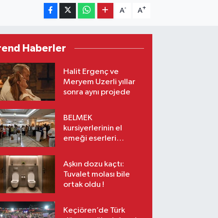
-
+
A
A
rend Haberler
Halit Ergenç ve
Meryem Uzerli yıllar
sonra aynı projede
BELMEK
kursiyerlerinin el
emeği eserleri
sanatseverlerle
buluşuyor
Aşkın dozu kaçtı:
Tuvalet molası bile
ortak oldu !
Keçiören’de Türk