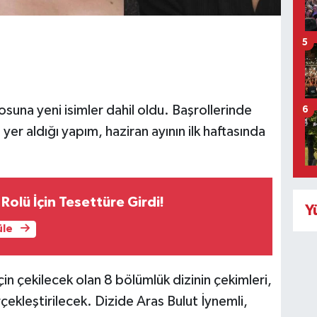
5
suna yeni isimler dahil oldu. Başrollerinde
6
yer aldığı yapım, haziran ayının ilk haftasında
Rolü İçin Tesettüre Girdi!
Y
üle
çin çekilecek olan 8 bölümlük dizinin çekimleri,
rçekleştirilecek. Dizide Aras Bulut İynemli,