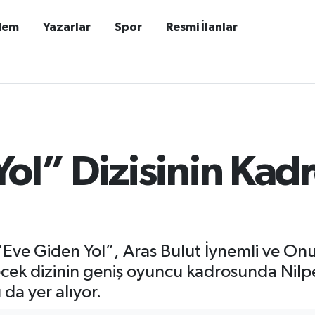
dem
Yazarlar
Spor
Resmi İlanlar
ol” Dizisinin Kad
i “Eve Giden Yol”, Aras Bulut İynemli ve On
lecek dizinin geniş oyuncu kadrosunda Nilpe
a yer alıyor.