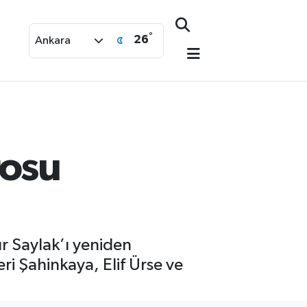
°
26
Ankara
rosu
ur Saylak’ı yeniden
ri Şahinkaya, Elif Ürse ve