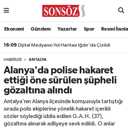
Asayiş
Ankara Nöbetçi Eczaneler
Ekonomi
Gündem
Yazarlar
Spor
Resmi İlanl
Astroloji & Burçlar
Ankara Hava Durumu
16:09
Dijital Medyanın Yol Haritası Iğdır'da Çizildi
Bilim & Teknoloji
Ankara Namaz Vakitleri
HABERLER
ANTALYA
Biyografi
Ankara Trafik Yoğunluk Haritası
Alanya'da polise hakaret
ettiği öne sürülen şüpheli
Çevre
Süper Lig Puan Durumu ve Fikstür
gözaltına alındı
Diğer
Tüm Manşetler
Antalya'nın Alanya ilçesinde komşusuyla tartıştığı
sırada polis ekiplerine yönelik hakaret içerikli
Dünya
Son Dakika Haberleri
sözler söylediği iddia edilen G.A.H. (37),
gözaltına alınarak adliyeye sevk edildi. O anlar
Eğitim
Haber Arşivi