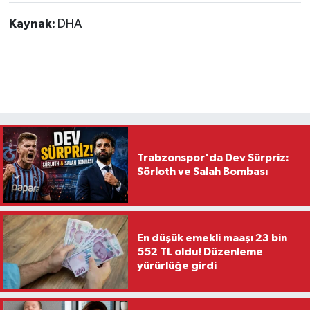
Kaynak:
DHA
Trabzonspor'da Dev Sürpriz:
Sörloth ve Salah Bombası
En düşük emekli maaşı 23 bin
552 TL oldu! Düzenleme
yürürlüğe girdi