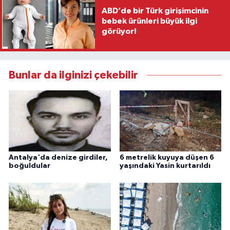
ABD’de bir Türk girişimcinin
bebek ürünleri büyük ilgi
görüyor!
Bunlar da ilginizi çekebilir
Antalya'da denize girdiler,
6 metrelik kuyuya düşen 6
boğuldular
yaşındaki Yasin kurtarıldı