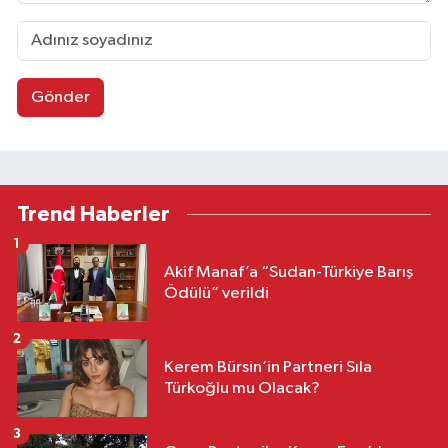
Gönder
Trend Haberler
1
Akif Manaf’a “Sudan-Türkiye Barış
Ödülü” verildi
2
Kerem Bürsin’in Partneri Sıla
Türkoğlu mu Olacak?
3