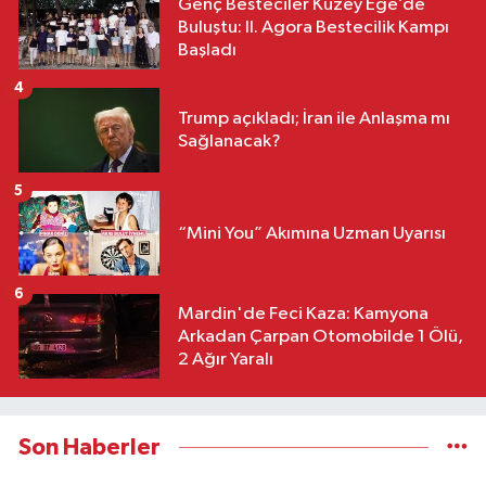
Genç Besteciler Kuzey Ege’de
Buluştu: II. Agora Bestecilik Kampı
Başladı
4
Trump açıkladı; İran ile Anlaşma mı
Sağlanacak?
5
“Mini You” Akımına Uzman Uyarısı
6
Mardin'de Feci Kaza: Kamyona
Arkadan Çarpan Otomobilde 1 Ölü,
2 Ağır Yaralı
Son Haberler