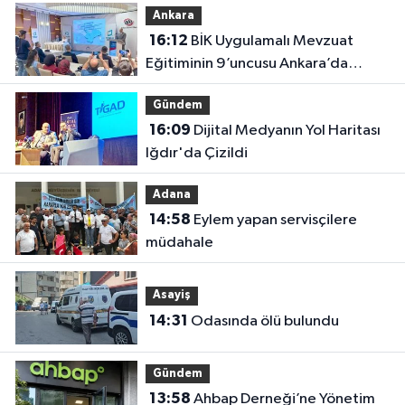
Ankara
16:12
BİK Uygulamalı Mevzuat
Eğitiminin 9’uncusu Ankara’da
yapıldı
Gündem
16:09
Dijital Medyanın Yol Haritası
Iğdır'da Çizildi
Adana
14:58
Eylem yapan servisçilere
müdahale
Asayiş
14:31
Odasında ölü bulundu
Gündem
13:58
Ahbap Derneği’ne Yönetim