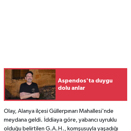
Magazin
Resmi İlanlar
Sağlık
Seri İlan
Siyaset
Aspendos'ta duygu
dolu anlar
Sokak Hayvanlarını Sahiplendirme
Sonsöz Özel
Olay, Alanya ilçesi Güllerpınarı Mahallesi'nde
Spor
meydana geldi. İddiaya göre, yabancı uyruklu
olduğu belirtilen G.A.H., komşusuyla yaşadığı