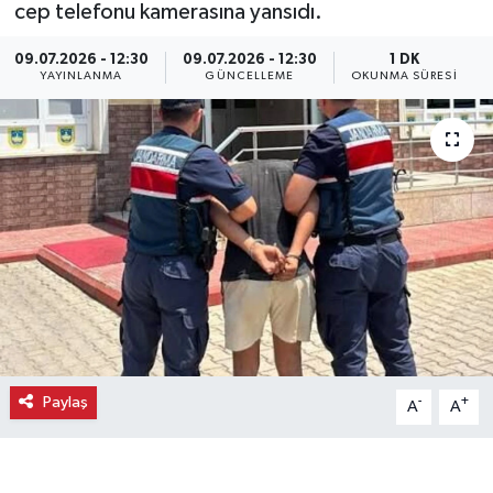
cep telefonu kamerasına yansıdı.
Ekonomi
09.07.2026 - 12:30
09.07.2026 - 12:30
1 DK
YAYINLANMA
GÜNCELLEME
OKUNMA SÜRESI
Eleman
Emlak
Gündem
Gurme
Haber
İlçe Haberleri
Paylaş
-
+
A
A
Keşfet
Kültür & Sanat