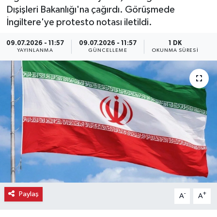
Dışişleri Bakanlığı'na çağırdı. Görüşmede
Ekonomi
İngiltere'ye protesto notası iletildi.
Eleman
09.07.2026 - 11:57
09.07.2026 - 11:57
1 DK
YAYINLANMA
GÜNCELLEME
OKUNMA SÜRESI
Emlak
Gündem
Gurme
Haber
İlçe Haberleri
Keşfet
Paylaş
-
+
A
A
Kültür & Sanat