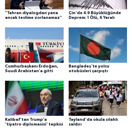
"Tahran diyalogdan yana
Çin'de 4.9 Büyüklüğünde
ancak teslime zorlanamaz"
Deprem: 1 Ölü, 6 Yaralı
Cumhurbaşkanı Erdoğan,
Bangladeş'te yolcu
Suudi Arabistan’a gitti
otobüsleri çarpıştı
Kalibaf’tan Trump’a
Tayland'da okula silahlı
‘tiyatro diplomasisi’ tepkisi
saldırı