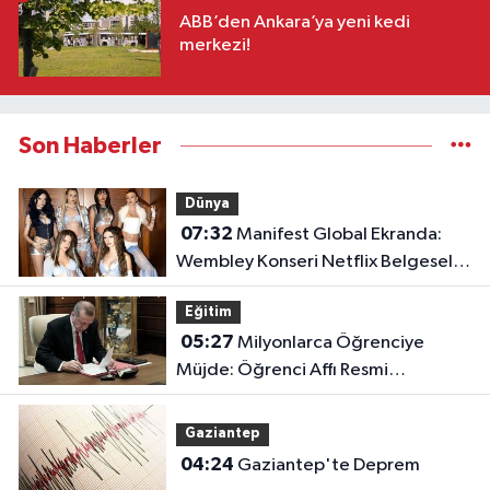
ABB’den Ankara’ya yeni kedi
merkezi!
Son Haberler
Dünya
07:32
Manifest Global Ekranda:
Wembley Konseri Netflix Belgeseli
Oluyor!
Eğitim
05:27
Milyonlarca Öğrenciye
Müjde: Öğrenci Affı Resmi
Gazete'de Yayımlandı!
Gaziantep
04:24
Gaziantep'te Deprem