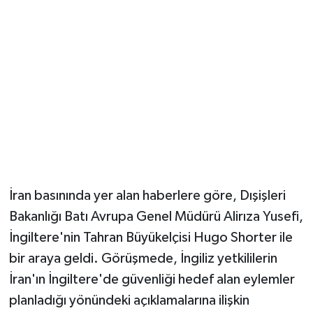
Magazin
Resmi İlanlar
Sağlık
Seri İlan
Siyaset
İran basınında yer alan haberlere göre, Dışişleri
Sokak Hayvanlarını Sahiplendirme
Bakanlığı Batı Avrupa Genel Müdürü Alirıza Yusefi,
İngiltere'nin Tahran Büyükelçisi Hugo Shorter ile
Sonsöz Özel
bir araya geldi. Görüşmede, İngiliz yetkililerin
İran'ın İngiltere'de güvenliği hedef alan eylemler
Spor
planladığı yönündeki açıklamalarına ilişkin