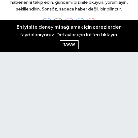
haberlerini takip edin, gündemi bizimle okuyun, yorumlayın,
şekillendirin. Sonsöz, sadece haber değil, bir bilinçtir.
En iyi site deneyimi sağlamak için çerezlerden
faydalanıyoruz. Detaylar için lütfen tıklayın.
Ankara Nöbetçi Eczaneler
TAMAM
Ankara Hava Durumu
Ankara Namaz Vakitleri
Ankara Trafik Yoğunluk Haritası
Puan Durumu ve Fikstür
Tüm Manşetler
Son Dakika Haberleri
Haber Arşivi
Künye
Ekonomi
Gündem
Yazarlar
Spor
Politika
Magazin
Gündem
Asayiş
Sonsöz Özel