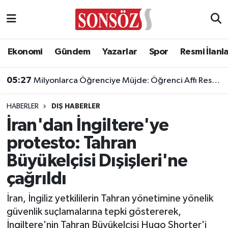
Asayiş
Ankara Nöbetçi Eczaneler
Ekonomi
Gündem
Yazarlar
Spor
Resmi İlanl
Astroloji & Burçlar
Ankara Hava Durumu
05:27
Milyonlarca Öğrenciye Müjde: Öğrenci Affı Resmi Gazete'de Yayımlandı!
Bilim & Teknoloji
Ankara Namaz Vakitleri
HABERLER
DIŞ HABERLER
Biyografi
Ankara Trafik Yoğunluk Haritası
İran'dan İngiltere'ye
protesto: Tahran
Çevre
Süper Lig Puan Durumu ve Fikstür
Büyükelçisi Dışişleri'ne
Diğer
Tüm Manşetler
çağrıldı
Dünya
Son Dakika Haberleri
İran, İngiliz yetkililerin Tahran yönetimine yönelik
güvenlik suçlamalarına tepki göstererek,
Eğitim
Haber Arşivi
İngiltere'nin Tahran Büyükelçisi Hugo Shorter'i