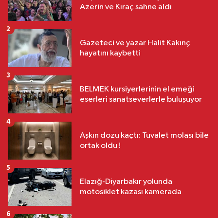
Azerin ve Kıraç sahne aldı
2
Gazeteci ve yazar Halit Kakınç
hayatını kaybetti
3
BELMEK kursiyerlerinin el emeği
eserleri sanatseverlerle buluşuyor
4
Aşkın dozu kaçtı: Tuvalet molası bile
ortak oldu !
5
Elazığ-Diyarbakır yolunda
motosiklet kazası kamerada
6