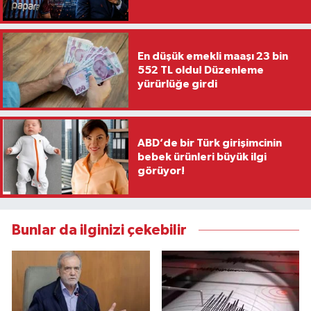
En düşük emekli maaşı 23 bin
552 TL oldu! Düzenleme
yürürlüğe girdi
ABD’de bir Türk girişimcinin
bebek ürünleri büyük ilgi
görüyor!
Bunlar da ilginizi çekebilir