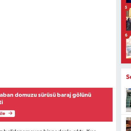
5
6
S
aban domuzu sürüsü baraj gölünü
ti
üle