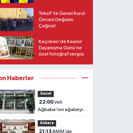
Yetişiyor!
Teksif'te Genel Kurul
Öncesi Değişim
Çağrısı!
Keçiören’de Keşmir
Dayanışma Günü’ne
özel fotoğraf sergisi
on Haberler
Genel
22:00
Veli
Ağbaba'nın ağabeyi
tutuklandı
Ankara
21:13
BMM’de