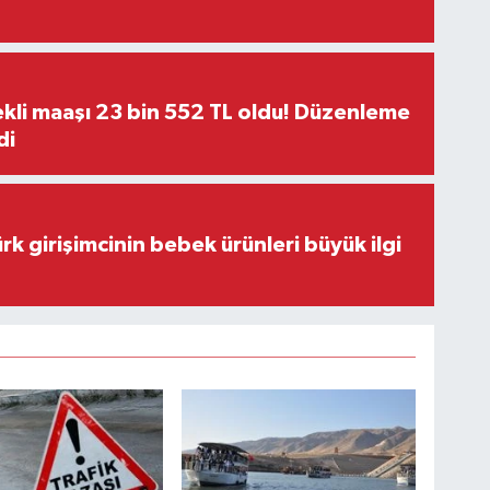
kli maaşı 23 bin 552 TL oldu! Düzenleme
di
rk girişimcinin bebek ürünleri büyük ilgi