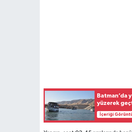
Magazin
Resmi İlanlar
Sağlık
Seri İlan
Siyaset
Sokak Hayvanlarını Sahiplendirme
Batman’da y
yüzerek geç
Sonsöz Özel
İçeriği Görünt
Spor