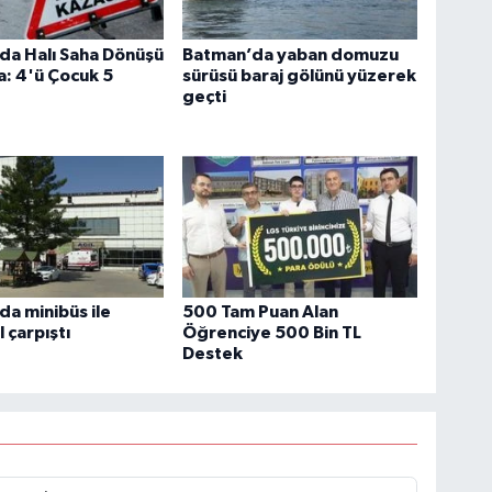
da Halı Saha Dönüşü
Batman’da yaban domuzu
a: 4'ü Çocuk 5
sürüsü baraj gölünü yüzerek
geçti
a minibüs ile
500 Tam Puan Alan
 çarpıştı
Öğrenciye 500 Bin TL
Destek