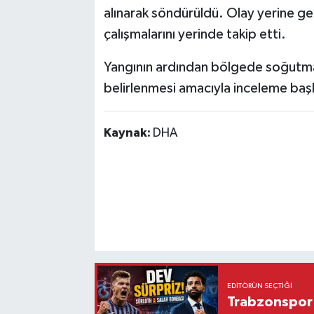
alınarak söndürüldü. Olay yerine g
çalışmalarını yerinde takip etti.
Yangının ardından bölgede soğutma ç
belirlenmesi amacıyla inceleme başla
Kaynak:
DHA
EDITÖRÜN SEÇTIĞI
Trabzonspor'