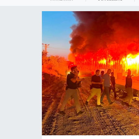
Ekonomi
Eleman
Emlak
Gündem
Gurme
Haber
İlçe Haberleri
Keşfet
Kültür & Sanat