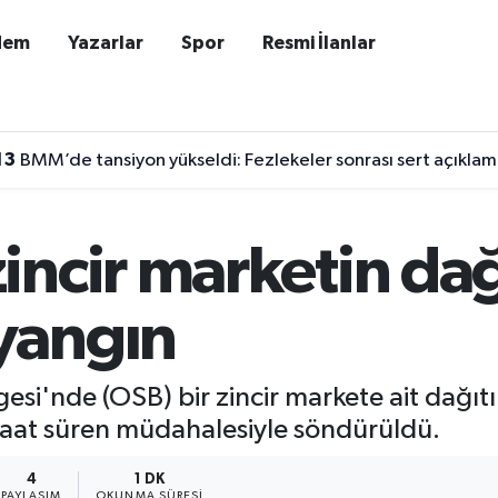
dem
Yazarlar
Spor
Resmi İlanlar
13
BMM’de tansiyon yükseldi: Fezlekeler sonrası sert açıklam
incir marketin da
yangın
si'nde (OSB) bir zincir markete ait dağı
ki saat süren müdahalesiyle söndürüldü.
4
1 DK
PAYLAŞIM
OKUNMA SÜRESI