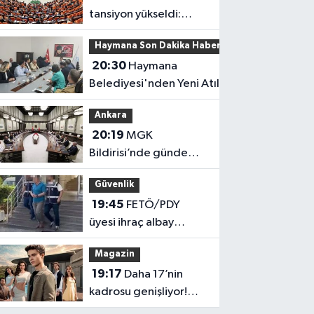
tansiyon yükseldi:
Fezlekeler sonrası sert
Haymana Son Dakika Haberleri
açıklamalar
20:30
Haymana
Belediyesi'nden Yeni Atılım!
Ankara
20:19
MGK
Bildirisi’nde gündem
yoğun!
Güvenlik
19:45
FETÖ/PDY
üyesi ihraç albay
yakalandı
Magazin
19:17
Daha 17’nin
kadrosu genişliyor!
Emir Sarıhan ailesiyle