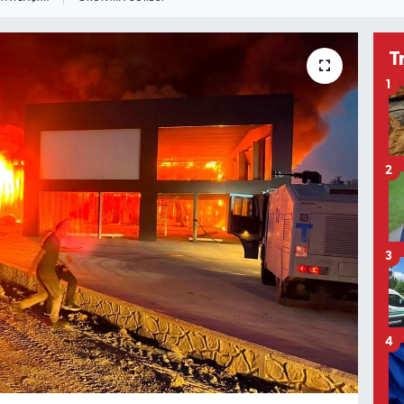
T
1
2
3
4