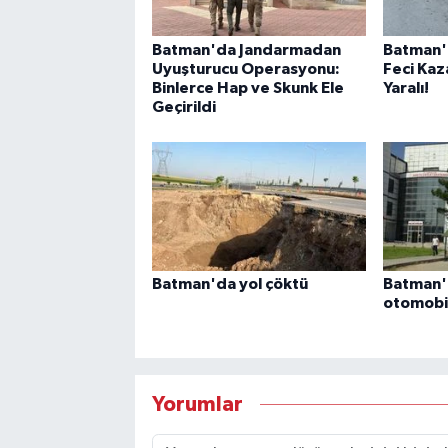
Batman'da Jandarmadan
Batman'
Uyuşturucu Operasyonu:
Feci Kaz
Binlerce Hap ve Skunk Ele
Yaralı!
Geçirildi
Batman'da yol çöktü
Batman'd
otomobil
Yorumlar