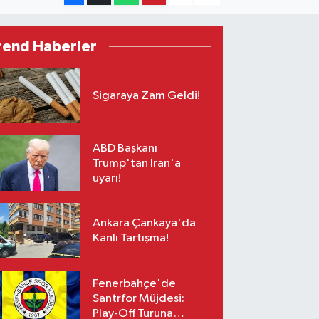
rend Haberler
Sigaraya Zam Geldi!
ABD Başkanı
Trump'tan İran'a
uyarı!
Ankara Çankaya'da
Kanlı Tartışma!
Fenerbahçe'de
Santrfor Müjdesi:
Play-Off Turuna