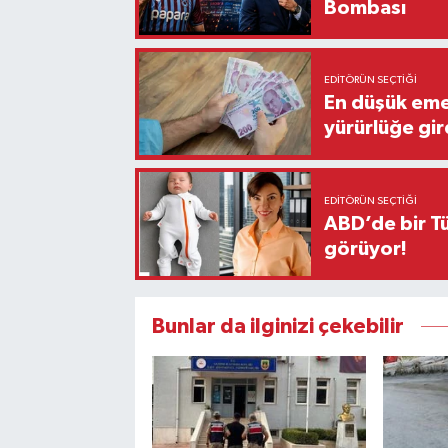
Bombası
EDITÖRÜN SEÇTIĞI
En düşük eme
yürürlüğe gir
EDITÖRÜN SEÇTIĞI
ABD’de bir Tü
görüyor!
Bunlar da ilginizi çekebilir