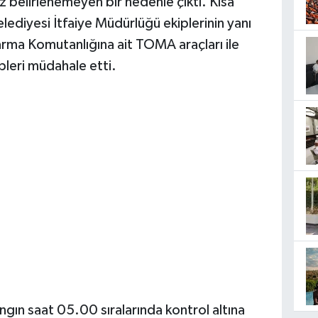
z belirlenemeyen bir nedenle çıktı. Kısa
ediyesi İtfaiye Müdürlüğü ekiplerinin yanı
darma Komutanlığına ait TOMA araçları ile
ipleri müdahale etti.
ngın saat 05.00 sıralarında kontrol altına