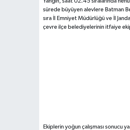
Yangın, saat 02.45 sıralarında henü
Vasıta
sürede büyüyen alevlere Batman Bel
Yaşam
sıra İl Emniyet Müdürlüğü ve İl Jan
çevre ilçe belediyelerinin itfaiye ek
Ekiplerin yoğun çalışması sonucu ya