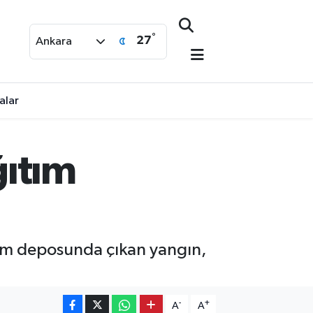
°
27
Ankara
alar
ğıtım
tım deposunda çıkan yangın,
-
+
A
A