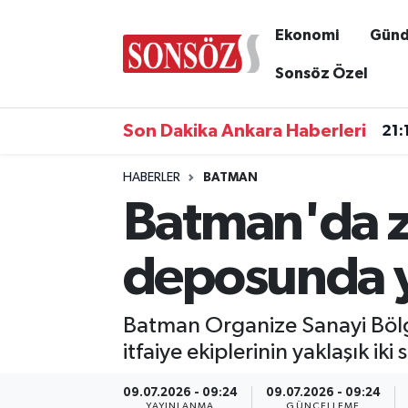
Ekonomi
Gün
Asayiş
Ankara Nöbetçi Eczaneler
Sonsöz Özel
Astroloji & Burçlar
Ankara Hava Durumu
Son Dakika Ankara Haberleri
21:
Bilim & Teknoloji
Ankara Namaz Vakitleri
HABERLER
BATMAN
Batman'da z
Biyografi
Ankara Trafik Yoğunluk Haritası
Çevre
Süper Lig Puan Durumu ve Fikstür
deposunda 
Diğer
Tüm Manşetler
Batman Organize Sanayi Bölge
Dünya
Son Dakika Haberleri
itfaiye ekiplerinin yaklaşık i
Eğitim
Haber Arşivi
09.07.2026 - 09:24
09.07.2026 - 09:24
YAYINLANMA
GÜNCELLEME