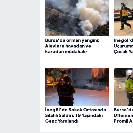
Bursa’da orman yangını:
İnegöl'de
Alevlere havadan ve
Uçuruma 
karadan müdahale
Çocuk Ya
İnegöl'de Sokak Ortasında
Bursa'd
Silahlı Saldırı: 19 Yaşındaki
Üflememe
Genç Yaralandı
Promil Al