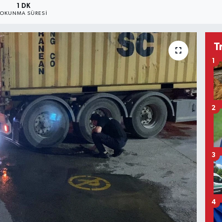
1 DK
OKUNMA SÜRESI
T
1
2
3
4