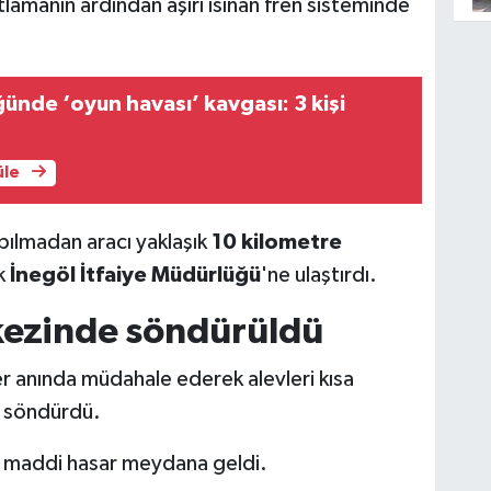
tlamanın ardından aşırı ısınan fren sisteminde
ünde ‘oyun havası’ kavgası: 3 kişi
üle
pılmadan aracı yaklaşık
10 kilometre
k
İnegöl İtfaiye Müdürlüğü
'ne ulaştırdı.
kezinde söndürüldü
er anında müdahale ederek alevleri kısa
ı söndürdü.
 maddi hasar meydana geldi.