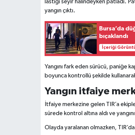
lastiği seyir halindeyken patladı. Pa
yangın çıktı.
Bursa’da düğ
bıçaklandı
İçeriği Görünt
Yangını fark eden sürücü, paniğe ka
boyunca kontrollü şekilde kullanara
Yangın itfaiye mer
İtfaiye merkezine gelen TIR’a ekipl
sürede kontrol altına aldı ve yangın
Olayda yaralanan olmazken, TIR’da