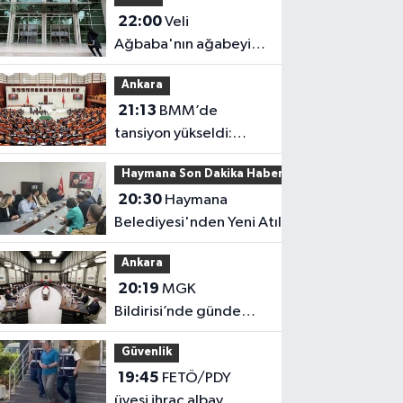
22:00
Veli
Ağbaba'nın ağabeyi
tutuklandı
Ankara
21:13
BMM’de
tansiyon yükseldi:
Fezlekeler sonrası sert
Haymana Son Dakika Haberleri
açıklamalar
20:30
Haymana
Belediyesi'nden Yeni Atılım!
Ankara
20:19
MGK
Bildirisi’nde gündem
yoğun!
Güvenlik
19:45
FETÖ/PDY
üyesi ihraç albay