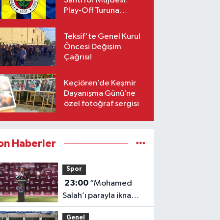
Santrfor Müjdesi:
Play-Off Turuna
Yetişiyor!
Teksif'te Genel Kurul
Öncesi Değişim
Çağrısı!
Keçiören’de Keşmir
Dayanışma Günü’ne
özel fotoğraf sergisi
on Haberler
Spor
23:00
“Mohamed
Salah’ı parayla ikna
etmedik”
Genel