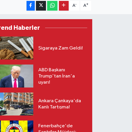
-
+
A
A
rend Haberler
Sigaraya Zam Geldi!
ABD Başkanı
Trump'tan İran'a
uyarı!
Ankara Çankaya'da
Kanlı Tartışma!
Fenerbahçe'de