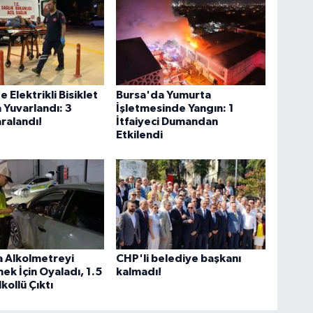
 Elektrikli Bisiklet
Bursa'da Yumurta
Yuvarlandı: 3
İşletmesinde Yangın: 1
ralandı!
İtfaiyeci Dumandan
Etkilendi
a Alkolmetreyi
CHP'li belediye başkanı
k İçin Oyaladı, 1.5
kalmadı!
kollü Çıktı