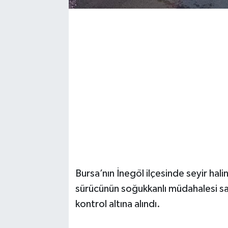
Magazin
Resmi İlanlar
Sağlık
Seri İlan
Siyaset
Sokak Hayvanlarını Sahiplendirme
Bursa’nın İnegöl ilçesinde seyir hali
Sonsöz Özel
sürücünün soğukkanlı müdahalesi s
kontrol altına alındı.
Spor