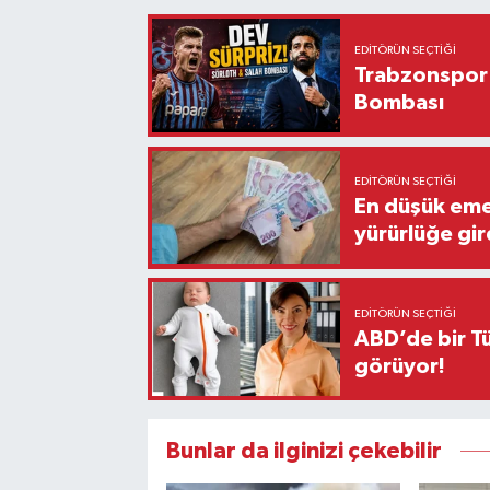
EDITÖRÜN SEÇTIĞI
Trabzonspor'
Bombası
EDITÖRÜN SEÇTIĞI
En düşük eme
yürürlüğe gir
EDITÖRÜN SEÇTIĞI
ABD’de bir Tü
görüyor!
Bunlar da ilginizi çekebilir