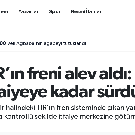
dem
Yazarlar
Spor
Resmi İlanlar
:00
Veli Ağbaba'nın ağabeyi tutuklandı
’ın freni alev aldı
faiyeye kadar sürd
ir halindeki TIR’ın fren sisteminde çıkan 
a kontrollü şekilde itfaiye merkezine gö