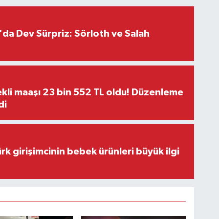
da Dev Sürpriz: Sörloth ve Salah
kli maaşı 23 bin 552 TL oldu! Düzenleme
di
rk girişimcinin bebek ürünleri büyük ilgi