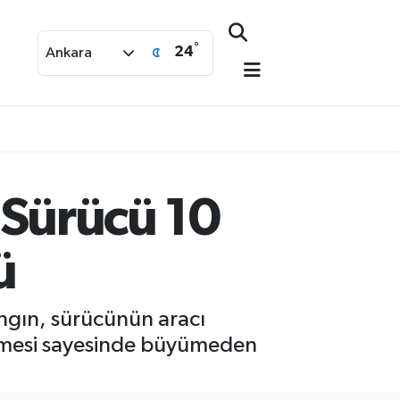
°
24
Ankara
: Sürücü 10
ü
yangın, sürücünün aracı
türmesi sayesinde büyümeden