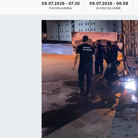
09.07.2026 - 07:30
09.07.2026 - 06:58
YAYINLANMA
GÜNCELLEME
Ekonomi
Eleman
Emlak
Gündem
Gurme
Haber
İlçe Haberleri
Keşfet
Kültür & Sanat