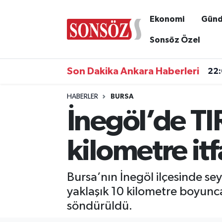
Ekonomi
Gün
Asayiş
Ankara Nöbetçi Eczaneler
Sonsöz Özel
Astroloji & Burçlar
Ankara Hava Durumu
Son Dakika Ankara Haberleri
22
Bilim & Teknoloji
Ankara Namaz Vakitleri
HABERLER
BURSA
İnegöl’de TIR
Biyografi
Ankara Trafik Yoğunluk Haritası
Çevre
Süper Lig Puan Durumu ve Fikstür
kilometre it
Diğer
Tüm Manşetler
Bursa’nın İnegöl ilçesinde sey
Dünya
Son Dakika Haberleri
yaklaşık 10 kilometre boyunc
söndürüldü.
Eğitim
Haber Arşivi