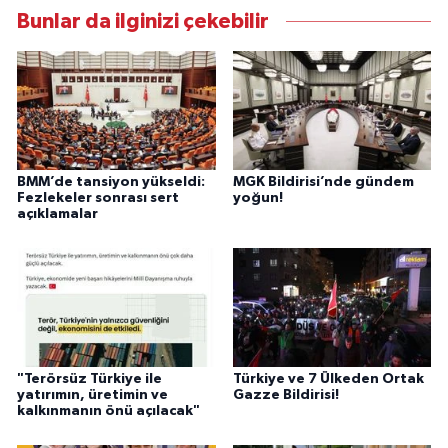
Bunlar da ilginizi çekebilir
BMM’de tansiyon yükseldi:
MGK Bildirisi’nde gündem
Fezlekeler sonrası sert
yoğun!
açıklamalar
"Terörsüz Türkiye ile
Türkiye ve 7 Ülkeden Ortak
yatırımın, üretimin ve
Gazze Bildirisi!
kalkınmanın önü açılacak"