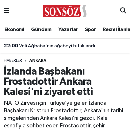
Asayiş
Ankara Nöbetçi Eczaneler
Ekonomi
Gündem
Yazarlar
Spor
Resmi İlanl
Astroloji & Burçlar
Ankara Hava Durumu
22:00
Veli Ağbaba'nın ağabeyi tutuklandı
Bilim & Teknoloji
Ankara Namaz Vakitleri
HABERLER
ANKARA
Biyografi
Ankara Trafik Yoğunluk Haritası
İzlanda Başbakanı
Frostadottir Ankara
Çevre
Süper Lig Puan Durumu ve Fikstür
Kalesi'ni ziyaret etti
Diğer
Tüm Manşetler
NATO Zirvesi için Türkiye’ye gelen İzlanda
Başbakanı Kristrun Frostadottir, Ankara’nın tarihi
Dünya
Son Dakika Haberleri
simgelerinden Ankara Kalesi’ni gezdi. Kale
esnafıyla sohbet eden Frostadottir, şehir
Eğitim
Haber Arşivi