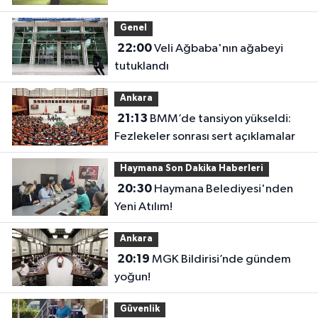
Genel
22:00
Veli Ağbaba'nın ağabeyi
tutuklandı
Ankara
21:13
BMM’de tansiyon yükseldi:
Fezlekeler sonrası sert açıklamalar
Haymana Son Dakika Haberleri
20:30
Haymana Belediyesi'nden
Yeni Atılım!
Ankara
20:19
MGK Bildirisi’nde gündem
yoğun!
Güvenlik