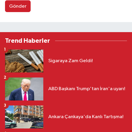
Gönder
Trend Haberler
1
Sigaraya Zam Geldi!
2
ABD Başkanı Trump'tan İran'a uyarı!
3
Ankara Çankaya'da Kanlı Tartışma!