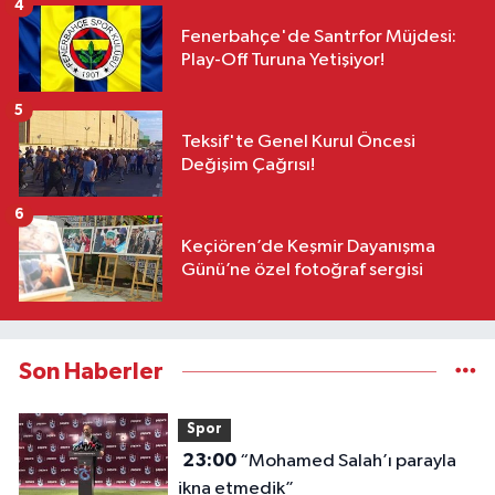
4
Fenerbahçe'de Santrfor Müjdesi:
Play-Off Turuna Yetişiyor!
5
Teksif'te Genel Kurul Öncesi
Değişim Çağrısı!
6
Keçiören’de Keşmir Dayanışma
Günü’ne özel fotoğraf sergisi
Son Haberler
Spor
23:00
“Mohamed Salah’ı parayla
ikna etmedik”