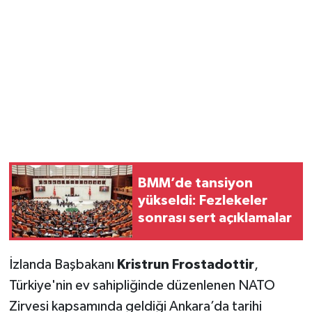
Magazin
Resmi İlanlar
Sağlık
Seri İlan
Siyaset
BMM’de tansiyon
yükseldi: Fezlekeler
Sokak Hayvanlarını Sahiplendirme
sonrası sert açıklamalar
Sonsöz Özel
İzlanda Başbakanı
Kristrun Frostadottir
,
Spor
Türkiye'nin ev sahipliğinde düzenlenen NATO
Zirvesi kapsamında geldiği Ankara’da tarihi