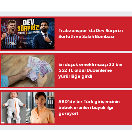
Trabzonspor'da Dev Sürpriz:
Sörloth ve Salah Bombası
En düşük emekli maaşı 23 bin
552 TL oldu! Düzenleme
yürürlüğe girdi
ABD’de bir Türk girişimcinin
bebek ürünleri büyük ilgi
görüyor!