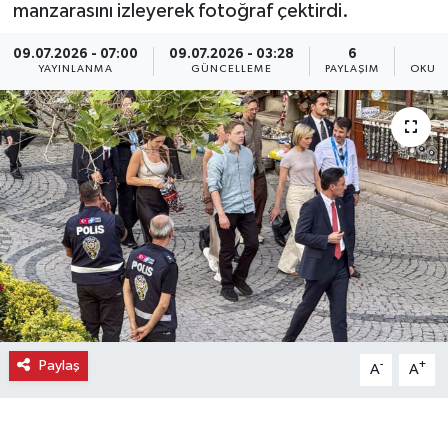
manzarasını izleyerek fotoğraf çektirdi.
Ekonomi
09.07.2026 - 07:00
09.07.2026 - 03:28
6
YAYINLANMA
GÜNCELLEME
PAYLAŞIM
OKUNM
Eleman
Emlak
Gündem
Gurme
Haber
İlçe Haberleri
Paylaş
-
+
A
A
Keşfet
Kültür & Sanat