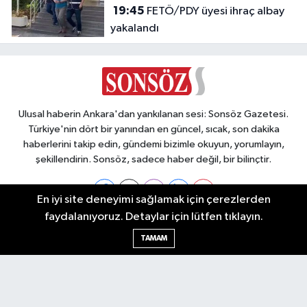
19:45
FETÖ/PDY üyesi ihraç albay
yakalandı
Ulusal haberin Ankara'dan yankılanan sesi: Sonsöz Gazetesi.
Türkiye'nin dört bir yanından en güncel, sıcak, son dakika
haberlerini takip edin, gündemi bizimle okuyun, yorumlayın,
şekillendirin. Sonsöz, sadece haber değil, bir bilinçtir.
En iyi site deneyimi sağlamak için çerezlerden
faydalanıyoruz. Detaylar için lütfen tıklayın.
Ankara Nöbetçi Eczaneler
TAMAM
Ankara Hava Durumu
Ankara Namaz Vakitleri
Ankara Trafik Yoğunluk Haritası
Puan Durumu ve Fikstür