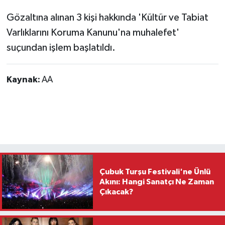
Gözaltına alınan 3 kişi hakkında 'Kültür ve Tabiat
Varlıklarını Koruma Kanunu'na muhalefet'
suçundan işlem başlatıldı.
Kaynak:
AA
Çubuk Turşu Festivali'ne Ünlü
Akını: Hangi Sanatçı Ne Zaman
Çıkacak?