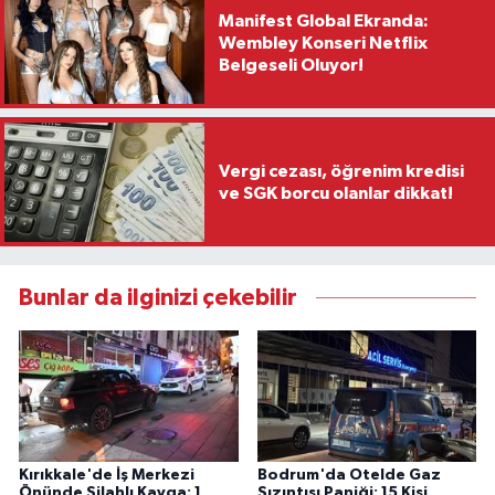
Manifest Global Ekranda:
Wembley Konseri Netflix
Belgeseli Oluyor!
Vergi cezası, öğrenim kredisi
ve SGK borcu olanlar dikkat!
Bunlar da ilginizi çekebilir
Kırıkkale'de İş Merkezi
Bodrum'da Otelde Gaz
Önünde Silahlı Kavga: 1
Sızıntısı Paniği: 15 Kişi