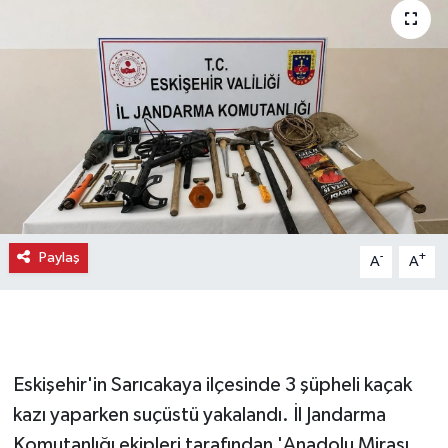
Paylaş
-
+
A
A
Eskişehir'in Sarıcakaya ilçesinde 3 şüpheli kaçak
kazı yaparken suçüstü yakalandı. İl Jandarma
Komutanlığı ekipleri tarafından 'Anadolu Mirası