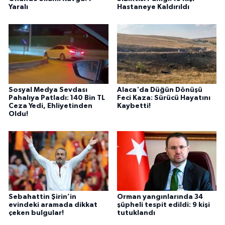
Yaralı
Hastaneye Kaldırıldı
Sosyal Medya Sevdası
Alaca'da Düğün Dönüşü
Pahalıya Patladı: 140 Bin TL
Feci Kaza: Sürücü Hayatını
Ceza Yedi, Ehliyetinden
Kaybetti!
Oldu!
Sebahattin Şirin’in
Orman yangınlarında 34
evindeki aramada dikkat
şüpheli tespit edildi: 9 kişi
çeken bulgular!
tutuklandı