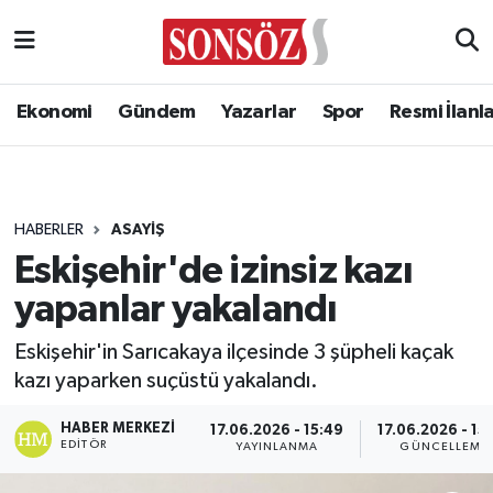
Ekonomi
Gündem
Yazarlar
Spor
Resmi İlanl
HABERLER
ASAYIŞ
Eskişehir'de izinsiz kazı
yapanlar yakalandı
Eskişehir'in Sarıcakaya ilçesinde 3 şüpheli kaçak
kazı yaparken suçüstü yakalandı.
HABER MERKEZI
17.06.2026 - 15:49
17.06.2026 - 15
EDITÖR
YAYINLANMA
GÜNCELLEME