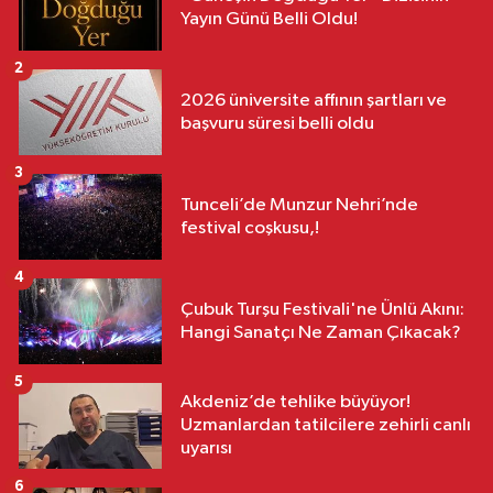
Yayın Günü Belli Oldu!
2
2026 üniversite affının şartları ve
başvuru süresi belli oldu
3
Tunceli’de Munzur Nehri’nde
festival coşkusu,!
4
Çubuk Turşu Festivali'ne Ünlü Akını:
Hangi Sanatçı Ne Zaman Çıkacak?
5
Akdeniz’de tehlike büyüyor!
Uzmanlardan tatilcilere zehirli canlı
uyarısı
6