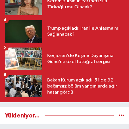
Kerem Bürsin’in Partneri Sıla
Türkoğlu mu Olacak?
4
Trump açıkladı; İran ile Anlaşma mı
Sağlanacak?
5
Keçiören’de Keşmir Dayanışma
Günü’ne özel fotoğraf sergisi
6
Bakan Kurum açıkladı: 5 ilde 92
bağımsız bölüm yangınlarda ağır
hasar gördü
Yükleniyor...