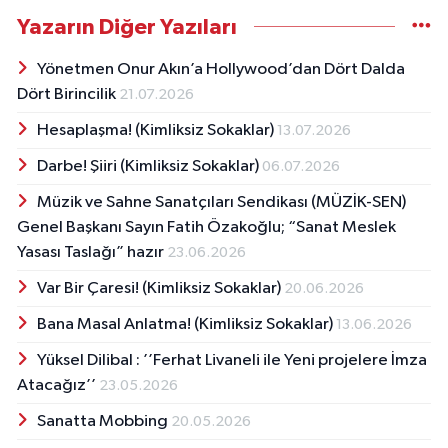
Yazarın Diğer Yazıları
Yönetmen Onur Akın’a Hollywood’dan Dört Dalda
Dört Birincilik
21.07.2026
Hesaplaşma! (Kimliksiz Sokaklar)
13.07.2026
Darbe! Şiiri (Kimliksiz Sokaklar)
06.07.2026
Müzik ve Sahne Sanatçıları Sendikası (MÜZİK-SEN)
Genel Başkanı Sayın Fatih Özakoğlu; “Sanat Meslek
Yasası Taslağı” hazır
23.06.2026
Var Bir Çaresi! (Kimliksiz Sokaklar)
20.06.2026
Bana Masal Anlatma! (Kimliksiz Sokaklar)
13.06.2026
Yüksel Dilibal : ’’Ferhat Livaneli ile Yeni projelere İmza
Atacağız’’
23.05.2026
Sanatta Mobbing
20.05.2026