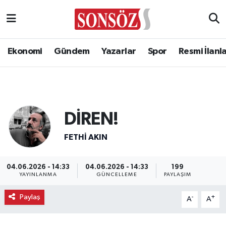
Ekonomi
Gündem
Yazarlar
Spor
Resmi İlanl
DİREN!
FETHI AKIN
04.06.2026 - 14:33
04.06.2026 - 14:33
199
YAYINLANMA
GÜNCELLEME
PAYLAŞIM
Paylaş
-
+
A
A