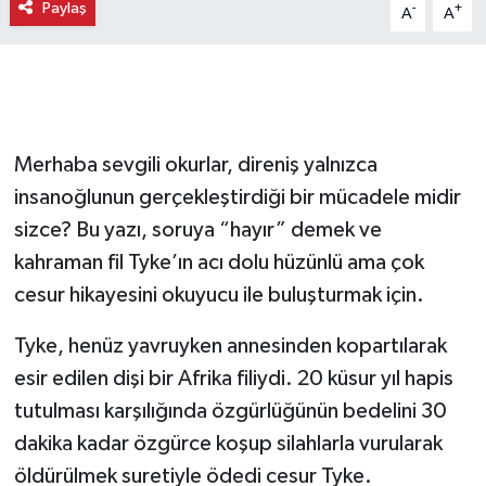
Paylaş
-
+
A
A
Merhaba sevgili okurlar, direniş yalnızca
insanoğlunun gerçekleştirdiği bir mücadele midir
sizce? Bu yazı, soruya “hayır” demek ve
kahraman fil Tyke’ın acı dolu hüzünlü ama çok
cesur hikayesini okuyucu ile buluşturmak için.
Tyke, henüz yavruyken annesinden kopartılarak
esir edilen dişi bir Afrika filiydi. 20 küsur yıl hapis
tutulması karşılığında özgürlüğünün bedelini 30
dakika kadar özgürce koşup silahlarla vurularak
öldürülmek suretiyle ödedi cesur Tyke.