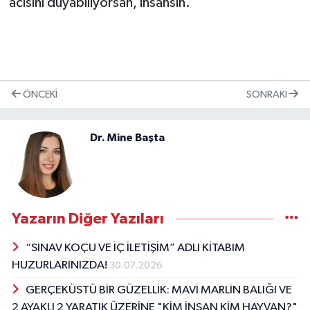
acısını duyabiliyorsan, insansın.”
ÖNCEKI
SONRAKI
Dr. Mine Başta
Yazarın Diğer Yazıları
“SINAV KOÇU VE İÇ İLETİŞİM” ADLI KİTABIM
HUZURLARINIZDA!
30.07.2026
GERÇEKÜSTÜ BİR GÜZELLİK: MAVİ MARLİN BALIĞI VE
2 AYAKLI 2 YARATIK ÜZERİNE "KİM İNSAN KİM HAYVAN?"