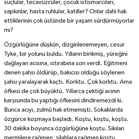
suçlular, tecavüzcüler, çocuk istismarcıları,
sapkınlar, hasta ruhlular, katiller? Onlar dahi hak
ettiklerinin çok üstünde bir yaşam sürdürmüyorlar
mı?
Özgürlüğüne düşkün, dizginlenemeyen, cesur
Tyke, bir yolunu buldu. Yılların birikmiş, yüreğini
dağlayan acısına, ıstırabına son verdi. Eğitmeni
denen şahsı öldürüp, bakıcısı olduğu söylenen
şahsı yaralayarak kaçtı. Korktu. Çok korktu. Ama
öfkesi de çok büyüktü. Yıllarca çektiği acının
karşısında bu yaptığı öfkesini dindiremezdi ki.
Bunca acıyı, zulmü hak etmemişti. Sokaklarda
özgürce koşmaya başladı. Koştu, koştu, koştu.
30 dakika boyunca özgürlüğüne koştu. Sıkılan
mermilere rağmen, silahlara rağmen koştu.