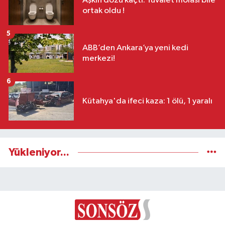
Aşkın dozu kaçtı: Tuvalet molası bile
ortak oldu !
5
ABB’den Ankara’ya yeni kedi
merkezi!
6
Kütahya'da ifeci kaza: 1 ölü, 1 yaralı
Yükleniyor...