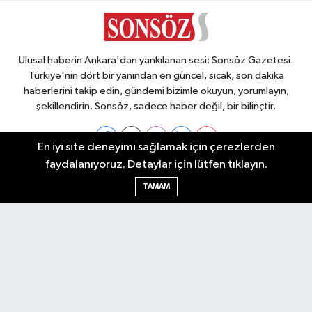
Ulusal haberin Ankara'dan yankılanan sesi: Sonsöz Gazetesi.
Türkiye'nin dört bir yanından en güncel, sıcak, son dakika
haberlerini takip edin, gündemi bizimle okuyun, yorumlayın,
şekillendirin. Sonsöz, sadece haber değil, bir bilinçtir.
En iyi site deneyimi sağlamak için çerezlerden
faydalanıyoruz. Detaylar için lütfen tıklayın.
Ankara Nöbetçi Eczaneler
TAMAM
Ankara Hava Durumu
Ankara Namaz Vakitleri
Ankara Trafik Yoğunluk Haritası
Puan Durumu ve Fikstür
Tüm Manşetler
Son Dakika Haberleri
Haber Arşivi