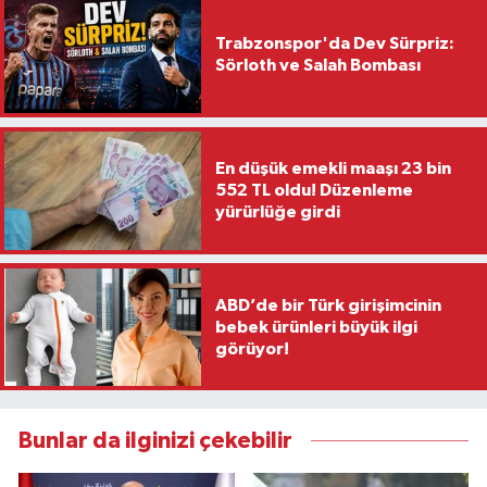
Trabzonspor'da Dev Sürpriz:
Sörloth ve Salah Bombası
En düşük emekli maaşı 23 bin
552 TL oldu! Düzenleme
yürürlüğe girdi
ABD’de bir Türk girişimcinin
bebek ürünleri büyük ilgi
görüyor!
Bunlar da ilginizi çekebilir