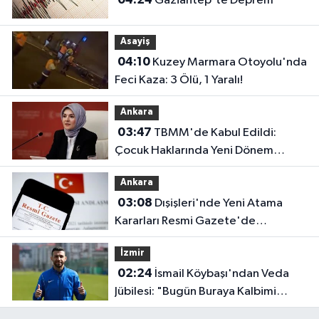
Gaziantep'te Deprem
Asayiş
04:10
Kuzey Marmara Otoyolu'nda
Feci Kaza: 3 Ölü, 1 Yaralı!
Ankara
03:47
TBMM'de Kabul Edildi:
Çocuk Haklarında Yeni Dönem
Başlıyor!
Ankara
03:08
Dışişleri'nde Yeni Atama
Kararları Resmi Gazete'de
Yayımlandı
İzmir
02:24
İsmail Köybaşı'ndan Veda
Jübilesi: "Bugün Buraya Kalbimi
Gömdüm"