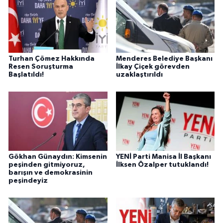
Turhan Çömez Hakkında
Menderes Belediye Başkanı
Resen Soruşturma
İlkay Çiçek görevden
Başlatıldı!
uzaklaştırıldı
Gökhan Günaydın: Kimsenin
YENİ Parti Manisa İl Başkanı
peşinden gitmiyoruz,
İlksen Özalper tutuklandı!
barışın ve demokrasinin
peşindeyiz