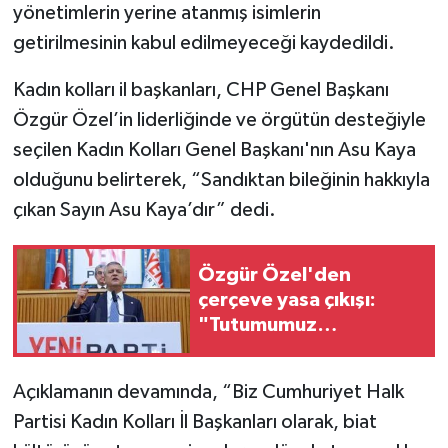
yönetimlerin yerine atanmış isimlerin
getirilmesinin kabul edilmeyeceği kaydedildi.
Kadın kolları il başkanları, CHP Genel Başkanı
Özgür Özel’in liderliğinde ve örgütün desteğiyle
seçilen Kadın Kolları Genel Başkanı'nın Asu Kaya
olduğunu belirterek, “Sandıktan bileğinin hakkıyla
çıkan Sayın Asu Kaya’dır” dedi.
Özgür Özel'den
çerçeve yasa çıkışı:
"Tutumumuz
değişmedi, yöntem
yanlış"
Açıklamanın devamında, “Biz Cumhuriyet Halk
Partisi Kadın Kolları İl Başkanları olarak, biat