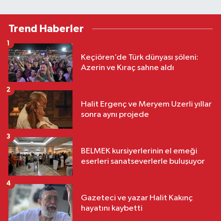
Trend Haberler
1
Keçiören’de Türk dünyası şöleni:
Azerin ve Kıraç sahne aldı
2
Halit Ergenç ve Meryem Uzerli yıllar
sonra aynı projede
3
BELMEK kursiyerlerinin el emeği
eserleri sanatseverlerle buluşuyor
4
Gazeteci ve yazar Halit Kakınç
hayatını kaybetti