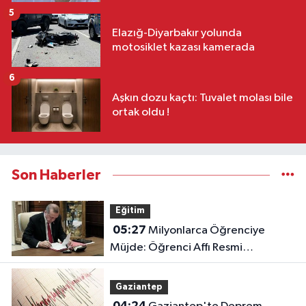
5
Elazığ-Diyarbakır yolunda
motosiklet kazası kamerada
6
Aşkın dozu kaçtı: Tuvalet molası bile
ortak oldu !
Son Haberler
Eğitim
05:27
Milyonlarca Öğrenciye
Müjde: Öğrenci Affı Resmi
Gazete'de Yayımlandı!
Gaziantep
04:24