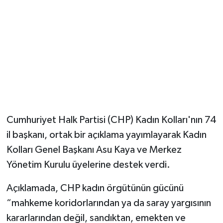
Magazin
Resmi İlanlar
Sağlık
Seri İlan
Cumhuriyet Halk Partisi (CHP) Kadın Kolları'nın 74
Siyaset
il başkanı, ortak bir açıklama yayımlayarak Kadın
Kolları Genel Başkanı Asu Kaya ve Merkez
Sokak Hayvanlarını Sahiplendirme
Yönetim Kurulu üyelerine destek verdi.
Sonsöz Özel
Açıklamada, CHP kadın örgütünün gücünü
Spor
“mahkeme koridorlarından ya da saray yargısının
kararlarından değil, sandıktan, emekten ve