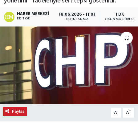
yönetimi” ifadeleriyle sert tepki gösterildi.
Ekonomi
HABER MERKEZI
18.06.2026 - 11:01
1 DK
EDITÖR
YAYINLANMA
OKUNMA SÜRESI
Eleman
Emlak
Gündem
Gurme
Haber
İlçe Haberleri
Paylaş
-
+
A
A
Keşfet
Kültür & Sanat