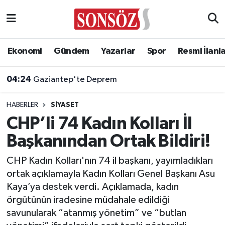
Asayiş
Ankara Nöbetçi Eczaneler
Ekonomi
Gündem
Yazarlar
Spor
Resmi İlanl
Astroloji & Burçlar
Ankara Hava Durumu
04:24
Gaziantep'te Deprem
Bilim & Teknoloji
Ankara Namaz Vakitleri
HABERLER
SIYASET
Biyografi
Ankara Trafik Yoğunluk Haritası
CHP’li 74 Kadın Kolları İl
Başkanından Ortak Bildiri!
Çevre
Süper Lig Puan Durumu ve Fikstür
CHP Kadın Kolları'nın 74 il başkanı, yayımladıkları
Diğer
Tüm Manşetler
ortak açıklamayla Kadın Kolları Genel Başkanı Asu
Kaya’ya destek verdi. Açıklamada, kadın
Dünya
Son Dakika Haberleri
örgütünün iradesine müdahale edildiği
savunularak “atanmış yönetim” ve “butlan
Eğitim
Haber Arşivi