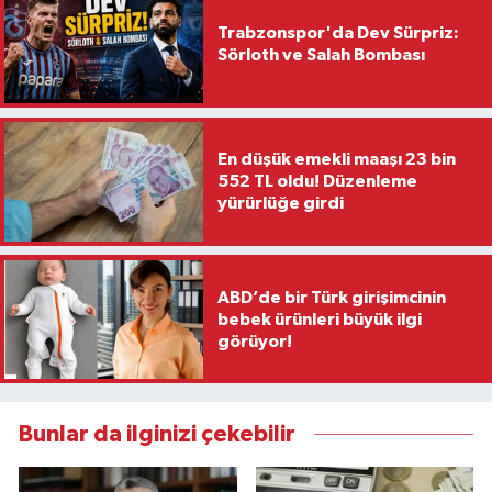
Trabzonspor'da Dev Sürpriz:
Sörloth ve Salah Bombası
En düşük emekli maaşı 23 bin
552 TL oldu! Düzenleme
yürürlüğe girdi
ABD’de bir Türk girişimcinin
bebek ürünleri büyük ilgi
görüyor!
Bunlar da ilginizi çekebilir