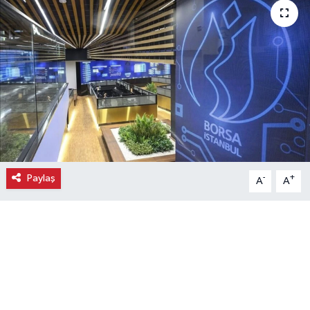
Ekonomi
Eleman
Emlak
Gündem
Gurme
Paylaş
-
+
A
A
Haber
İlçe Haberleri
Keşfet
Kültür & Sanat