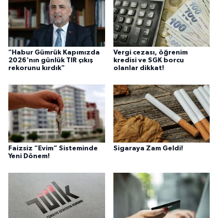
"Habur Gümrük Kapımızda
Vergi cezası, öğrenim
2026'nın günlük TIR çıkış
kredisi ve SGK borcu
rekorunu kırdık"
olanlar dikkat!
Faizsiz “Evim” Sisteminde
Sigaraya Zam Geldi!
Yeni Dönem!