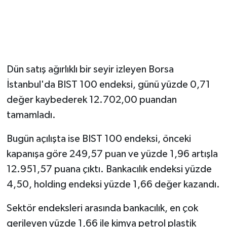
Magazin
Resmi İlanlar
Dün satış ağırlıklı bir seyir izleyen Borsa
Sağlık
İstanbul'da BIST 100 endeksi, günü yüzde 0,71
değer kaybederek 12.702,00 puandan
Seri İlan
tamamladı.
Siyaset
Bugün açılışta ise BIST 100 endeksi, önceki
Sokak Hayvanlarını Sahiplendirme
kapanışa göre 249,57 puan ve yüzde 1,96 artışla
12.951,57 puana çıktı. Bankacılık endeksi yüzde
Sonsöz Özel
4,50, holding endeksi yüzde 1,66 değer kazandı.
Spor
Sektör endeksleri arasında bankacılık, en çok
gerileyen yüzde 1,66 ile kimya petrol plastik