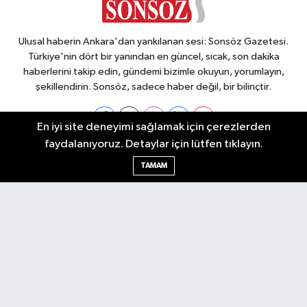
Ulusal haberin Ankara'dan yankılanan sesi: Sonsöz Gazetesi.
Türkiye'nin dört bir yanından en güncel, sıcak, son dakika
haberlerini takip edin, gündemi bizimle okuyun, yorumlayın,
şekillendirin. Sonsöz, sadece haber değil, bir bilinçtir.
En iyi site deneyimi sağlamak için çerezlerden
faydalanıyoruz. Detaylar için lütfen tıklayın.
Ankara Nöbetçi Eczaneler
TAMAM
Ankara Hava Durumu
Ankara Namaz Vakitleri
Ankara Trafik Yoğunluk Haritası
Puan Durumu ve Fikstür
Tüm Manşetler
Son Dakika Haberleri
Haber Arşivi
Künye
Ekonomi
Gündem
Yazarlar
Spor