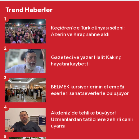
Trend Haberler
1
Keçiören’de Türk dünyası şöleni:
Azerin ve Kıraç sahne aldı
2
Gazeteci ve yazar Halit Kakınç
hayatını kaybetti
3
BELMEK kursiyerlerinin el emeği
eserleri sanatseverlerle buluşuyor
4
Akdeniz’de tehlike büyüyor!
Uzmanlardan tatilcilere zehirli canlı
uyarısı
5