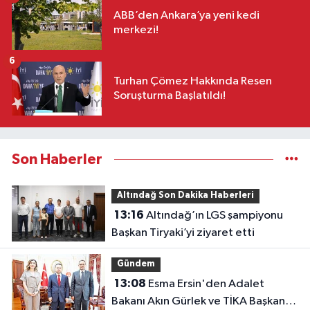
ABB’den Ankara’ya yeni kedi
merkezi!
6
Turhan Çömez Hakkında Resen
Soruşturma Başlatıldı!
Son Haberler
Altındağ Son Dakika Haberleri
13:16
Altındağ’ın LGS şampiyonu
Başkan Tiryaki’yi ziyaret etti
Gündem
13:08
Esma Ersin'den Adalet
Bakanı Akın Gürlek ve TİKA Başkanı