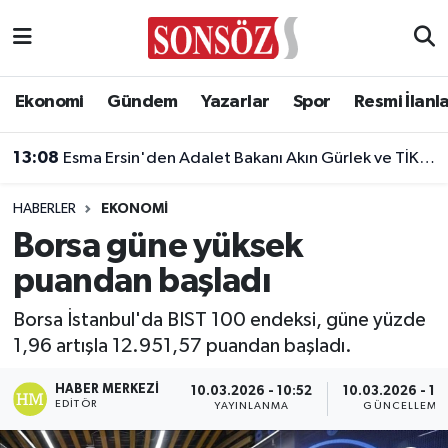
Asayiş
Ankara Nöbetçi Eczaneler
Ekonomi
Gündem
Yazarlar
Spor
Resmi İlanl
Astroloji & Burçlar
Ankara Hava Durumu
13:08
Esma Ersin'den Adalet Bakanı Akın Gürlek ve TİKA Başkanı Abdullah Eren'e ziyaret
Bilim & Teknoloji
Ankara Namaz Vakitleri
HABERLER
EKONOMI
Biyografi
Ankara Trafik Yoğunluk Haritası
Borsa güne yüksek
puandan başladı
Çevre
Süper Lig Puan Durumu ve Fikstür
Borsa İstanbul'da BIST 100 endeksi, güne yüzde
Diğer
Tüm Manşetler
1,96 artışla 12.951,57 puandan başladı.
Dünya
Son Dakika Haberleri
HABER MERKEZI
10.03.2026 - 10:52
10.03.2026 - 10
EDITÖR
YAYINLANMA
GÜNCELLEME
Eğitim
Haber Arşivi