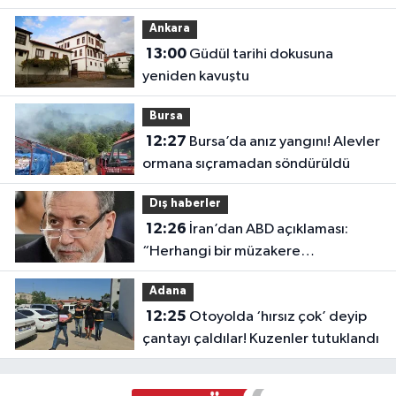
Abdullah Eren'e ziyaret
Ankara
13:00
Güdül tarihi dokusuna
yeniden kavuştu
Bursa
12:27
Bursa’da anız yangını! Alevler
ormana sıçramadan söndürüldü
Dış haberler
12:26
İran’dan ABD açıklaması:
“Herhangi bir müzakere
yürütmüyoruz”
Adana
12:25
Otoyolda ‘hırsız çok’ deyip
çantayı çaldılar! Kuzenler tutuklandı